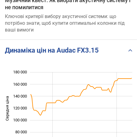
Музичний квест: Як вибрати акустичну систему і
не помилитися
Ключові критерії вибору акустичної системи: що
потрібно знати, щоб купити оптимальні колонки під
ваші вимоги
Динаміка цін на Audac FX3.15
180 000
 000
 000
 000
160 000
140 000
Середня ціна
120 000
100 000
100 000
80 000