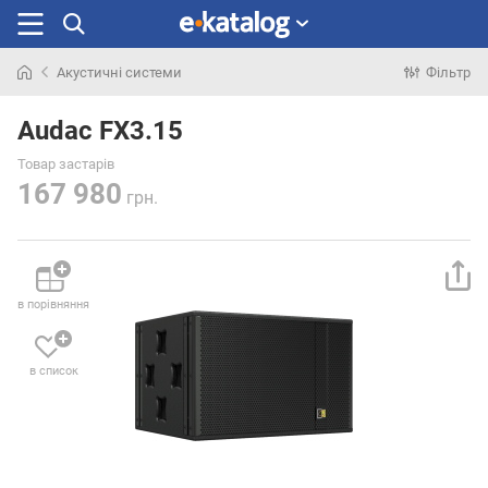
Акустичні системи
Фільтр
Шукали
раніше
Audac FX3.15
Товар застарів
167 980
грн.
в порівняння
в список