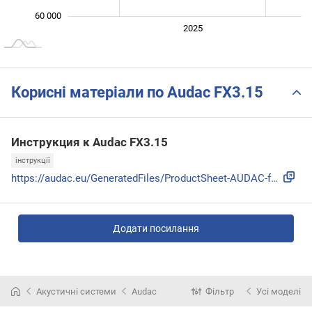
60 000
2024
2026
2027
2025
L
Корисні матеріали по Audac FX3.15
Инструкция к Audac FX3.15
інструкції
https://audac.eu/GeneratedFiles/ProductSheet-AUDAC-fx3-15.p...
Додати посилання
Акустичні системи
Audac
Фільтр
Усі моделі