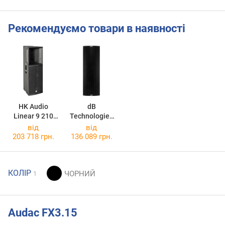
Рекомендуємо товари в наявності
HK Audio
dB
Linear 9 210
Technologies
LTA
Ingenia IG3T
від
від
203 718 грн.
136 089 грн.
КОЛІР
1
Audac FX3.15