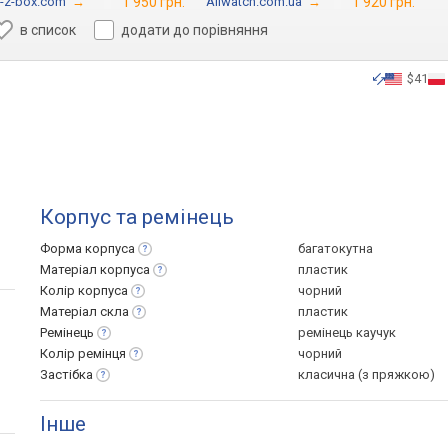
n-z-box.com
→
1 950 грн.
Allwatch.com.ua
→
1 920 грн.
в список
додати до порівняння
$41
Корпус та ремінець
Форма
корпуса
багатокутна
Матеріал
корпуса
пластик
Колір
корпуса
чорний
Матеріал
скла
пластик
Ремінець
ремінець каучук
Колір
ремінця
чорний
Застібка
класична (з пряжкою)
Інше