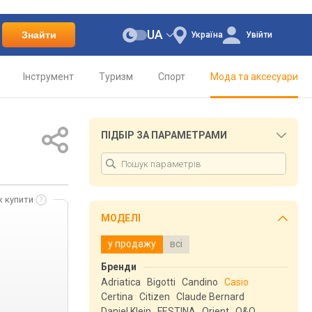
UA
Знайти
Україна
Увійти
Інструмент
Туризм
Спорт
Мода та аксесуари
ПІДБІР ЗА ПАРАМЕТРАМИ
к купити
МОДЕЛІ
у продажу
всі
Бренди
Adriatica
Bigotti
Candino
Casio
Certina
Citizen
Claude Bernard
Daniel Klein
FESTINA
Orient
Q&Q