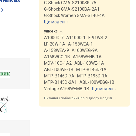
G-Shock GMA-S2100SK-7A
G-Shock GMA-S2100BA-2A1
G-Shock Women GMA-S140-4A
Ще моделі
↓
унісекс
A1000D-7
A1100D-1
F-91WS-2
LF-20W-1A
A-158WEA-1
A-158WEA-9
A100WEG-9A
A168WGG-1B
A168WEHB-1A
MDV-10C-1A2
ABL-100WE-1A
ABL-100WE-1B
MTP-B146D-1A
MTP-B146D-7A
MTP-B195D-1A
MTP-B145D-2A1
ABL-100WEGG-1B
Vintage A168WEMB-1B
Ще моделі
↓
Питання і побажання по підбору моделі →