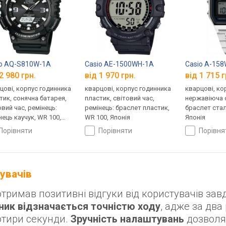
io AQ-S810W-1A
Casio AE-1500WH-1A
Casio A-15
2 980 грн.
від 1 970 грн.
від 1 715 г
цові, корпус годинника
кварцові, корпус годинника
кварцові, ко
тик, сонячна батарея,
пластик, світовий час,
нержавіюча с
овий час, ремінець:
ремінець: браслет пластик,
браслет стал
нець каучук, WR 100,
WR 100, Японія
Японія
ія
порівняти
порівняти
порівн
тувачів
римав позитивні відгуки від користувачів зав
ник відзначається точністю ходу
, адже за два
отири секунди.
Зручність налаштувань
дозволя