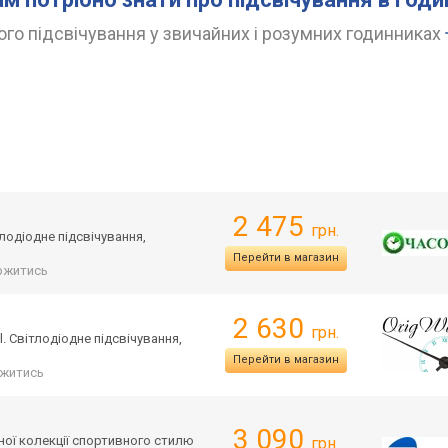
го підсвічування у звичайних і розумних годинниках
2 475
грн.
тлодіодне підсвічування,
Перейти в магазин
ржитись
2 630
грн.
. Світлодіодне підсвічування,
Перейти в магазин
житись
3 090
тної колекції спортивного стилю
грн.