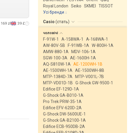
Royal London
Seiko
SKMEI
TISSOT
Усі бренди
Casio
(
стать
)
169 zł
39 £
чоловічі
F-91W-1
A-158WA-1
A-168WA-1
AW-80V-5B
F-91WB-1A
W-800H-1A
AMW-880-1A
MDV-106-1A
SGW-100-3A
AE-1600H-1A
AQ-S810W-1A
AE-1200WH-1B
AE-1500WH-1A
AE-1500WH-8B
MTP-1384D-7A
MTP-V001L-7B
MTP-VD01D-1B
G-Shock GW-9500-1
Edifice EF-129D-1A
G-Shock GA-B010-1A
Pro Trek PRW-35-1A
Edifice EFV-620D-2A
G-Shock DW-5600UE-1
G-Shock GA-B2100-1A
Edifice ECB-950DB-2A
Edifice EFR-S108D-3A