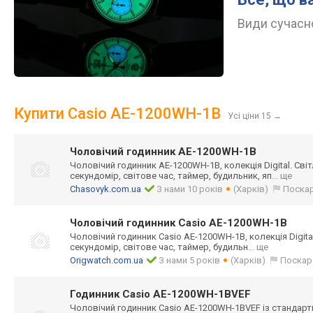
Види сучасно
Купити Casio AE-1200WH-1B
Усі ціни 15
→
Чоловічий годинник AE-1200WH-1B
Чоловічий годинник AE-1200WH-1B, колекція Digital. Сві
секундомір, світове час, таймер, будильник, яп
... ще
Chasovyk.com.ua
З нами 10 років
(Харків)
Поска
Чоловічий годинник Casio AE-1200WH-1B
Чоловічий годинник Casio AE-1200WH-1B, колекція Digital
секундомір, світове час, таймер, будильн
... ще
Origwatch.com.ua
З нами 5 років
(Харків)
Поскар
Годинник Casio AE-1200WH-1BVEF
Чоловічий годинник Casio AE-1200WH
-1ВVEF із стандар