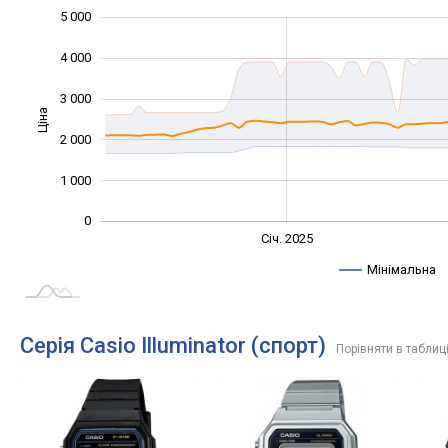
5 000
-2 000
-1 000
6 000
4 000
3 000
Ціна
1 000
2 000
1 000
0
Січ. 2027
Лип.
Січ. 2025
L
Мінімальна
Серія Casio Illuminator (спорт)
Порівняти в таблиц