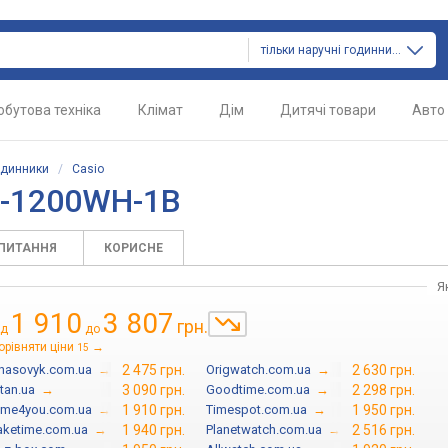
тільки наручні годинники
обутова техніка
Клімат
Дім
Дитячі товари
Авто
одинники
/
Casio
E-1200WH-1B
АПИТАННЯ
КОРИСНЕ
Я
1 910
3 807
грн.
ід
до
орівняти ціни
→
15
hasovyk.com.ua
→
2 475 грн.
Origwatch.com.ua
→
2 630 грн.
itan.ua
→
3 090 грн.
Goodtime.com.ua
→
2 298 грн.
ime4you.com.ua
→
1 910 грн.
Timespot.com.ua
→
1 950 грн.
aketime.com.ua
→
1 940 грн.
Planetwatch.com.ua
→
2 516 грн.