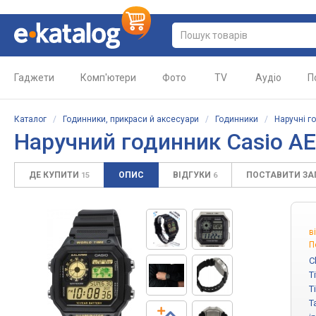
Гаджети
Комп'ютери
Фото
TV
Аудіо
П
Каталог
/
Годинники, прикраси й аксесуари
/
Годинники
/
Наручні г
Наручний годинник Casio A
ДЕ КУПИТИ
ОПИС
ВІДГУКИ
ПОСТАВИТИ З
15
6
в
П
C
T
T
T