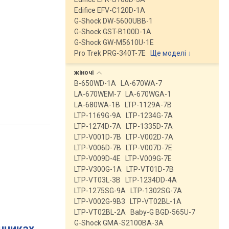
Edifice EFV-C120D-1A
G-Shock DW-5600UBB-1
G-Shock GST-B100D-1A
G-Shock GW-M5610U-1E
Pro Trek PRG-340T-7E
Ще моделі
↓
жіночі
B-650WD-1A
LA-670WA-7
LA-670WEM-7
LA-670WGA-1
LA-680WA-1B
LTP-1129A-7B
LTP-1169G-9A
LTP-1234G-7A
LTP-1274D-7A
LTP-1335D-7A
LTP-V001D-7B
LTP-V002D-7A
LTP-V006D-7B
LTP-V007D-7E
LTP-V009D-4E
LTP-V009G-7E
LTP-V300G-1A
LTP-VT01D-7B
LTP-VT03L-3B
LTP-1234DD-4A
LTP-1275SG-9A
LTP-1302SG-7A
LTP-V002G-9B3
LTP-VT02BL-1A
LTP-VT02BL-2A
Baby-G BGD-565U-7
G-Shock GMA-S2100BA-3A
инниках