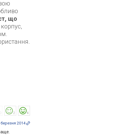
ивою
обливо
ст, що
корпус,
ом.
ористання.
0
2
4
 березня 2014
раще.