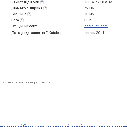
Захист від
води
100 WR / 10 ATM
Діаметр /
ширина
42 мм
Товщина
13 мм
Вага
39 г
Офіційний сайт
casio-intl.com
Дата додавання на E-Katalog
січень 2014
ристики і комплектацію товару
ам потрібно знати про підсвічування в год