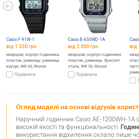
Casio F-91W-1
Casio B-650WD-1A
Cas
від 1 320 грн.
від 2 000 грн.
від 
кварцові, корпус годинника
кварцові, корпус годинника
квар
пластик, ремінець: ремінець
пластик, ремінець: браслет
плас
каучук, WR 30, Японія
сталь, WR 50, Японія
світ
ремі
порівняти
порівняти
Япон
Огляд моделі на основі відгуків корис
Наручний годинник Casio AE-1200WH-1A от
високій якості та функціональності.
Годин
використання відхилення склало лише ч