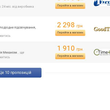
Перейти в магазин
: 24 міс. від виробника
2 298
грн.
тлодіодне підсвічування,
Перейти в магазин
житись
1 910
грн.
ія Механізм
... ще
Перейти в магазин
житись
ще
10
пропозицій