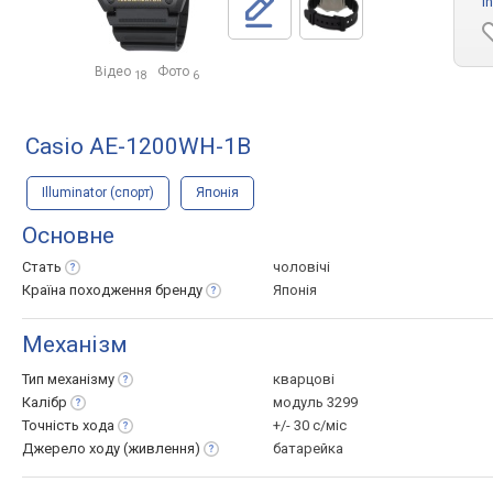
i
Відео
Фото
18
6
Casio AE-1200WH-1B
Illuminator (спорт)
Японія
Основне
Стать
чоловічі
Країна походження
бренду
Японія
Механізм
Тип
механізму
кварцові
Калібр
модуль 3299
Точність
хода
+/- 30 с/міс
Джерело ходу
(живлення)
батарейка