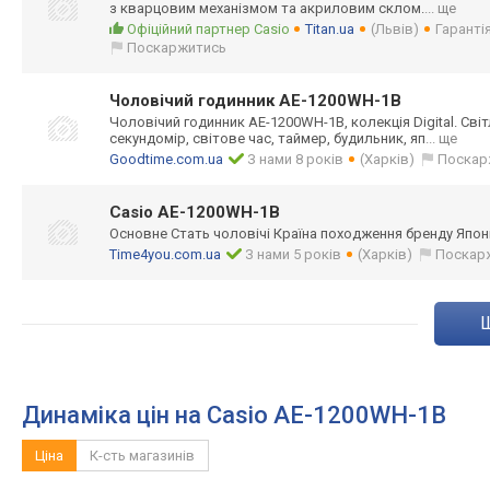
з кварцовим механізмом та акриловим склом.
... ще
Офіційний партнер Casio
Titan.ua
(Львів)
Гарантія
Поскаржитись
Чоловічий годинник AE-1200WH-1B
Чоловічий годинник AE-1200WH-1B, колекція Digital. Сві
секундомір, світове час, таймер, будильник, яп
... ще
Goodtime.com.ua
З нами 8 років
(Харків)
Поскар
Casio AE-1200WH-1B
Основне Стать чоловічі Країна походження бренду Япон
Time4you.com.ua
З нами 5 років
(Харків)
Поскар
Динаміка цін на Casio AE-1200WH-1B
Ціна
К-сть магазинів