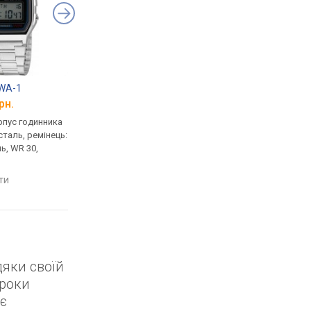
8WA-1
Casio W-800H-1A
Casio A-168WA-1
рн.
від 1 680 грн.
від 1 914 грн.
рпус годинника
кварцові, корпус годинника
кварцові, корпус го
таль, ремінець:
пластик, світовий час,
пластик, ремінець: б
ь, WR 30,
ремінець: ремінець каучук,
сталь, WR 30, Японія
WR 100, Японія
порівняти
яти
порівняти
дяки своїй
 роки
є