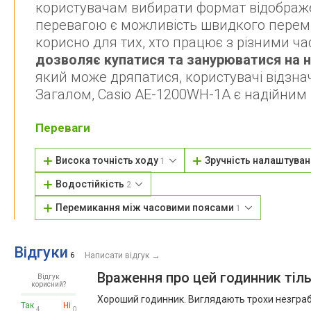
користувачам вибирати формат відображ
перевагою є можливість швидкого перем
корисно для тих, хто працює з різними 
дозволяє купатися та занурюватися на 
який може дряпатися, користувачі відзнач
Загалом, Casio AE-1200WH-1A є надійним
Переваги
Висока точність ходу
Зручність налаштува
1
Водостійкість
2
Перемикання між часовими поясами
1
Відгуки
→
6
Написати відгук
Враження про цей годинник тіл
Відгук
корисний?
Хороший годинник. Виглядають трохи незграбн
Так
Ні
4
0