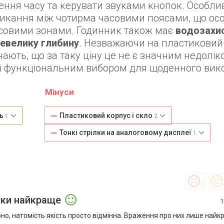
ення часу та керувати звуками кнопок. Особл
икання між чотирма часовими поясами, що ос
часовими зонами. Годинник також має
водозахи
невелику глибину
. Незважаючи на пластиковий 
ають, що за таку ціну це не є значним недолік
 і функціональним вибором для щоденного вик
Мінуси
нь
Пластиковий корпус і скло
1
2
Тонкі стрілки на аналоговому дисплеї
1
0
ьки найкраще
1
о, натомість якість просто відмінна. Враження про них лише найк