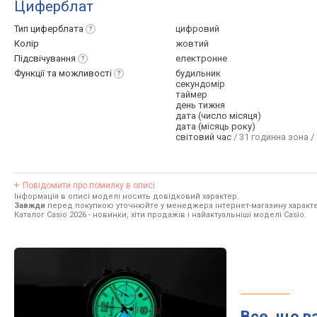
Циферблат
Тип
циферблата
цифровий
Колір
жовтий
Підсвічування
електронне
Функції та
можливості
будильник
секундомір
таймер
день тижня
дата (число місяця)
дата (місяць року)
світовий час
/ 31 годинна зона /
Повідомити про помилку в описі
Інформація в описі моделі носить довідковий характер.
Завжди
перед покупкою уточнюйте у менеджера інтернет-магазину характе
Каталог Casio 2026
- новинки, хіти продажів і найактуальніші моделі Casio.
Все, що в