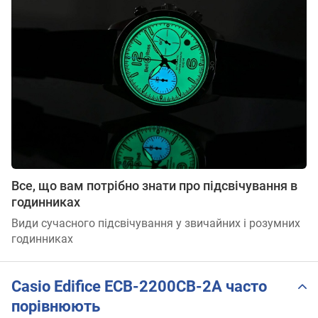
Все, що вам потрібно знати про підсвічування в
годинниках
Види сучасного підсвічування у звичайних і розумних
годинниках
Casio Edifice ECB-2200CB-2A часто
порівнюють