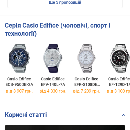
ще
5
пропозицій
Серія Casio Edifice (чоловічі, спорт і
технології)
Casio Edifice
Casio Edifice
Casio Edifice
Casio Edifi
ECB-950DB-2A
EFV-140L-7A
EFR-S108DE-
EF-129D-1
2A
від 8 907 грн.
від 4 330 грн.
від 7 209 грн.
від 3 100 гр
Корисні статті