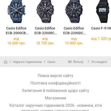
Casio Edifice
Casio Edifice
Casio Edifice
Casio F-91W
ECB-2000CB-
ECB-2200RC-
ECB-2200DC-
2A
1A9
1A
від
від
від
від 1 320 гр
16 600 грн.
18 750 грн.
15 000 грн.
Наручні годинники
Casio
Фільтр
Усі моделі
Повна версія сайту
Політика конфіденційності
Запитання й побажання щодо сайту
Магазинам
Каталог наручних годинників 2026 - новинки, хіти
продажів,
купити наручні годинники
.