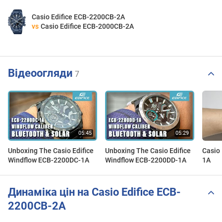
Casio Edifice ECB-2200CB-2A
vs
Casio Edifice ECB-2000CB-2A
Відеоогляди
7
Unboxing The Casio Edifice
Unboxing The Casio Edifice
Casio
Windflow ECB-2200DC-1A
Windflow ECB-2200DD-1A
1A
Динаміка цін на Casio Edifice ECB-
2200CB-2A