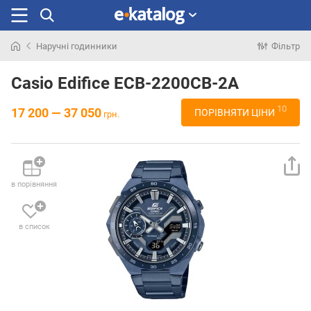
Наручні годинники
Фільтр
Шукали
раніше
Casio Edifice ECB-2200CB-2A
10
17 200 — 37 050
ПОРІВНЯТИ ЦІНИ
грн.
в порівняння
в список