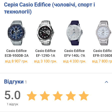
Серія Casio Edifice (чоловічі, спорт і
технології)
Casio Edifice
Casio Edifice
Casio Edifice
Casio Edifi
ECB-950DB-2A
EF-129D-1A
EFV-140L-7A
EFR-S108D
2A
від 8 907 грн.
від 3 100 грн.
від 4 330 грн.
від 7 800 гр
Відгуки
1
5.0
1
відгук