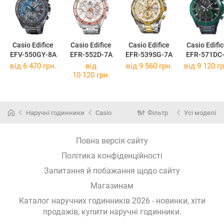
Casio Edifice
Casio Edifice
Casio Edifice
Casio Edifi
EFV-550GY-8A
EFR-552D-7A
EFR-539SG-7A
EFR-571DC
від 6 470 грн.
від
від 9 560 грн.
від 9 120 гр
10 120 грн.
Наручні годинники
Casio
Фільтр
Усі моделі
Повна версія сайту
Політика конфіденційності
Запитання й побажання щодо сайту
Магазинам
Каталог наручних годинників 2026 - новинки, хіти
продажів,
купити наручні годинники
.