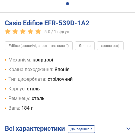
Casio Edifice EFR-539D-1A2
5.0 /
1
відгук
Edifice (чоловічі, спорт і технології)
Японія
хронограф
Механізм:
кварцові
Країна походження:
Японія
Тип циферблата:
стрілочний
Корпус:
сталь
Ремінець:
сталь
Вага:
184 г
Всі характеристики
Докладніше