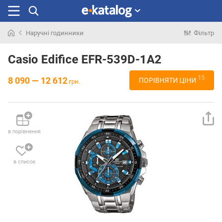
Наручні годинники
Фільтр
Шукали
раніше
Casio Edifice EFR-539D-1A2
15
8 090 — 12 612
ПОРІВНЯТИ ЦІНИ
грн.
в порівняння
в список