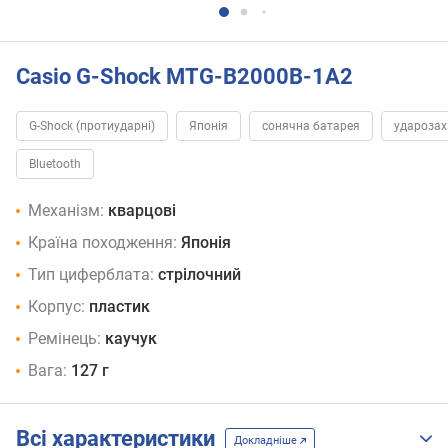
Casio G-Shock MTG-B2000B-1A2
G-Shock (протиударні)
Японія
сонячна батарея
удароза
Bluetooth
Механізм:
кварцові
Країна походження:
Японія
Тип циферблата:
стрілочний
Корпус:
пластик
Ремінець:
каучук
Вага:
127 г
Всі характеристики
Докладніше