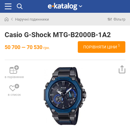
Наручні годинники
Фільтр
Шукали
раніше
Casio G-Shock MTG-B2000B-1A2
5
50 700 — 70 530
ПОРІВНЯТИ ЦІНИ
грн.
в порівняння
в список