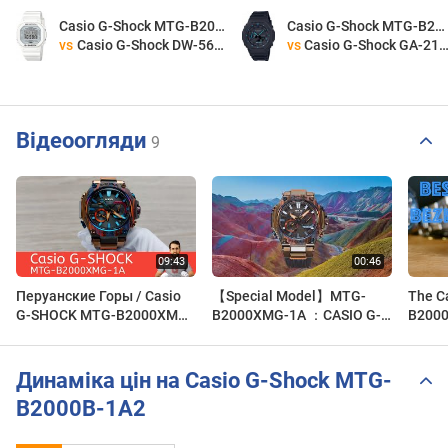
Casio G-Shock MTG-B2000B-1A2
Casio G-Shock MTG-B2000B-1A2
vs
Casio G-Shock DW-5600MW-7
vs
Casio G-Shock GA-2100-1A2
Відеоогляди
9
Перуанские Горы / Casio
【Special Model】MTG-
The C
G-SHOCK MTG-B2000XMG-
B2000XMG-1A ：CASIO G-
B2000
1A
SHOCK
Bezel
Динаміка цін на Casio G-Shock MTG-
B2000B-1A2