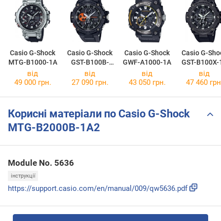
Casio G-Shock
Casio G-Shock
Casio G-Shock
Casio G-Sho
MTG-B1000-1A
GST-B100B-
GWF-A1000-1A
GST-B100X-
1A4
від
від
від
від
49 000 грн.
27 090 грн.
43 050 грн.
47 460 грн
Корисні матеріали по Casio G-Shock
MTG-B2000B-1A2
Module No. 5636
інструкції
https://support.casio.com/en/manual/009/qw5636.pdf