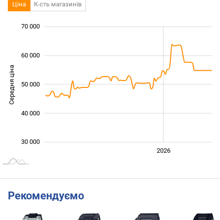
Ціна
К-сть магазинів
 000
 000
 000
 000
 000
 000
70 000
60 000
Середня ціна
50 000
35 000
40 000
30 000
2024
2025
2028
2026
L
Рекомендуємо