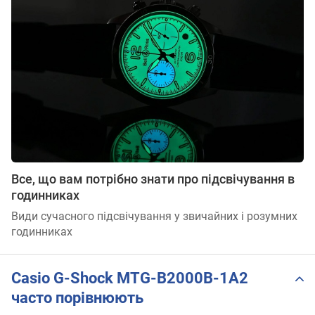
Все, що вам потрібно знати про підсвічування в
годинниках
Види сучасного підсвічування у звичайних і розумних
годинниках
Casio G-Shock MTG-B2000B-1A2
часто порівнюють