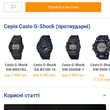
Перейти в магазин
Серія Casio G-Shock (протиударні)
Casio G-Shock
Casio G-Shock
Casio G-Shock
Casio G-Sho
GW-M5610U-
GA-B2100-1A
DW-5600UE-1
GW-9500-
1E
від 7 400 грн.
від 6 450 грн.
від 5 400 грн.
від
17 270 грн
Корисні статті