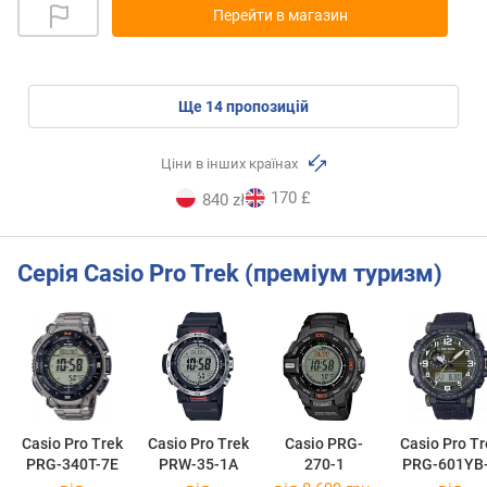
Перейти в магазин
ще
14
пропозицій
Ціни в інших країнах
170 £
840 zł
Серія Casio Pro Trek (преміум туризм)
Casio Pro Trek
Casio Pro Trek
Casio PRG-
Casio Pro Tr
PRG-340T-7E
PRW-35-1A
270-1
PRG-601YB