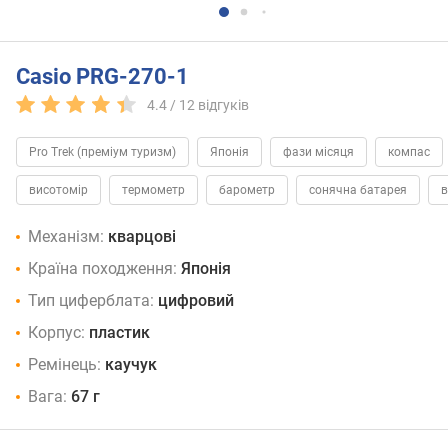
Casio PRG-270-1
4.4 /
12
відгуків
Pro Trek (преміум туризм)
Японія
фази місяця
компас
висотомір
термометр
барометр
сонячна батарея
в
Механізм:
кварцові
Країна походження:
Японія
Тип циферблата:
цифровий
Корпус:
пластик
Ремінець:
каучук
Вага:
67 г