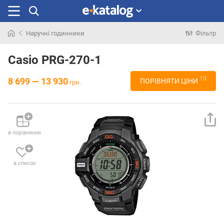
Наручні годинники
Фільтр
Шукали
раніше
Casio PRG-270-1
19
8 699 — 13 930
ПОРІВНЯТИ ЦІНИ
грн.
в порівняння
в список