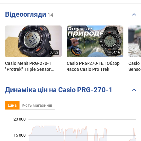
Відеоогляди
14
Casio Men's PRG-270-1
Casio PRG-270-1E | Обзор
Casio 
"Protrek" Triple Sensor
часов Casio Pro Trek
Senso
Multi-Function Digital Sport
270-1
Watch
Pathfi
#32
Динаміка цін на Casio PRG-270-1
Ціна
К-сть магазинів
20 000
 000
 000
 000
15 000