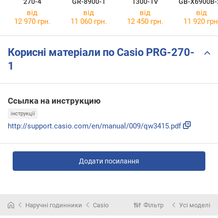
270-4
GR-8900-1
1300-1V
GB-X6900B-
від
від
від
від
12 970 грн.
11 060 грн.
12 450 грн.
11 920 грн
Корисні матеріали по Casio PRG-270-
1
Ссылка на инструкцию
інструкції
http://support.casio.com/en/manual/009/qw3415.pdf
Додати посилання
Наручні годинники
Casio
Фільтр
Усі моделі