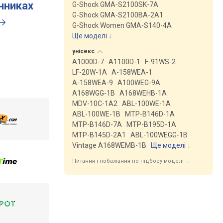
инниках
G-Shock GMA-S2100SK-7A
G-Shock GMA-S2100BA-2A1
G-Shock Women GMA-S140-4A
Ще моделі
↓
унісекс
A1000D-7
A1100D-1
F-91WS-2
LF-20W-1A
A-158WEA-1
A-158WEA-9
A100WEG-9A
A168WGG-1B
A168WEHB-1A
MDV-10C-1A2
ABL-100WE-1A
ABL-100WE-1B
MTP-B146D-1A
MTP-B146D-7A
MTP-B195D-1A
MTP-B145D-2A1
ABL-100WEGG-1B
Vintage A168WEMB-1B
Ще моделі
↓
Питання і побажання по підбору моделі →