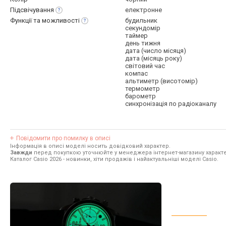
Підсвічування
електронне
Функції та
можливості
будильник
секундомір
таймер
день тижня
дата (число місяця)
дата (місяць року)
світовий час
компас
альтиметр (висотомір)
термометр
барометр
синхронізація по радіоканалу
Повідомити про помилку в описі
Інформація в описі моделі носить довідковий характер.
Завжди
перед покупкою уточнюйте у менеджера інтернет-магазину характе
Каталог Casio 2026
- новинки, хіти продажів і найактуальніші моделі Casio.