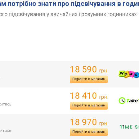
ам потрібно знати про підсвічування в год
го підсвічування у звичайних і розумних годинниках
18 590
грн.
ь
Перейти в магазин
18 410
грн.
итись
Перейти в магазин
18 970
грн.
итись
Перейти в магазин