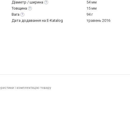
Діаметр /
ширина
54 мм
Товщина
15 мм
Вага
94 г
Дата додавання на E-Katalog
травень 2016
ристики і комплектацію товару