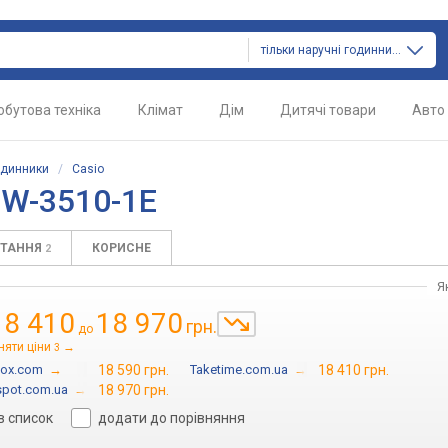
тільки наручні годинники
обутова техніка
Клімат
Дім
Дитячі товари
Авто
одинники
/
Casio
RW-3510-1E
ИТАННЯ
КОРИСНЕ
2
Я
18 410
18 970
грн.
до
няти ціни
→
3
box.com
→
18 590 грн.
Taketime.com.ua
→
18 410 грн.
spot.com.ua
→
18 970 грн.
в список
додати до порівняння