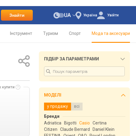
UA
Знайти
Україна
Увійти
Інструмент
Туризм
Спорт
Мода та аксесуари
ПІДБІР ЗА ПАРАМЕТРАМИ
к купити
МОДЕЛІ
у продажу
всі
Бренди
Adriatica
Bigotti
Casio
Certina
Citizen
Claude Bernard
Daniel Klein
FESTINA
Orient
Q&Q
Royal London