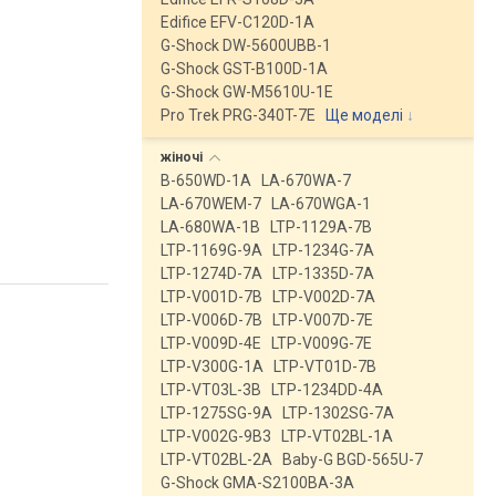
Edifice EFV-C120D-1A
G-Shock DW-5600UBB-1
G-Shock GST-B100D-1A
G-Shock GW-M5610U-1E
Pro Trek PRG-340T-7E
Ще моделі
↓
жіночі
B-650WD-1A
LA-670WA-7
LA-670WEM-7
LA-670WGA-1
LA-680WA-1B
LTP-1129A-7B
LTP-1169G-9A
LTP-1234G-7A
LTP-1274D-7A
LTP-1335D-7A
LTP-V001D-7B
LTP-V002D-7A
LTP-V006D-7B
LTP-V007D-7E
LTP-V009D-4E
LTP-V009G-7E
LTP-V300G-1A
LTP-VT01D-7B
LTP-VT03L-3B
LTP-1234DD-4A
LTP-1275SG-9A
LTP-1302SG-7A
LTP-V002G-9B3
LTP-VT02BL-1A
LTP-VT02BL-2A
Baby-G BGD-565U-7
G-Shock GMA-S2100BA-3A