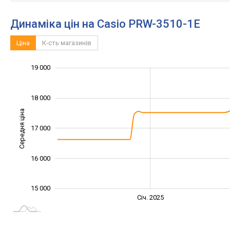
Динаміка цін на Casio PRW-3510-1E
Ціна
К-сть магазинів
14 500
15 500
16 500
20 000
14 000
13 000
19 000
18 000
Середня ціна
17 000
15 500
16 000
15 000
Січ. 2027
Лип.
Січ. 2025
L