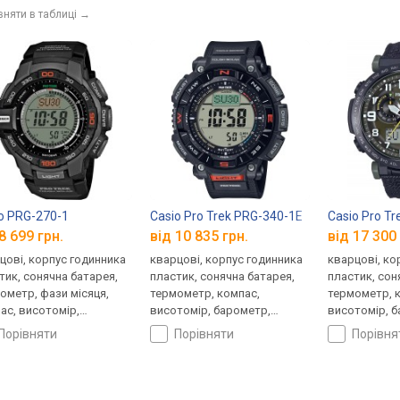
вняти в таблиці
→
o PRG-270-1
Casio Pro Trek PRG-340-1E
Casio Pro T
8 699 грн.
від 10 835 грн.
від 17 300 
цові, корпус годинника
кварцові, корпус годинника
кварцові, ко
тик, сонячна батарея,
пластик, сонячна батарея,
пластик, сон
ометр, фази місяця,
термометр, компас,
термометр, 
ас, висотомір,
висотомір, барометр,
висотомір, 
метр, світовий час,
світовий час, ремінець:
світовий час
порівняти
порівняти
порівн
нець: ремінець каучук,
браслет пластик, WR 100,
ремінець ней
00, Японія
Японія