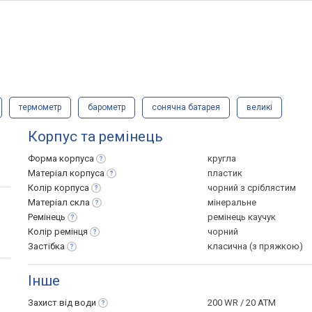
термометр
барометр
сонячна батарея
великі
Корпус та ремінець
Форма
корпуса
кругла
Матеріал
корпуса
пластик
Колір
корпуса
чорний з сріблястим
Матеріал
скла
мінеральне
Ремінець
ремінець каучук
Колір
ремінця
чорний
Застібка
класична (з пряжкою)
Інше
Захист від
води
200 WR / 20 ATM