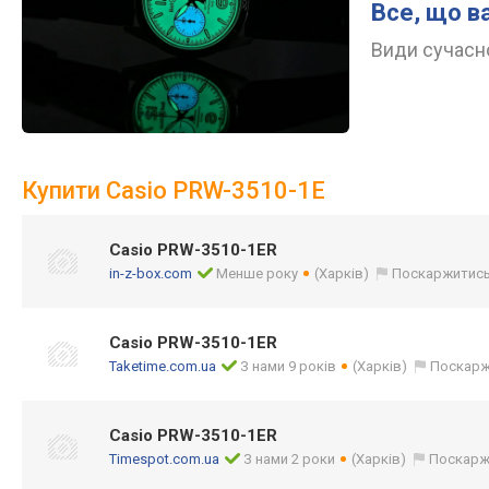
Все, що в
Види сучасно
Купити Casio PRW-3510-1E
Casio PRW-3510-1ER
in-z-box.com
Менше року
(Харків)
Поскаржитис
Casio PRW-3510-1ER
Taketime.com.ua
З нами 9 років
(Харків)
Поскарж
Casio PRW-3510-1ER
Timespot.com.ua
З нами 2 роки
(Харків)
Поскарж