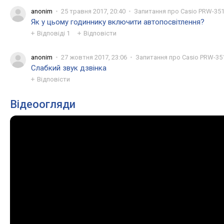
anonim
25 травня 2017, 20:40
Запитання про Casio PRW-351
Як у цьому годиннику включити автопосвітлення?
Відповіді
1
Відповісти
anonim
27 жовтня 2017, 23:06
Запитання про Casio PRW-35
Слабкий звук дзвінка
Відповісти
Відеоогляди