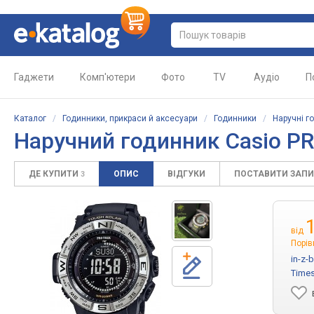
Гаджети
Комп'ютери
Фото
TV
Аудіо
П
Каталог
/
Годинники, прикраси й аксесуари
/
Годинники
/
Наручні г
Наручний годинник Casio P
ДЕ КУПИТИ
ОПИС
ВІДГУКИ
ПОСТАВИТИ ЗАП
3
від
Порів
in-z-
Time