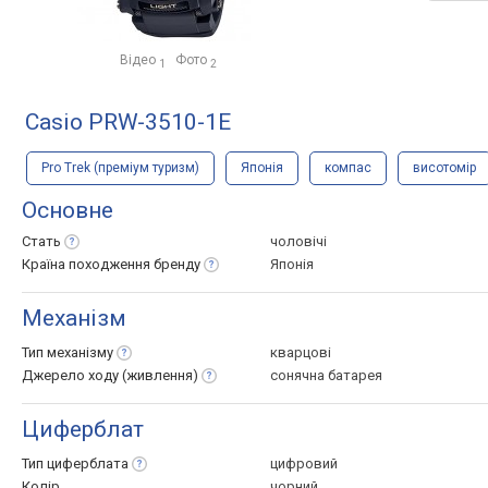
Відео
Фото
1
2
Casio PRW-3510-1E
Pro Trek (преміум туризм)
Японія
компас
висотомір
Основне
Стать
чоловічі
Країна походження
бренду
Японія
Механізм
Тип
механізму
кварцові
Джерело ходу
(живлення)
сонячна батарея
Циферблат
Тип
циферблата
цифровий
Колір
чорний