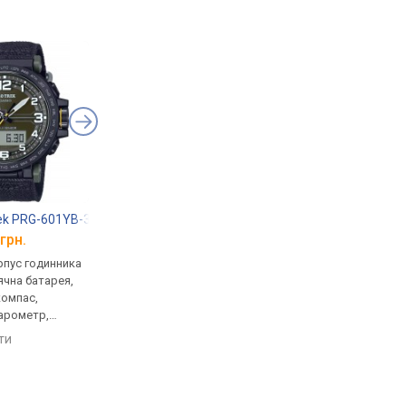
rek PRG-601YB-3
Casio PRG-270-1A
Casio Pro Trek PRJ-
грн.
від 14 600 грн.
від 8 400 грн.
рпус годинника
кварцові, корпус годинника
кварцові, корпус го
ячна батарея,
пластик, сонячна батарея,
пластик, сонячна бат
компас,
термометр, фази місяця,
світовий час, Bluetoo
барометр,
компас, висотомір,
ремінець: браслет пл
, ремінець:
барометр, світовий час,
WR 100, Японія
яти
порівняти
порівняти
лон, Японія
ремінець: ремінець каучук,
WR 100, Японія