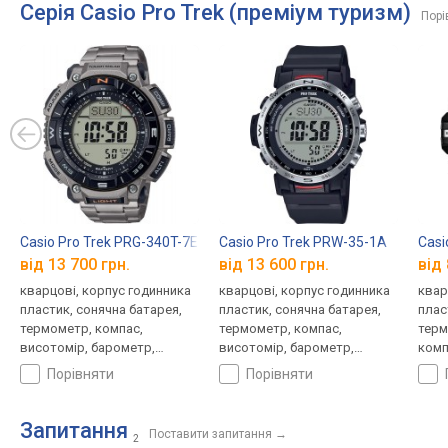
Серія Casio Pro Trek (преміум туризм)
Порі
Casio Pro Trek PRG-340T-7E
Casio Pro Trek PRW-35-1A
Casi
від 13 700 грн.
від 13 600 грн.
від 
кварцові, корпус годинника
кварцові, корпус годинника
квар
пластик, сонячна батарея,
пластик, сонячна батарея,
плас
термометр, компас,
термометр, компас,
терм
висотомір, барометр,
висотомір, барометр,
комп
світовий час, ремінець:
світовий час, ремінець:
баро
порівняти
порівняти
браслет титан, WR 100,
браслет пластик, WR 100,
ремі
Японія
Японія
WR 1
Запитання
Поставити запитання
→
2