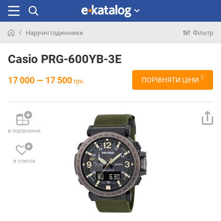
Наручні годинники
Фільтр
Шукали
раніше
Casio PRG-600YB-3E
3
17 000 — 17 500
ПОРІВНЯТИ ЦІНИ
грн.
в порівняння
в список