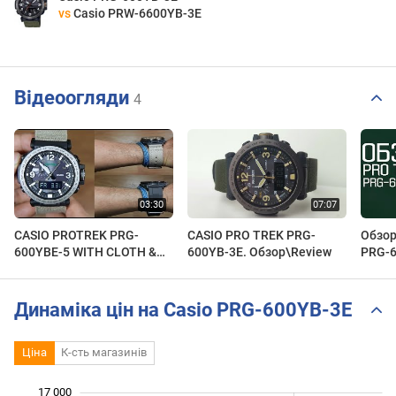
vs
Casio PRW-6600YB-3E
Відеоогляди
4
CASIO PROTREK PRG-
CASIO PRO TREK PRG-
Обзор
600YBE-5 WITH CLOTH &
600YB-3E. Обзор\Review
PRG-6
RESIN BAND - UNBOXING
со ск
Динаміка цін на Casio PRG-600YB-3E
Ціна
К-сть магазинів
17 000
 000
 500
 500
 500
 500
 000
 000