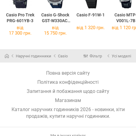
Casio Pro Trek
Casio G-Shock
Casio F-91W-1
Casio MTP
PRG-601YB-3
GST-W330AC-
V001L-7B
2A
від
від
від 1 320 грн.
від 1 120 гр
17 300 грн.
15 750 грн.
Наручні годинники
Casio
Фільтр
Усі моделі
Повна версія сайту
Політика конфіденційності
Запитання й побажання щодо сайту
Магазинам
Каталог наручних годинників 2026 - новинки, хіти
продажів,
купити наручні годинники
.
Ми в інших країнах