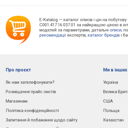
E-Katalog
— каталог описів і цін на побутову
C001.417.16.037.01 за найкращою ціною в і
моделей за параметрами, детальні
описи
, п
рекомендації
експертів,
каталог брендів
і б
Про проєкт
Ми в інших
Як нам зателефонувати?
Україна
Розміщення прайс-листів
Велика Брит
Магазинам
США
Політика конфіденційності
Польща
Запитання й побажання щодо сайту
Казахстан