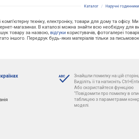
Каталог
/
Наручні годинники
 і комп'ютерну техніку, електроніку, товари для дому та офісу. М
нтернет-магазинах. В каталозі можна знайти всю необхідну для
ошук товару за назвою,
відгуки
користувачів, фотогалереї товарів,
агато іншого. Передрук будь-яких матеріалів тільки за письмово
 країнах
Знайшли помилку на цій сторінц
Виділіть її та натисніть Ctrl+Ente
Або скористайтеся функцією
"Повідомити про помилку в опис
анія
таблицею з параметрами конк
моделі.