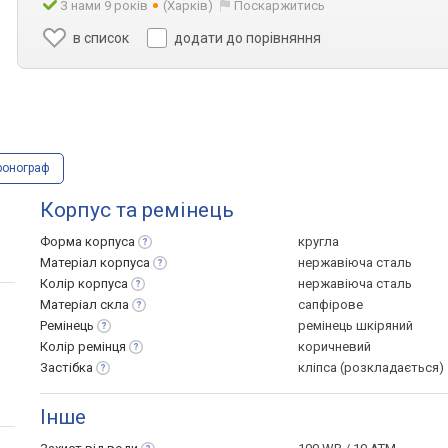
З нами 9 років
(Харків)
Поскаржитись
в список
додати до порівняння
ронограф
Корпус та ремінець
Форма
корпуса
кругла
Матеріал
корпуса
нержавіюча сталь
Колір
корпуса
нержавіюча сталь
Матеріал
скла
сапфірове
Ремінець
ремінець шкіряний
Колір
ремінця
коричневий
Застібка
кліпса (розкладається)
Інше