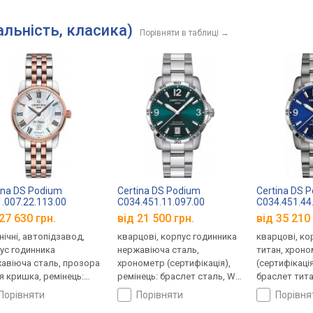
альність, класика)
Порівняти в таблиці
→
ina DS Podium
Certina DS Podium
Certina DS 
.007.22.113.00
C034.451.11.097.00
C034.451.44
27 630 грн.
від 21 500 грн.
від 35 210 
нічні, автопідзавод,
кварцові, корпус годинника
кварцові, ко
ус годинника
нержавіюча сталь,
титан, хрон
авіюча сталь, прозора
хронометр (сертифікація),
(сертифікація
я кришка, ремінець:
ремінець: браслет сталь, WR
браслет тита
лет сталь, WR 100,
100, Швейцарія
Швейцарія
порівняти
порівняти
порівн
царія