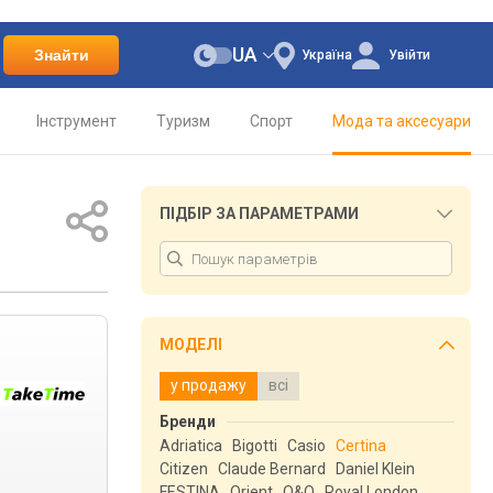
UA
Знайти
Україна
Увійти
Інструмент
Туризм
Спорт
Мода та аксесуари
ПІДБІР ЗА ПАРАМЕТРАМИ
МОДЕЛІ
у продажу
всі
Бренди
Adriatica
Bigotti
Casio
Certina
Citizen
Claude Bernard
Daniel Klein
FESTINA
Orient
Q&Q
Royal London