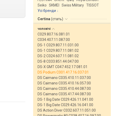
Seiko
SKMEI
Swiss Military
TISSOT
Усі бренди
Certina
(
стать
)
чоловічі
C029.807.16.081.01
C034.407.11.087.00
DS-1 C029.807.11.031.00
DS-1 C029.807.11.081.02
DS-2 C024.607.11.081.02
DS-8 C033.851.44.047.00
DS-X GMT C047.452.17.081.01
DS Podium C001.417.16.037.01
DS Caimano C035.410.11.037.00
DS Caimano C035.410.16.057.00
DS Caimano C035.410.44.087.00
DS Caimano C035.417.44.087.00
DS-1 Big Date C029.426.11.041.00
DS-1 Big Date C029.426.16.041.00
DS Action Diver C032.607.11.051.00
DS Powermatic 80 C038.407.16.097.00