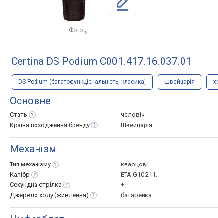
Фото
5
Certina DS Podium C001.417.16.037.01
DS Podium (багатофункціональність, класика)
Швейцарія
х
Основне
Стать
чоловічі
Країна походження
бренду
Швейцарія
Механізм
Тип
механізму
кварцові
Калібр
ETA G10.211.
Секундна
стрілка
+
Джерело ходу
(живлення)
батарейка