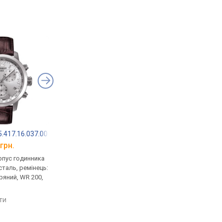
.417.16.037.00
Adriatica 8297.5225CH
Adriatica A8256.5B
грн.
від 16 194 грн.
від 16 749 грн.
рпус годинника
кварцові, корпус годинника
кварцові, корпус го
таль, ремінець:
нержавіюча сталь, світовий
нержавіюча сталь, р
ряний, WR 200,
час, ремінець: ремінець
ремінець шкіряний, W
шкіряний, WR 50, Швейцарія
Швейцарія
яти
порівняти
порівняти