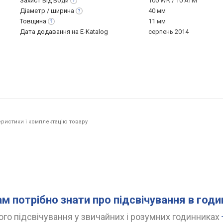
Захист від
води
100 WR / 10 ATM
Діаметр /
ширина
40 мм
Товщина
11 мм
Дата додавання на E-Katalog
серпень 2014
ристики і комплектацію товару
.
ам потрібно знати про підсвічування в год
го підсвічування у звичайних і розумних годинниках