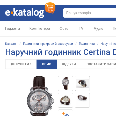
Гаджети
Комп'ютери
Фото
TV
Аудіо
П
Каталог
/
Годинники, прикраси й аксесуари
/
Годинники
/
Наручні г
Наручний годинник
Certina 
ДЕ КУПИТИ
ОПИС
ВІДГУКИ
ПОСТАВИТИ ЗАП
1