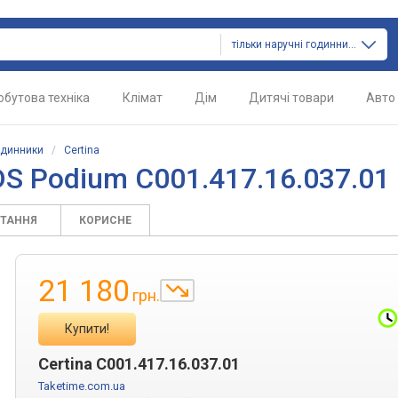
тільки наручні годинники
обутова техніка
Клімат
Дім
Дитячі товари
Авто
одинники
/
Certina
DS Podium C001.417.16.037.01
ИТАННЯ
КОРИСНЕ
21 180
грн.
Купити!
Certina C001.417.16.037.01
Taketime.com.ua