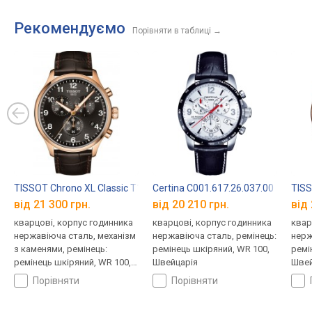
Рекомендуємо
Порівняти в таблиці
→
TISSOT Chrono XL Classic T116.617.36.057.01
Certina C001.617.26.037.00
TISS
від 21 300 грн.
від 20 210 грн.
від 
кварцові, корпус годинника
кварцові, корпус годинника
квар
нержавіюча сталь, механізм
нержавіюча сталь, ремінець:
нерж
з каменями, ремінець:
ремінець шкіряний, WR 100,
ремі
ремінець шкіряний, WR 100,
Швейцарія
Швей
Швейцарія
порівняти
порівняти