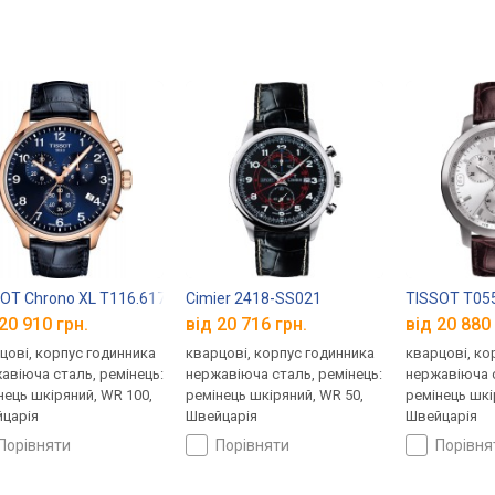
OT Chrono XL T116.617.36.042.00
Cimier 2418-SS021
TISSOT T055
20 910 грн.
від 20 716 грн.
від 20 880 
цові, корпус годинника
кварцові, корпус годинника
кварцові, ко
авіюча сталь, ремінець:
нержавіюча сталь, ремінець:
нержавіюча с
нець шкіряний, WR 100,
ремінець шкіряний, WR 50,
ремінець шкі
царія
Швейцарія
Швейцарія
порівняти
порівняти
порівн