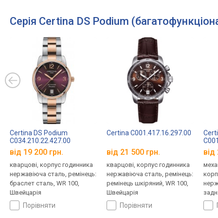
Серія Certina DS Podium (багатофункціон
Certina DS Podium
Certina C001.417.16.297.00
Cert
C034.210.22.427.00
C001
від 19 200 грн.
від 21 500 грн.
від 
кварцові, корпус годинника
кварцові, корпус годинника
меха
нержавіюча сталь, ремінець:
нержавіюча сталь, ремінець:
корп
браслет сталь, WR 100,
ремінець шкіряний, WR 100,
нерж
Швейцарія
Швейцарія
задн
брас
порівняти
порівняти
Швей