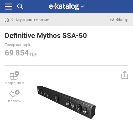
Акустичні системи
Фільтр
Шукали
раніше
Definitive Mythos SSA-50
Товар застарів
69 854
грн.
в порівняння
в список