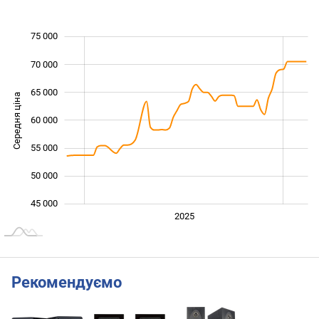
75 000
 000
 000
 000
70 000
65 000
Середня ціна
60 000
45 000
55 000
50 000
45 000
2024
Лип.
2027
2026
2025
L
Рекомендуємо