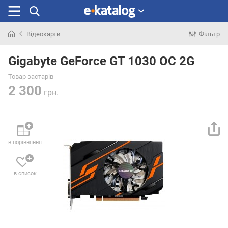
Відеокарти
Фільтр
Шукали
раніше
Gigabyte GeForce GT 1030 OC 2G
Товар застарів
2 300
грн.
в порівняння
в список