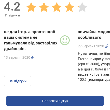
4.2
11
відгуків
не для ігор. а просто щоб
звичайна модель
ваша система не
особливого
гальмувала від застарілих
27 березня 2020
драйверів.
Ну затичка, не бі
13 вересня 2020
Eternal видає у ме
(cpu r5 3600), упо
а в gpu є. Хоча в P
видає 75 fps, і за
100% (температура
Всі відгуки
Написати відгук