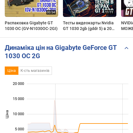
Распаковка Gigabyte GT
Тесты видеокарты Nvidia
NVIDI
1030 OC (GV-N1030OC-2GI)
GT 1030 2gb (gddr 5) в 2021
МОЖЕ
году
Динаміка цін на Gigabyte GeForce GT
1030 OC 2G
Ціна
К-сть магазинів
 000
 000
 000
 000
 000
 000
 000
20 000
15 000
Ціна
10 000
10 000
5 000