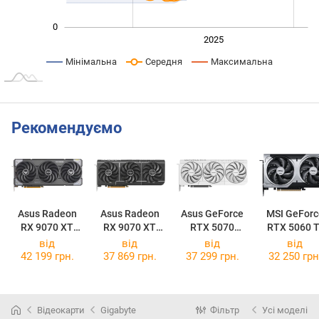
0
2024
2026
2027
2025
L
Мінімальна
Середня
Максимальна
Рекомендуємо
Asus Radeon
Asus Radeon
Asus GeForce
MSI GeForc
RX 9070 XT
RX 9070 XT
RTX 5070
RTX 5060 T
TUF Gaming
Prime OC 16GB
Prime OC White
16G VENTU
від
від
від
від
OC 16GB
2X OC PLU
42 199 грн.
37 869 грн.
37 299 грн.
32 250 грн
Відеокарти
Gigabyte
Фільтр
Усі моделі