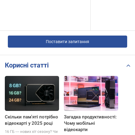
Поставити запитання
Корисні статті
Скільки пам'яті потрібно
Загадка продуктивності:
відеокарті у 2025 році
Чому мобільні
відеокарти
16 ГБ ― нових хіт сезону? Чи