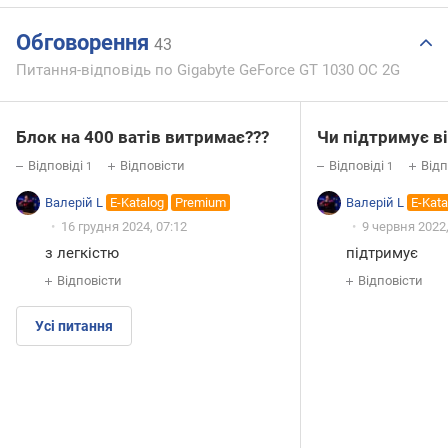
Обговорення
43
Питання-відповідь по Gigabyte GeForce GT 1030 OC 2G
Блок на 400 ватів витримає???
Чи підтримує в
Відповіді
Відповісти
Відповіді
Відп
1
1
Валерій L
E-Katalog
Premium
Валерій L
E-Kata
16 грудня 2024, 07:12
9 червня 2022,
з легкістю
підтримує
Відповісти
Відповісти
Усі питання