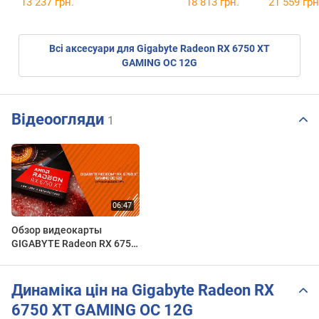
13 237 грн.
18 813 грн.
21 559 грн
Всі аксесуари для Gigabyte Radeon RX 6750 XT
GAMING OC 12G
Відеоогляди
1
Обзор видеокарты
GIGABYTE Radeon RX 6750
XT GAMING OC 12G
Динаміка цін на Gigabyte Radeon RX
6750 XT GAMING OC 12G