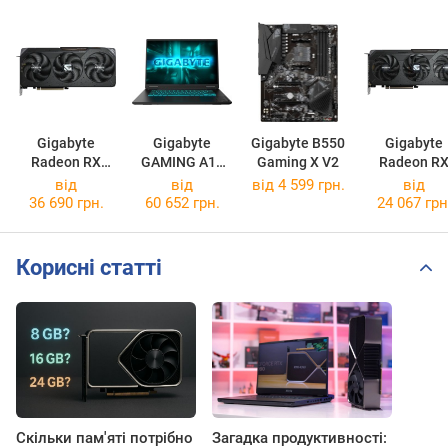
Gigabyte
Gigabyte
Gigabyte B550
Gigabyte
Radeon RX
GAMING A16
Gaming X V2
Radeon R
9070 XT
3WH
9060 XT
від
від
від 4 599 грн.
від
GAMING OC
[3WHK3EE894SD]
GAMING O
36 690 грн.
60 652 грн.
24 067 грн
16G
16G
Корисні статті
Скільки пам'яті потрібно
Загадка продуктивності: