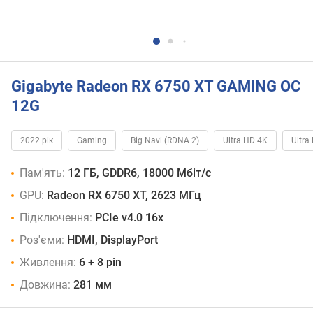
Gigabyte Radeon RX 6750 XT GAMING OC
12G
2022 рік
Gaming
Big Navi (RDNA 2)
Ultra HD 4K
Ultra
Пам'ять:
12 ГБ, GDDR6, 18000 Мбіт/с
GPU:
Radeon RX 6750 XT, 2623 МГц
Підключення:
PCIe v4.0 16x
Роз'єми:
HDMI, DisplayPort
Живлення:
6 + 8 pin
Довжина:
281 мм