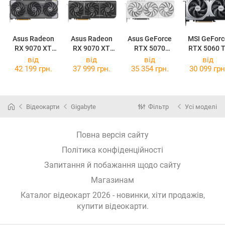
Asus Radeon
Asus Radeon
Asus GeForce
MSI GeForc
RX 9070 XT
RX 9070 XT
RTX 5070
RTX 5060 T
TUF Gaming
Prime OC 16GB
Prime OC White
16G VENTU
від
від
від
від
OC 16GB
2X OC PLU
42 199 грн.
37 999 грн.
35 354 грн.
30 099 грн
Відеокарти
Gigabyte
Фільтр
Усі моделі
Повна версія сайту
Політика конфіденційності
Запитання й побажання щодо сайту
Магазинам
Каталог відеокарт 2026 - новинки, хіти продажів,
купити відеокарти
.