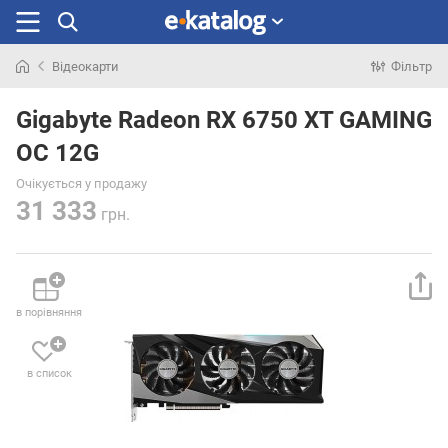
Відеокарти
Фільтр
Шукали
раніше
Gigabyte Radeon RX 6750 XT GAMING
OC 12G
Очікується у продажу
31 333
грн.
в порівняння
в список