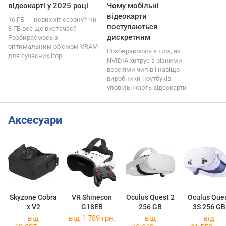
відеокарті у 2025 році
Чому мобільні
відеокарти
16 ГБ ― нових хіт сезону? Чи
поступаються
8 ГБ все ще вистачає?
дискретним
Розбираємось з
оптимальним об'ємом VRAM
Розбираємося з тим, як
для сучасних ігор.
NVIDIA хитрує з різними
версіями чипів і навіщо
виробники ноутбуків
уповільнюють відеокарти
Аксесуари
Skyzone Cobra
VR Shinecon
Oculus Quest 2
Oculus Que
x V2
G18EB
256 GB
3S 256 GB
від
від 1 789 грн.
від
від