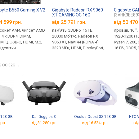
byte B550 Gaming X V2
Gigabyte Radeon RX 9060
Gigabyte G
XT GAMING OC 16G
[3VHK3EE89
4 599 грн.
від 25 791 грн.
від
50 470 
 сокет AM4, чипсет AMD
пам'ять GDDR6, 16 ГБ,
ігровий, 16 "
, 4 x DDR4, DIMM,
20000 Мбіт/с, Radeon RX
1920x1200 (16:
 МГц, USB-C, HDMI, M.2,
9060 XT, Navi 44 (RDNA 4),
Ryzen 7, 260, 
підсвітки
3320 МГц, HDMI, DisplayPort,
16 ГБ, DDR5, 
підсвічування, 8 pin, 182 Вт
M.2 NVMe, 51
A 5Gbps, Wi-F
G OC 32G
→
VR, 3D сканер
 128 GB
DJI Goggles 3
Oculus Quest 3S 128 GB
HTC V
грн.
від 31 280 грн.
від 16 524 грн.
від