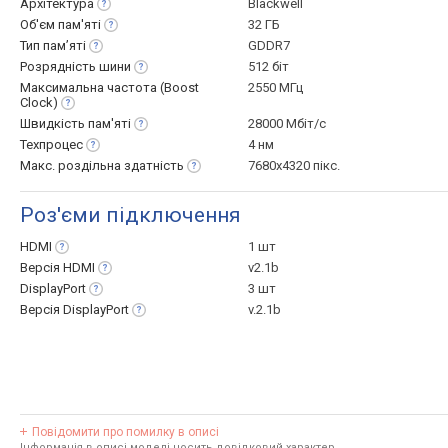
Архітектура
Blackwell
Об'єм
пам'яті
32 ГБ
Тип
пам’яті
GDDR7
Розрядність
шини
512 біт
Максимальна частота (Boost
2550 МГц
Clock)
Швидкість
пам'яті
28000 Мбіт/с
Техпроцес
4 нм
Макс. роздільна
здатність
7680x4320 пікс.
Роз'єми підключення
HDMI
1 шт
Версія
HDMI
v2.1b
DisplayPort
3 шт
Версія
DisplayPort
v.2.1b
Повідомити про помилку в описі
Інформація в описі моделі носить довідковий характер.