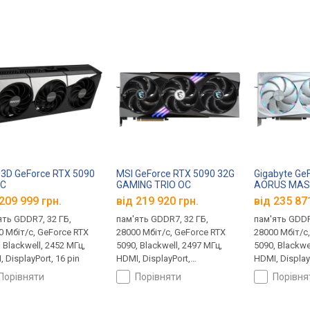
3D GeForce RTX 5090
MSI GeForce RTX 5090 32G
Gigabyte Ge
OC
GAMING TRIO OC
AORUS MAST
209 999 грн.
від 219 920 грн.
від 235 87
ять GDDR7, 32 ГБ,
пам'ять GDDR7, 32 ГБ,
пам'ять GDDR
0 Мбіт/с, GeForce RTX
28000 Мбіт/с, GeForce RTX
28000 Мбіт/с
 Blackwell, 2452 МГц,
5090, Blackwell, 2497 МГц,
5090, Blackwe
 DisplayPort, 16 pin
HDMI, DisplayPort,
HDMI, Display
підсвічування, 16 pin, 575 Вт
підсвічування
порівняти
порівняти
порівн
Edition