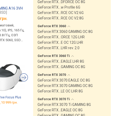
GeForce RTX…DFORCE OC 8G
GeForce RTX…w Profile 6G
AMING A16 3VH
Gigabyte B760M GAMING X
Gigabyte GeForce R
3SD]
DDR4 GEN5
Ti GAMING OC 16G
GeForce RTX…RCE OC V2 6G
GeForce RTX…RCE OC V2 8G
грн.
від 6 259 грн.
від 54 364 грн.
, матовий,
micro-ATX, сокет LGA 1700,
пам'ять GDDR7, 16 ГБ
GeForce RTX
3060
10), IPS, 165 Гц,
чипсет Intel B760, 4 x DDR4,
28000 Мбіт/с, GeForc
GeForce RTX 3060 GAMING OC 8G
3.8 ГГц, ОЗП
DIMM, 5333 МГц, USB-C,
5070 Ti, Blackwell, 25
GeForce RTX…ORCE 12G LHR
RTX 5060, SSD
HDMI, DisplayPort, M.2, LAN
HDMI, DisplayPort,
GeForce RTX…E OC 12G LHR
2 ГБ, DOS, USB-
2.5 Гбіт/с, охолодження M.2,
підсвічування, 16 pin,
GeForce RTX…LHR rev. 2.0
i 6E, підтримка
без підсвітки
 обличчя, 2.2 кг
GeForce RTX 3060
Ti
GeForce RTX…EAGLE LHR 8G
GeForce RTX…GAMING OC 8G
GeForce RTX
3070
GeForce RTX 3070 EAGLE OC 8G
GeForce RTX 3070 GAMING OC 8G
GeForce RTX…LE OC LHR 8G
ive Focus Plus
Sony PlayStation VR2
Oculus Quest 3 512 GB
GeForce RTX 3070
Ti
2023 + Game
 10 999 грн.
від 28 691 грн.
GeForce RTX 3070 Ti GAMING 8G
від 22 399 грн.
GeForce RTX…EAGLE OC 8G
GeForce RTX…GAMING OC 8G