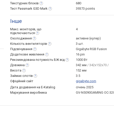
Текстурних
блоків
680
Тест Passmark G3D
Mark
39373 points
Інше
Макс. моніторів, що
4
підключаються
Охолодження
активне (кулер)
Кількість
вентиляторів
3 шт.
Підсвічування
Gigabyte RGB Fusion
Додаткове
живлення
16 pin
Рекомендована потужність БЖ
від
1000 Вт
Довжина
342 мм
/ 342x152x70 /
Висота
152 мм
Займає
слотів
3.5
Офіційний сайт
gigabyte.com
Дата додавання на E-Katalog
січень 2025
Маркування виробника
GV-N5090GAMING OC-32