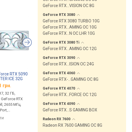
GeForce RTX…VISION OC 8G
GeForce RTX
3080
GeForce RTX 3080 TURBO 10G
GeForce RTX…AMING OC 10G
GeForce RTX…N OC LHR 10G
GeForce RTX 3080
Ti
GeForce RTX…AMING OC 12G
GeForce RTX
3090
GeForce RTX…ISION OC 24G
GeForce RTX
4060
Force RTX 5090
Gigabyte GeForce RTX 5090
MSI GeForce RTX 50
ER ICE 32G
AORUS MASTER 32G
VANGUARD SOC
GeForce RTX-…GAMING OC 8G
1 грн.
від 238 844 грн.
від 231 421 грн.
GeForce RTX
4070
7, 32 ГБ,
пам'ять GDDR7, 32 ГБ,
пам'ять GDDR7, 32 ГБ
GeForce RTX…FORCE OC 12G
, GeForce RTX
28000 Мбіт/с, GeForce RTX
28000 Мбіт/с, GeForc
GeForce RTX
4090
ll, 2655 МГц,
5090, Blackwell, 2655 МГц,
5090, Blackwell, 2527 
GeForce RTX…S GAMING BOX
Port,
HDMI, DisplayPort,
HDMI, DisplayPort,
, 16 pin, White
підсвічування, 16 pin
підсвічування, 16 pin,
яти
порівняти
порівняти
Radeon RX
7600
Radeon RX 7600 GAMING OC 8G