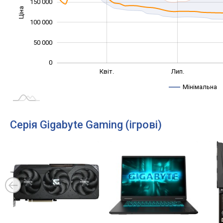
150 000
Ціна
100 000
100 000
50 000
0
Січ. 2025
Жовт.
Квіт.
Лип.
L
Мінімальна
Серія Gigabyte Gaming (ігрові)