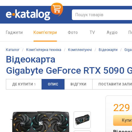
Гаджети
Комп'ютери
Фото
TV
Аудіо
П
Каталог
/
Комп'ютерна техніка
/
Комплектуючі
/
Відеокарти
/
Giga
Відеокарта
Gigabyte GeForce RTX 5090
ДЕ КУПИТИ
ОПИС
ВІДГУКИ
ПОСТАВИТИ ЗАП
1
229
Купи
Відеок