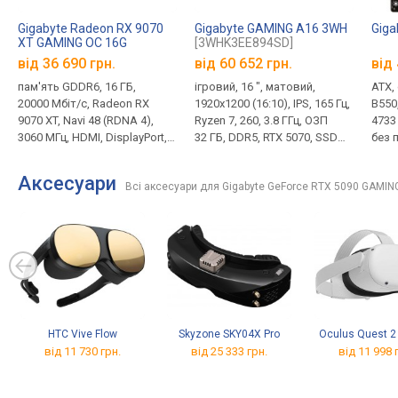
Gigabyte Radeon RX 9070
Gigabyte GAMING A16 3WH
Giga
XT GAMING OC 16G
[3WHK3EE894SD]
від 36 690 грн.
від
60 652 грн.
від 
пам'ять GDDR6, 16 ГБ,
ігровий, 16 ", матовий,
ATX,
20000 Мбіт/с, Radeon RX
1920x1200 (16:10), IPS, 165 Гц,
B550
9070 XT, Navi 48 (RDNA 4),
Ryzen 7, 260, 3.8 ГГц, ОЗП
4733
3060 МГц, HDMI, DisplayPort,
32 ГБ, DDR5, RTX 5070, SSD
без 
підсвічування, 8 + 8 + 8 pin,
M.2 NVMe, 1 ТБ, DOS, USB-A
330 Вт
5Gbps, Wi-Fi 6E, підтримка
Аксесуари
Всі аксесуари для Gigabyte GeForce RTX 5090 GAMIN
VR, 3D сканер обличчя, 2.2 кг
HTC Vive Flow
Skyzone SKY04X Pro
Oculus Quest 2
від 11 730 грн.
від 25 333 грн.
від 11 998 