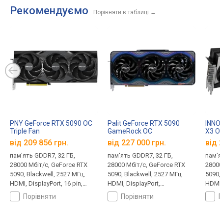
Рекомендуємо
Порівняти в таблиці
→
PNY GeForce RTX 5090 OC
Palit GeForce RTX 5090
INNO
Triple Fan
GameRock OC
X3 
від 209 856 грн.
від 227 000 грн.
від 
пам'ять GDDR7, 32 ГБ,
пам'ять GDDR7, 32 ГБ,
пам'
28000 Мбіт/с, GeForce RTX
28000 Мбіт/с, GeForce RTX
2800
5090, Blackwell, 2527 МГц,
5090, Blackwell, 2527 МГц,
5090,
HDMI, DisplayPort, 16 pin,
HDMI, DisplayPort,
HDMI,
600 Вт
підсвічування, 16 pin, 575 Вт
порівняти
порівняти