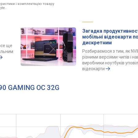
ристики і комплектацію товару
yte.
Загадка продуктивност
мобільні відеокарти 
дискретним
все ще
Розбираємося з тим, як NVI
альним
різними версіями чипів і н
виробники ноутбуків упов
відеокарти
5090 GAMING OC 32G