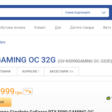
тільки відеокарти
обутова техніка
Клімат
Дім
Дитячі товари
Авто
byte
 GAMING OC 32G
(GV-N5090GAMING OC-32GD
ИТАННЯ
КОРИСНЕ
АКСЕСУАРИ
1
10+
 999
грн.
ти!
арта Gigabyte GeForce RTX 5090 GAMING OC