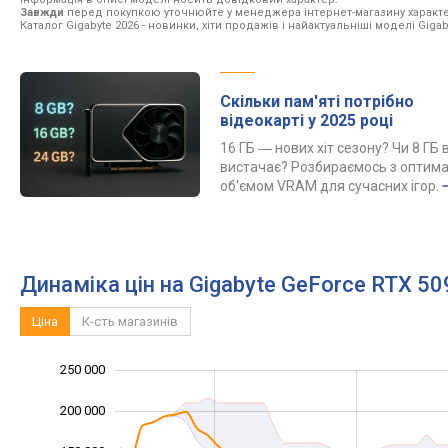
Завжди
перед покупкою уточнюйте у менеджера інтернет-магазину характе
Каталог Gigabyte 2026
- новинки, хіти продажів і найактуальніші моделі Gigab
Скільки пам'яті потрібно
відеокарті у 2025 році
16 ГБ ― нових хіт сезону? Чи 8 ГБ 
вистачає? Розбираємось з оптим
об'ємом VRAM для сучасних ігор.
Динаміка цін на Gigabyte GeForce RTX 
Ціна
К-сть магазинів
250 000
100 000
300 000
-50 000
200 000