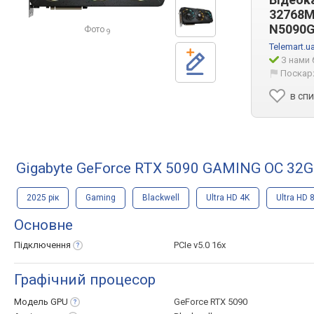
32768M
N5090
Фото
9
Telemart.u
З нами 
Поскар
в сп
Gigabyte GeForce RTX 5090 GAMING OC 32G
2025 рік
Gaming
Blackwell
Ultra HD 4K
Ultra HD 
Основне
Підключення
PCIe v5.0 16x
Графічний процесор
Модель
GPU
GeForce RTX 5090