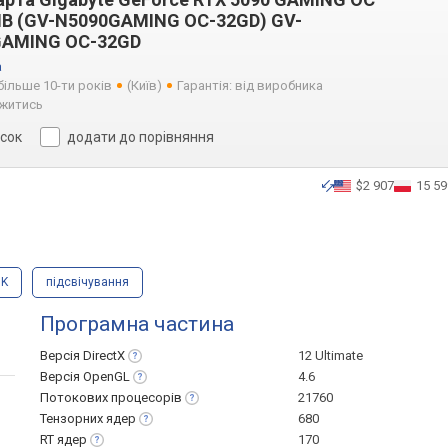
B (GV-N5090GAMING OC-32GD) GV-
GAMING OC-32GD
a
більше 10-ти років
(Київ)
Гарантія: від виробника
житись
исок
додати до порівняння
$2 907
15 59
8K
підсвічування
Програмна частина
Версія
DirectX
12 Ultimate
Версія
OpenGL
4.6
Потокових
процесорів
21760
Тензорних
ядер
680
RT
ядер
170