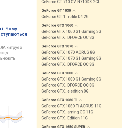
GeForce GT 710 GV-N710D3-2GL
GeForce GT
1030
GeForce GT 1…rofile D4 2G
GeForce GTX
1060
і: Чому
GeForce GTX 1060 G1 Gaming 3G
поступаються
GeForce GTX…DFORCE OC 3G
GeForce GTX
1070
DIA хитрує з
GeForce GTX 1070 AORUS 8G
авіщо
ільнюють
GeForce GTX 1070 G1 Gaming 8G
GeForce GTX…DFORCE OC 8G
GeForce GTX
1080
GeForce GTX 1080 G1 Gaming 8G
GeForce GTX…DFORCE OC 8G
GeForce GTX…e edition 8G
GeForce GTX 1080
Ti
GeForce GTX 1080 Ti AORUS 11G
GeForce GTX…aming OC 11G
GeForce GTX…Edition 11G
GeForce GTX 1650
SUPER