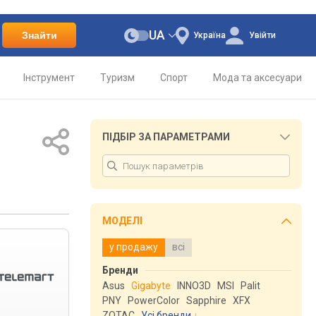
UA
Знайти
Україна
Увійти
Інструмент
Туризм
Спорт
Мода та аксесуари
ПІДБІР ЗА ПАРАМЕТРАМИ
)
МОДЕЛІ
у продажу
всі
Бренди
Asus
Gigabyte
INNO3D
MSI
Palit
PNY
PowerColor
Sapphire
XFX
ZOTAC
Усі бренди