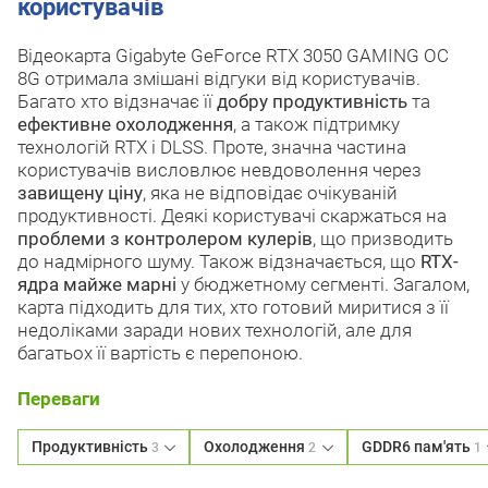
користувачів
Відеокарта Gigabyte GeForce RTX 3050 GAMING OC
8G отримала змішані відгуки від користувачів.
Багато хто відзначає її
добру продуктивність
та
ефективне охолодження
, а також підтримку
технологій RTX і DLSS. Проте, значна частина
користувачів висловлює невдоволення через
завищену ціну
, яка не відповідає очікуваній
продуктивності. Деякі користувачі скаржаться на
проблеми з контролером кулерів
, що призводить
до надмірного шуму. Також відзначається, що
RTX-
ядра майже марні
у бюджетному сегменті. Загалом,
карта підходить для тих, хто готовий миритися з її
недоліками заради нових технологій, але для
багатьох її вартість є перепоною.
Переваги
Продуктивність
Охолодження
GDDR6 пам'ять
3
2
1