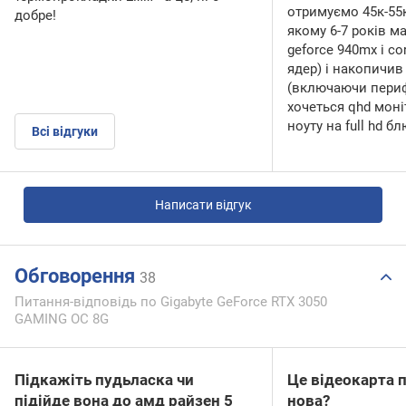
отримуємо 45к-55к.
добре!
якому 6-7 років м
geforce 940mx і cor
ядер) і накопичив
(включаючи перифе
хочеться qhd моні
ноуту на full hd б
Всі відгуки
Написати відгук
Обговорення
38
Питання-відповідь по Gigabyte GeForce RTX 3050
GAMING OC 8G
Підкажіть пудьласка чи
Це відеокарта п
підійде вона до амд райзен 5
нова?