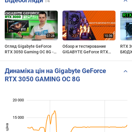
Відеоогляди
14
Огляд Gigabyte GeForce
Обзор и тестирование
RTX 3
RTX 3050 Gaming OC 8G -
GIGABYTE GeForce RTX
БЮДЖ
Тести в іграх.
3050 EAGLE VS GAMING
Обзор
OC, Кто победит?
MSI G
Динаміка цін на Gigabyte GeForce
RTX 3050 GAMING OC 8G
 000
 000
 000
 000
 000
 000
20 000
15 000