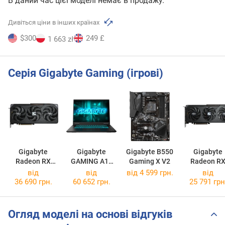
В даний час цієї моделі немає в продажу.
Дивіться ціни в інших країнах
$300
249 £
1 663 zł
Серія Gigabyte Gaming (ігрові)
Gigabyte
Gigabyte
Gigabyte B550
Gigabyte
Radeon RX
GAMING A16
Gaming X V2
Radeon R
9070 XT
3WH
9060 XT
від
від
від 4 599 грн.
від
GAMING OC
[3WHK3EE894SD]
GAMING O
36 690 грн.
60 652 грн.
25 791 грн
16G
16G
Огляд моделі на основі відгуків