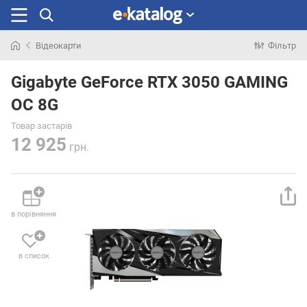
Відеокарти
Фільтр
Шукали
раніше
Gigabyte GeForce RTX 3050 GAMING
OC 8G
Товар застарів
12 925
грн.
в порівняння
в список