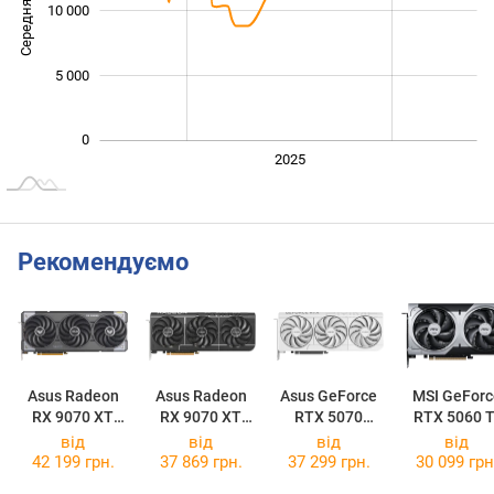
Середня ціна
10 000
10 000
5 000
0
2024
2026
2027
2025
L
Рекомендуємо
Asus Radeon
Asus Radeon
Asus GeForce
MSI GeForc
RX 9070 XT
RX 9070 XT
RTX 5070
RTX 5060 T
TUF Gaming
Prime OC 16GB
Prime OC White
16G VENTU
від
від
від
від
OC 16GB
2X OC PLU
42 199 грн.
37 869 грн.
37 299 грн.
30 099 грн