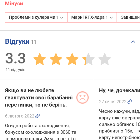
Мінуси
Проблеми з кулерами
Марні RTX-ядра
Завищен
1
1
Відгуки
11
3.3
11
відгуків
Якщо ви не любите
Ну, че, дочекал
ґвалтувати свої барабанні
27 січня 2022
перетинки, то не беріть.
Чесно кажучи, від
6 лютого 2022
карту вже оверпра
сильно обганяє 16
Огидна робота охолодження,
приблизно 15к, і 
бонусом охолодження з 3060 та
карту непотрібною,
термопрокладки 2мм - а це, ні є