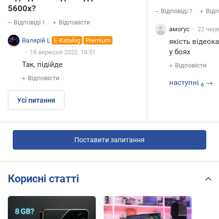
5600x?
Відповіді
Відп
7
Відповіді
Відповісти
1
амогус
22 черв
Валерій L
E-Katalog
Premium
якість відеок
у боях
18 вересня 2022, 18:51
Так, підійде
Відповісти
Відповісти
наступні
→
6
Усі питання
Поставити запитання
Корисні статті