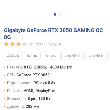
Gigabyte GeForce RTX 3050 GAMING OC
8G
3.3 /
11
відгуків
2022 рік
Gaming
Ampere
Ultra HD 4K
Ultra HD 8K
Пам'ять:
8 ГБ, GDDR6, 14000 Мбіт/с
GPU:
GeForce RTX 3050
Підключення:
PCIe v4.0 8x
Роз'єми:
HDMI, DisplayPort
Живлення:
8 pin, 130 Вт
Довжина:
282 мм