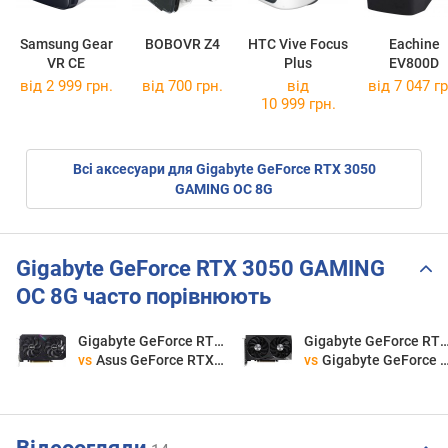
Samsung Gear
BOBOVR Z4
HTC Vive Focus
Eachine
VR CE
Plus
EV800D
від 2 999 грн.
від 700 грн.
від
від 7 047 гр
10 999 грн.
Всі аксесуари для Gigabyte GeForce RTX 3050
GAMING OC 8G
Gigabyte GeForce RTX 3050 GAMING
OC 8G часто порівнюють
Gigabyte GeForce RTX 3050 GAMING OC 8G
Gigabyte GeForce RTX 3050 GAMI
vs
Asus GeForce RTX 3050 Dual V2 OC 8GB
vs
Gigabyte GeForce RTX 3060 WINDFORCE OC 12G LHR