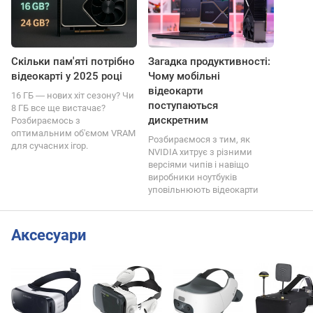
Скільки пам'яті потрібно
Загадка продуктивності:
відеокарті у 2025 році
Чому мобільні
відеокарти
16 ГБ ― нових хіт сезону? Чи
поступаються
8 ГБ все ще вистачає?
дискретним
Розбираємось з
оптимальним об'ємом VRAM
Розбираємося з тим, як
для сучасних ігор.
NVIDIA хитрує з різними
версіями чипів і навіщо
виробники ноутбуків
уповільнюють відеокарти
Аксесуари