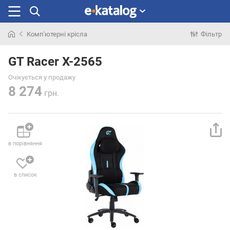
Комп'ютерні крісла
Фільтр
Шукали
раніше
GT Racer X-2565
Очікується у продажу
8 274
грн.
в порівняння
в список