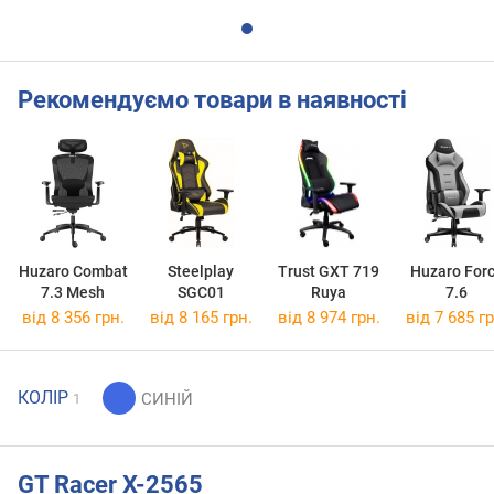
Рекомендуємо товари в наявності
Huzaro Combat
Steelplay
Trust GXT 719
Huzaro For
7.3 Mesh
SGC01
Ruya
7.6
від 8 356 грн.
від 8 165 грн.
від 8 974 грн.
від 7 685 гр
КОЛІР
1
GT Racer X-2565