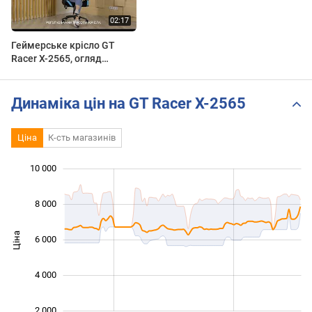
Геймерське крісло GT
Racer X-2565, огляд
функціоналу
Динаміка цін на GT Racer X-2565
Ціна
К-сть магазинів
 000
 000
 000
 000
 000
0
10 000
8 000
Ціна
6 000
10 000
4 000
2 000