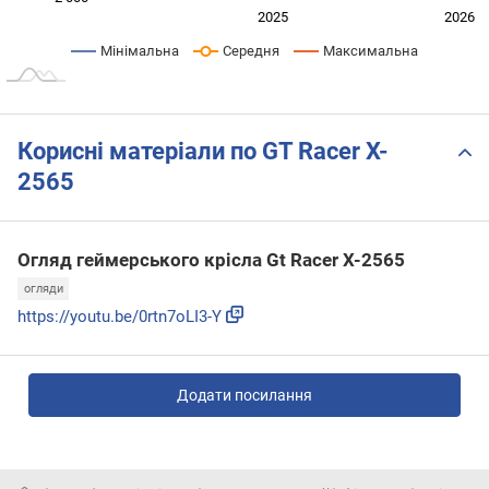
2024
2027
2025
2026
L
Мінімальна
Середня
Максимальна
Корисні матеріали по GT Racer X-
2565
Огляд геймерського крісла Gt Racer X-2565
огляди
https://youtu.be/0rtn7oLI3-Y
Додати посилання