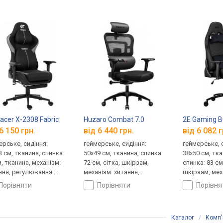
acer X-2308 Fabric
Huzaro Combat 7.0
2E Gaming Bu
6 150 грн.
від 6 440 грн.
від 6 082 г
ерське, сидіння:
геймерське, сидіння:
геймерське, 
3 см, тканина, спинка:
50x49 см, тканина, спинка:
38x50 см, тк
, тканина, механізм:
72 см, сітка, шкірзам,
спинка: 83 см
ння, регулювання:
механізм: хитання,
шкірзам, мех
лу, висоти, жорсткості
регулювання: нахилу,
регулювання:
порівняти
порівняти
порівн
висоти, жорсткості
висоти, жор
Каталог
/
Комп'