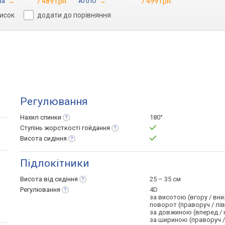
ua
→
7 489 грн.
АЛЛО
→
7 499 грн.
писок
додати до порівняння
Регулювання
Нахил
спинки
180°
Ступінь жорсткості
гойдання
Висота
сидіння
Підлокітники
Висота від
сидіння
25 – 35 см
Регулювання
4D
за висотою (вгору / вни
поворот (праворуч / лі
за довжиною (вперед / 
за шириною (праворуч /