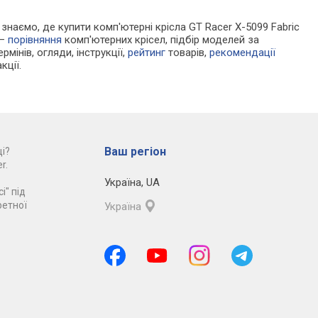
и знаємо, де купити комп'ютерні крісла GT Racer X-5099 Fabric
 —
порівняння
комп'ютерних крісел, підбір моделей за
рмінів, огляди, інструкції,
рейтинг
товарів,
рекомендації
кції.
Ваш регіон
і?
r.
Україна
,
UA
і" під
ретної
Україна