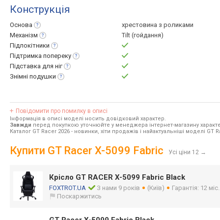
Конструкція
Основа
хрестовина з роликами
Механізм
Tilt (гойдання)
Підлокітники
Підтримка
попереку
Підставка для
ніг
Знімні
подушки
Повідомити про помилку в описі
Інформація в описі моделі носить довідковий характер.
Завжди
перед покупкою уточнюйте у менеджера інтернет-магазину характе
Каталог GT Racer 2026
- новинки, хіти продажів і найактуальніші моделі GT R
Купити GT Racer X-5099 Fabric
Усі ціни 12
→
Крісло GT RACER X-5099 Fabric Black
FOXTROT.UA
З нами 9 років
(Київ)
Гарантія: 12 міс
Поскаржитись