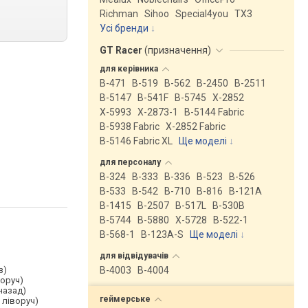
Richman
Sihoo
Special4you
ТX3
Усі бренди
GT Racer
(
призначення
)
для
керівника
B-471
B-519
B-562
B-2450
B-2511
B-5147
B-541F
B-5745
X-2852
X-5993
X-2873-1
B-5144 Fabric
B-5938 Fabric
X-2852 Fabric
B-5146 Fabric XL
Ще моделі
↓
для
персоналу
B-324
B-333
B-336
B-523
B-526
B-533
B-542
B-710
B-816
B-121A
B-1415
B-2507
B-517L
B-530B
B-5744
B-5880
X-5728
B-522-1
B-568-1
B-123A-S
Ще моделі
↓
для
відвідувачів
з)
B-4003
B-4004
воруч)
назад)
геймерське
 ліворуч)