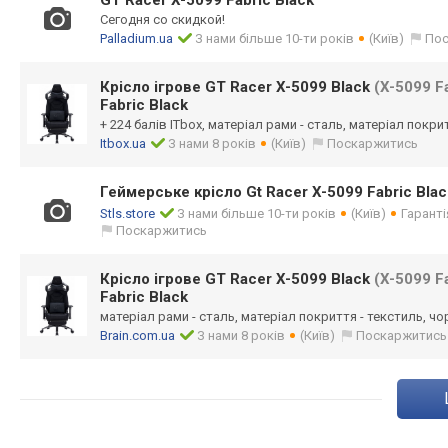
GT Racer X-5099 Fabric Black
Сегодня со скидкой!
Palladium.ua
З нами більше 10-ти років
(Київ)
Пос
Крісло ігрове GT Racer X-5099 Black
(X-5099 Fa
Fabric Black
+ 224 балів ITbox, матеріал рами - сталь, матеріал покри
Itbox.ua
З нами 8 років
(Київ)
Поскаржитись
Геймерське крісло Gt Racer X-5099 Fabric Blac
Stls.store
З нами більше 10-ти років
(Київ)
Гаранті
Поскаржитись
Крісло ігрове GT Racer X-5099 Black
(X-5099 Fa
Fabric Black
матеріал рами - сталь, матеріал покриття - текстиль, чо
Brain.com.ua
З нами 8 років
(Київ)
Поскаржитись