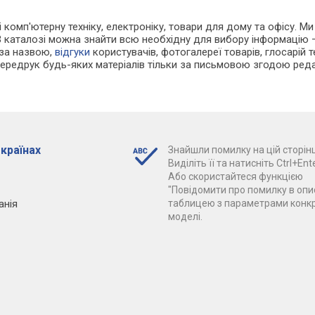
і комп'ютерну техніку, електроніку, товари для дому та офісу. М
В каталозі можна знайти всю необхідну для вибору інформацію
 за назвою,
відгуки
користувачів, фотогалереї товарів, глосарій те
Передрук будь-яких матеріалів тільки за письмовою згодою реда
 країнах
Знайшли помилку на цій сторінц
Виділіть її та натисніть Ctrl+Ente
Або скористайтеся функцією
"Повідомити про помилку в опис
анія
таблицею з параметрами конк
моделі.