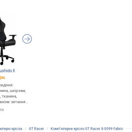
shido II
Huzaro Combat 6.2 RGB
Huzaro Force 7.6
рн.
від 6 821 грн.
від 7 480 грн.
сидіння:
геймерське, сидіння:
геймерське, сидіння:
анина, шкірзам,
48x70 см, тканина, спинка:
40x57 см, тканина, сп
, тканина,
86 см, сітка, механізм:
83 см, тканина, механ
анізм: хитання,
хитання, регулювання:
хитання, регулюванн
 нахилу,
нахилу, висоти, жорсткості
нахилу, висоти, жорс
яти
порівняти
порівняти
сткості
ютерні крісла
/
GT Racer
/
Комп'ютерне крісло GT Racer X-5099 Fabric