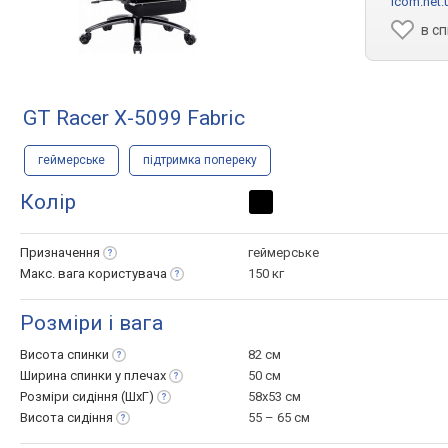
icom.net.
в с
GT Racer X-5099 Fabric
геймерське
підтримка попереку
Колір
Призначення
геймерське
Макс. вага
користувача
150 кг
Розміри і вага
Висота
спинки
82 см
Ширина спинки у
плечах
50 см
Розміри сидіння
(ШхГ)
58x53 см
Висота
сидіння
55 – 65 см