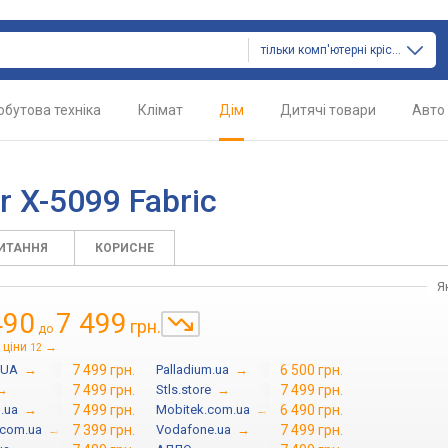
тільки комп'ютерні крісла
обутова техніка
Клімат
Дім
Дитячі товари
Авто
 X-5099 Fabric
ПИТАННЯ
КОРИСНЕ
Я
490
7 499
грн.
до
 ціни
→
12
.UA
→
7 499 грн.
Palladium.ua
→
6 500 грн.
→
7 499 грн.
Stls.store
→
7 499 грн.
.ua
→
7 499 грн.
Mobitek.com.ua
→
6 490 грн.
.com.ua
→
7 399 грн.
Vodafone.ua
→
7 499 грн.