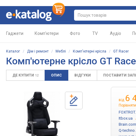
Гаджети
Комп'ютери
Фото
TV
Аудіо
П
Каталог
/
Дім і ремонт
/
Меблі
/
Комп'ютерні крісла
/
GT Racer
Комп'ютерне крісло GT Racer
ДЕ КУПИТИ
ОПИС
ВІДГУКИ
ПОСТАВИТИ ЗА
12
6 
від
Порівняти
FOXTROT
Itbox.ua
Brain.com
Q-techno