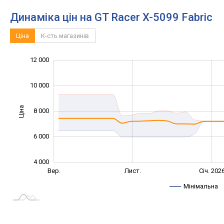
Динаміка цін на GT Racer X-5099 Fabric
Ціна
К-сть магазинів
14 000
2 000
3 000
5 000
7 000
0
12 000
10 000
Ціна
8 000
10 000
6 000
4 000
Вер.
Вер.
Лист.
Січ. 202
L
Мінімальна