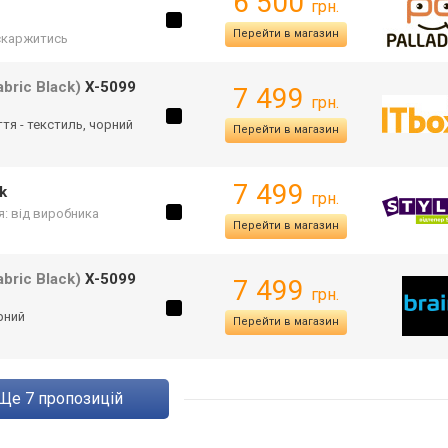
6 500
грн.
Перейти в магазин
каржитись
bric Black)
X-5099
7 499
грн.
ття - текстиль, чорний
Перейти в магазин
7 499
k
грн.
я: від виробника
Перейти в магазин
bric Black)
X-5099
7 499
грн.
рний
Перейти в магазин
ще
7
пропозицій