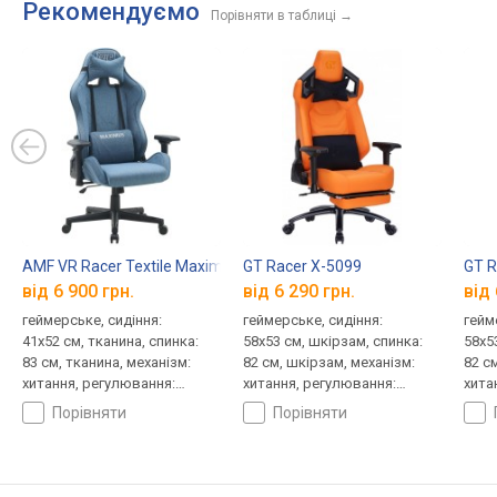
Рекомендуємо
Порівняти в таблиці
→
AMF VR Racer Textile Maximus
GT Racer X-5099
GT R
від 6 900 грн.
від 6 290 грн.
від 
геймерське, сидіння:
геймерське, сидіння:
гейм
41x52 см, тканина, спинка:
58x53 см, шкірзам, спинка:
58x5
83 см, тканина, механізм:
82 см, шкірзам, механізм:
82 см
хитання, регулювання:
хитання, регулювання:
хита
нахилу, висоти, жорсткості
нахилу, висоти, жорсткості
нахи
порівняти
порівняти