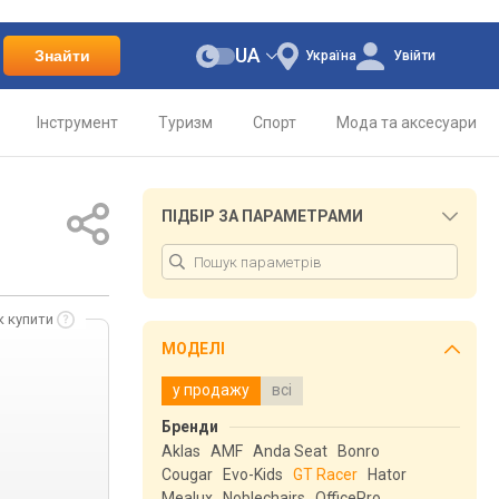
UA
Знайти
Україна
Увійти
Інструмент
Туризм
Спорт
Мода та аксесуари
ПІДБІР ЗА ПАРАМЕТРАМИ
к купити
МОДЕЛІ
у продажу
всі
Бренди
Aklas
AMF
Anda Seat
Bonro
Cougar
Evo-Kids
GT Racer
Hator
Mealux
Noblechairs
OfficePro