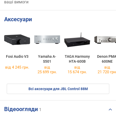
ваші вимоги
Аксесуари
Fosi Audio V3
Yamaha A-
TAGA Harmony
Denon PMA
S501
HTA-600B
600NE
від 4 245 грн.
від
від
від
25 699 грн.
15 674 грн.
21 720 грн
Всі аксесуари для JBL Control 88M
Відеоогляди
1