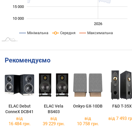
15 000
10 000
2024
2025
2028
2026
L
Мінімальна
Середня
Максимальна
Рекомендуємо
ELAC Debut
ELAC Vela
Onkyo GX-10DB
F&D T-35X
ConneX DCB41
BS403
від
від
від
від 7 493 гр
16 484 грн.
39 229 грн.
10 758 грн.