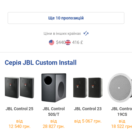
ще
10
пропозицій
Ціни в інших країнах
$440
416 £
Серія JBL Custom Install
JBL Control 25
JBL Control
JBL Control 23
JBL Contro
50S/T
19CS
від
від
від 5 067 грн.
від
12 540 грн.
28 827 грн.
18 522 грн