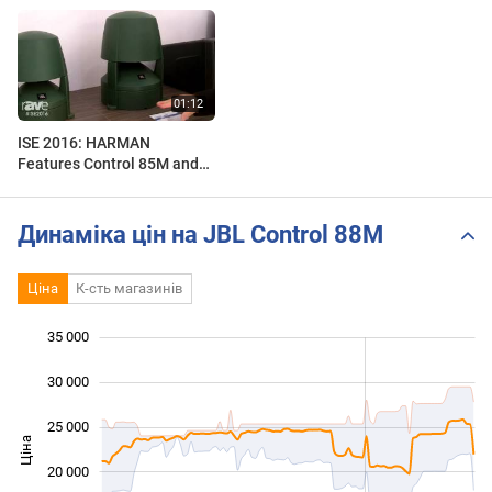
ISE 2016: HARMAN
Features Control 85M and
Control 88M from Control 80
Series Landscape Speakers
Динаміка цін на JBL Control 88M
Ціна
К-сть магазинів
35 000
 000
 000
0
30 000
25 000
Ціна
10 000
20 000