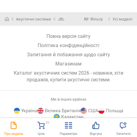
Акустичні системи
JBL
Фільтр
Усі моделі
Повна версія сайту
Політика конфіденційності
Запитання й побажання щодо сайту
Магазинам
Каталог акустичних систем 2026 - новинки, хіти
продажів,
купити акустичні системи
.
Ми в інших країнах
Україна
Велика Британія
США
Польща
Казахстан
26
E-
© E-Katalog, 2026
ВГОРУ
Про модель
Ціни
Параметри
Відгуки
Запитати