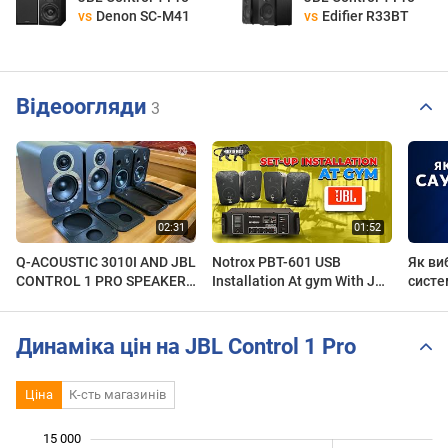
vs
Denon SC-M41
vs
Edifier R33BT
Відеоогляди
3
Q-ACOUSTIC 3010I AND JBL
Notrox PBT-601 USB
Як ви
CONTROL 1 PRO SPEAKERS
Installation At gym With JBL
систе
FOR SALE
control 1 pro Wall Speaker |
Notrox pro audio
Динаміка цін на JBL Control 1 Pro
Ціна
К-сть магазинів
 000
 000
 000
 000
 000
 000
 000
15 000