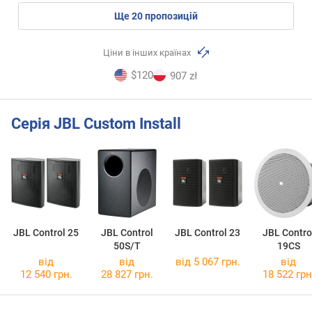
ще
20
пропозицій
Ціни в інших країнах
$120
907 zł
Серія JBL Custom Install
JBL Control 25
JBL Control
JBL Control 23
JBL Contro
50S/T
19CS
від
від
від 5 067 грн.
від
12 540 грн.
28 827 грн.
18 522 грн