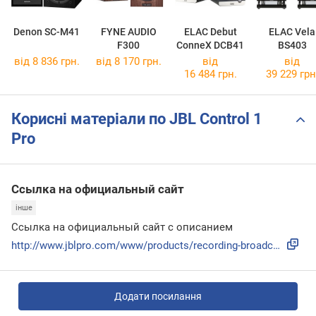
Denon SC-M41
FYNE AUDIO
ELAC Debut
ELAC Vela
F300
ConneX DCB41
BS403
від 8 836 грн.
від 8 170 грн.
від
від
16 484 грн.
39 229 грн
Корисні матеріали по JBL Control 1
Pro
Ссылка на официальный сайт
інше
Ссылка на официальный сайт с описанием
http://www.jblpro.com/www/products/recording-broadcast/cont...
Додати посилання