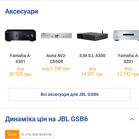
Аксесуари
Yamaha A-
Auna AV2-
S.M.S.L A300
Yamaha A
S301
CD508
S201
від
від 5 200 грн.
від
від
20 925 грн.
14 201 грн.
12 142 грн
Всі аксесуари для JBL GSB6
Динаміка цін на JBL GSB6
Ціна
К-сть магазинів