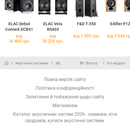
ELAC Debut
ELAC Vela
F&D T-35X
Edifier P1
ConneX DCB41
BS403
від
від
від 7 425 грн.
від 3 644 гр
16 484 грн.
39 229 грн.
Акустичні системи
JBL
Фільтр
Усі моделі
Повна версія сайту
Політика конфіденційності
Запитання й побажання щодо сайту
Магазинам
Каталог акустичних систем 2026 - новинки, хіти
продажів,
купити акустичні системи
.