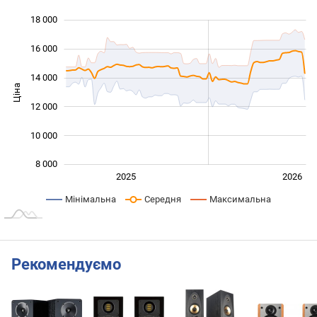
18 000
 000
 000
 000
16 000
14 000
Ціна
10 000
12 000
10 000
8 000
Січ. 2025
Лип.
2027
2025
2026
L
Мінімальна
Середня
Максимальна
Рекомендуємо