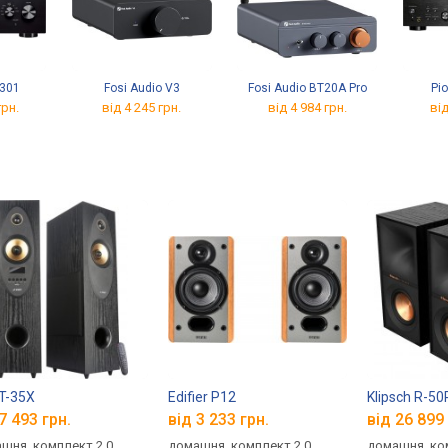
301
Fosi Audio V3
Fosi Audio BT20A Pro
Pi
грн.
від 4 245 грн.
від 4 984 грн.
від
T-35X
Edifier P12
Klipsch R-5
7 493 грн.
від 3 233 грн.
від 26 899 
шня, комплект 2.0,
домашня, комплект 2.0,
домашня, ком