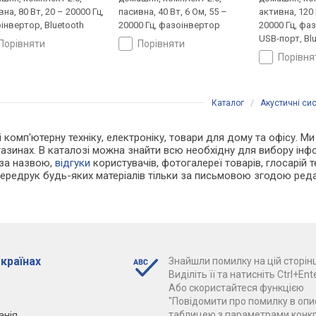
на, 80 Вт, 20 – 20000 Гц,
пасивна, 40 Вт, 6 Ом, 55 –
активна, 120 
інвертор, Bluetooth
20000 Гц, фазоінвертор
20000 Гц, фа
USB-порт, Bl
порівняти
порівняти
порівн
Каталог
/
Акустичні си
 і комп'ютерну техніку, електроніку, товари для дому та офісу. М
азинах. В каталозі можна знайти всю необхідну для вибору ін
 за назвою,
відгуки
користувачів, фотогалереї товарів, глосарій те
Передрук будь-яких матеріалів тільки за письмовою згодою реда
 країнах
Знайшли помилку на цій сторінц
Виділіть її та натисніть Ctrl+Ente
Або скористайтеся функцією
"Повідомити про помилку в опис
анія
таблицею з параметрами конк