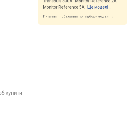
Transpuls 800A
Monitor Reference 2A
Monitor Reference 5A
Ще моделі
↓
Питання і побажання по підбору моделі →
об купити