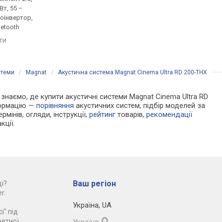
Вт, 55 –
активна, 600 Вт, 28 –
пасивна, 130 Вт, 8 Ом,
зоінвертор,
25000 Гц, фазоінвертор,
40000 Гц, фазоінверт
uetooth
USB-порт, Bluetooth, aptX
порівняти
яти
порівняти
стеми
/
Magnat
/
Акустична система Magnat Cinema Ultra RD 200-THX
и знаємо, де купити акустичні системи Magnat Cinema Ultra RD
формацію —
порівняння
акустичних систем, підбір моделей за
рмінів, огляди, інструкції,
рейтинг
товарів,
рекомендації
кції.
Ваш регіон
і?
r.
Україна
,
UA
і" під
ретної
Україна