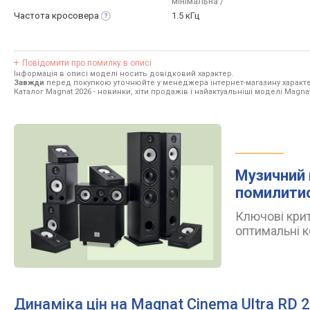
мінімальна /
Частота
кросовера
1.5 кГц
Повідомити про помилку в описі
Інформація в описі моделі носить довідковий характер.
Завжди
перед покупкою уточнюйте у менеджера інтернет-магазину характе
Каталог Magnat 2026
- новинки, хіти продажів і найактуальніші моделі Magnat
Музичний 
помилити
Ключові крит
оптимальні к
Динаміка цін на Magnat Cinema Ultra RD