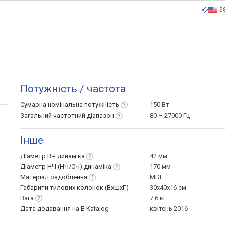
$
Потужність / частота
Сумарна номінальна
потужність
150 Вт
Загальний частотний
діапазон
80 – 27000 Гц
Інше
Діаметр ВЧ
динаміка
42 мм
Діаметр НЧ (НЧ/СЧ)
динаміка
170 мм
Матеріал
оздоблення
MDF
Габарити тилових колонок (ВхШхГ)
30х40х16 см
Вага
7.6 кг
Дата додавання на E-Katalog
квітень 2016