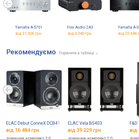
Yamaha A-S701
Fosi Audio ZA3
Yamaha A-S
від 31 306 грн.
від 6 040 грн.
від 20 646 
Рекомендуємо
Порівняти в таблиці
→
ELAC Debut ConneX DCB41
ELAC Vela BS403
F&D 
від 16 484 грн.
від 39 229 грн.
від 
домашня, комплект 2.0,
домашня, комплект 2.0,
дома