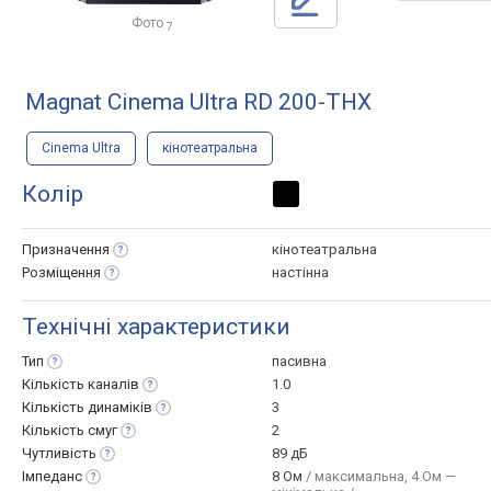
Фото
7
Magnat Cinema Ultra RD 200-THX
Cinema Ultra
кінотеатральна
Колір
Призначення
кінотеатральна
Розміщення
настінна
Технічні характеристики
Тип
пасивна
Кількість
каналів
1.0
Кількість
динаміків
3
Кількість
смуг
2
Чутливість
89 дБ
Імпеданс
8 Ом
/ максимальна, 4 Ом —