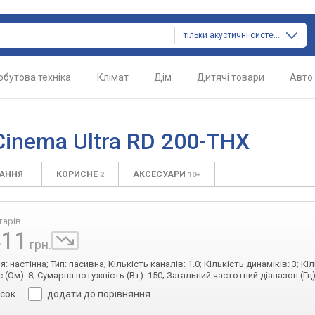
тільки акустичні системи
обутова техніка
Клімат
Дім
Дитячі товари
Авто
inema Ultra RD 200-THX
ТАННЯ
КОРИСНЕ
АКСЕСУАРИ
2
10+
тарів
411
грн.
: настінна; Тип: пасивна; Кількість каналів: 1.0; Кількість динаміків: 3; Кіл
с (Ом): 8; Сумарна потужність (Вт): 150; Загальний частотний діапазон (Гц)
исок
додати до порівняння