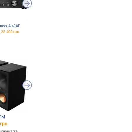
oneer A-40AE
Denon PMA-900HNE
Magnat MA 900
 22 400 грн.
від 33 749 грн.
від 57 734 грн.
0PM
JBL 4329P
HECO Victa Prime 2
грн.
від 111 499 грн.
від 9 300 грн.
плект 2.0,
моніторна, комплект 2.0,
домашня, комплект 2