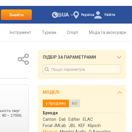
UA
Знайти
Україна
Увійти
Інструмент
Туризм
Спорт
Мода та аксесуари
ПІДБІР ЗА ПАРАМЕТРАМИ
МОДЕЛІ
у продажу
всі
ькість смуг:
Бренди
: 80 – 27000;
Canton
Dali
Edifier
ELAC
Focal JMLab
JBL
KEF
Klipsch
Magnat
Monitor Audio
Q Acoustics