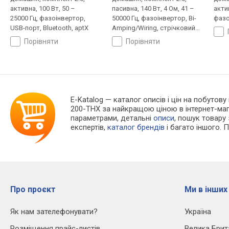
активна, 100 Вт, 50 –
пасивна, 140 Вт, 4 Ом, 41 –
актив
25000 Гц, фазоінвертор,
50000 Гц, фазоінвертор, Bi-
фазо
USB-порт, Bluetooth, aptX
Amping/Wiring, стрічковий
випромінювач
порівняти
порівняти
E-Katalog
— каталог описів і цін на побутову
200-THX за найкращою ціною в інтернет-маг
параметрами, детальні
описи
, пошук товару
експертів,
каталог брендів
і багато іншого. 
Про проєкт
Ми в інших
Як нам зателефонувати?
Україна
Розміщення прайс-листів
Велика Брит