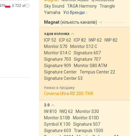
879
3 722 zł
Sky Sound
TAGA Harmony
Triangle
Yamaha
Усі бренди
Magnat
(
кількість каналів
)
одна
колонка
ICP 52
ICP 62
ICP 82
IWP 62
IWP 82
Monitor S70
Monitor S12 C
Monitor S14 C
Signature 607
Signature 703
Signature 707
Signature 909
Monitor S80 ATM
Signature Center
Tempus Center 22
Signature Center 53
Немає в продажу
Cinema Ultra RD 200-THX
2.0
IW 810
IWQ 62
Monitor S30
Monitor S10B
Monitor S10D
Symbol X 130
Signature 507
Signature 603
Transpuls 1500