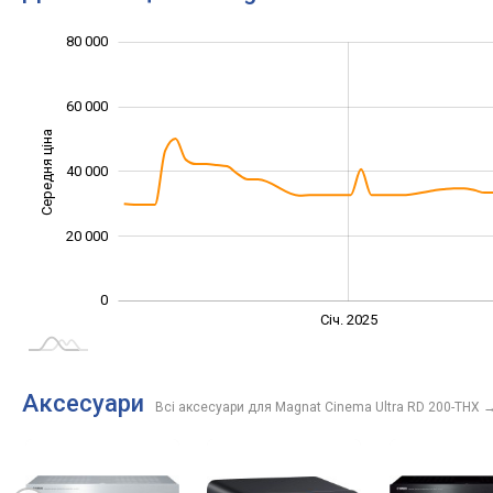
100 000
-20 000
-10 000
-40 000
10 000
30 000
80 000
60 000
Середня ціна
40 000
10 000
20 000
0
Жовт.
Жовт.
Лип.
Квіт.
Квіт.
Лип.
Січ. 2025
L
Аксесуари
Всі аксесуари для Magnat Cinema Ultra RD 200-THX