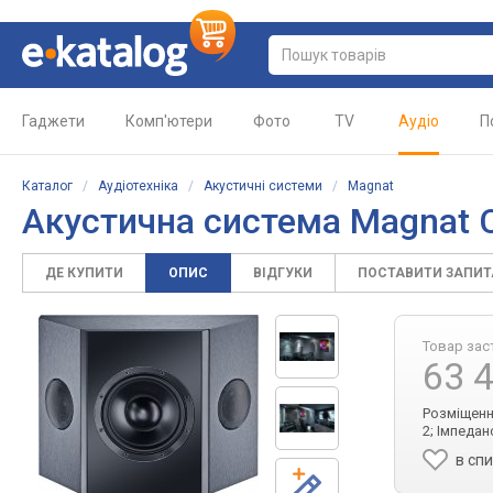
Гаджети
Комп'ютери
Фото
TV
Аудіо
П
Каталог
/
Аудіотехніка
/
Акустичні системи
/
Magnat
Акустична система
Magnat C
ДЕ КУПИТИ
ОПИС
ВІДГУКИ
ПОСТАВИТИ ЗАПИ
Товар зас
63 
Розміщення
2; Імпедан
в сп