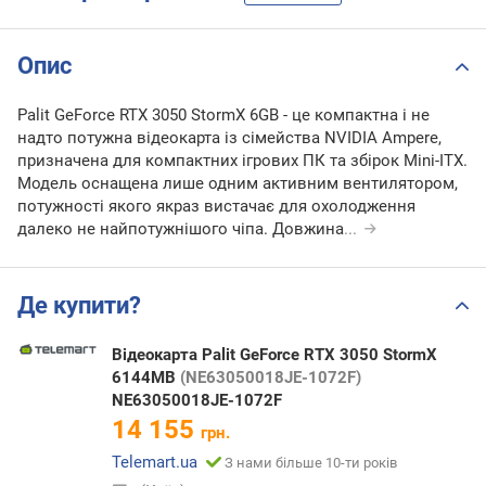
Опис
Palit GeForce RTX 3050 StormX 6GB - це компактна і не
надто потужна відеокарта із сімейства NVIDIA Ampere,
призначена для компактних ігрових ПК та збірок Mini-ITX.
Модель оснащена лише одним активним вентилятором,
потужності якого якраз вистачає для охолодження
далеко не найпотужнішого чіпа. Довжина
...
Де купити?
Відеокарта Palit GeForce RTX 3050 StormX
6144MB
(NE63050018JE-1072F)
NE63050018JE-1072F
14 155
грн.
Telemart.ua
З нами більше 10-ти років