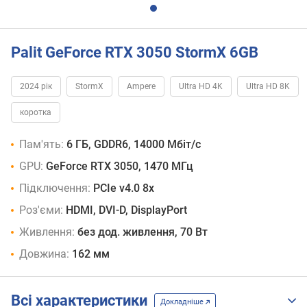
Palit GeForce RTX 3050 StormX 6GB
2024 рік
StormX
Ampere
Ultra HD 4K
Ultra HD 8K
коротка
Пам'ять:
6 ГБ, GDDR6, 14000 Мбіт/с
GPU:
GeForce RTX 3050, 1470 МГц
Підключення:
PCIe v4.0 8x
Роз'єми:
HDMI, DVI-D, DisplayPort
Живлення:
без дод. живлення, 70 Вт
Довжина:
162 мм
Всі характеристики
Докладніше