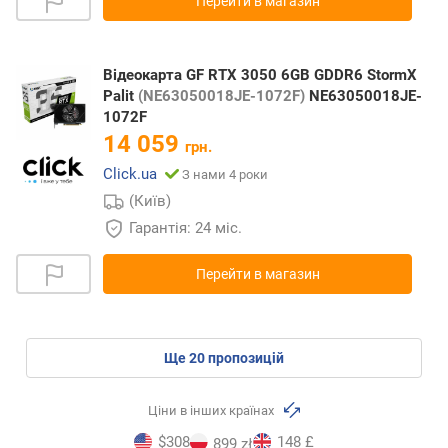
Перейти в магазин
Відеокарта GF RTX 3050 6GB GDDR6 StormX
Palit
(NE63050018JE-1072F)
NE63050018JE-
1072F
14 059
грн.
Click.ua
З нами 4 роки
(Київ)
Гарантія: 24 міс.
Перейти в магазин
ще
20
пропозицій
Ціни в інших країнах
$308
148 £
899 zł