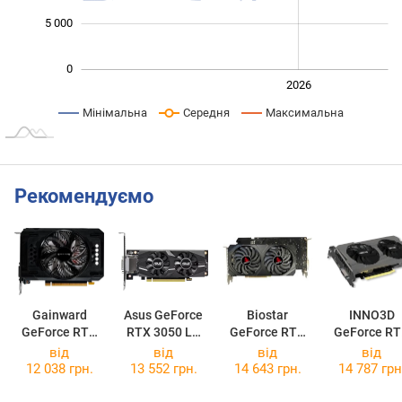
5 000
0
2024
2025
2028
2026
L
Мінімальна
Середня
Максимальна
Рекомендуємо
Gainward
Asus GeForce
Biostar
INNO3D
GeForce RTX
RTX 3050 LP
GeForce RTX
GeForce R
3050 Pegasus
BRK OC 6GB
3050
3050 6GB T
від
від
від
від
6GB
VN3516RF68-
X2 V2
12 038 грн.
13 552 грн.
14 643 грн.
14 787 грн
6GB