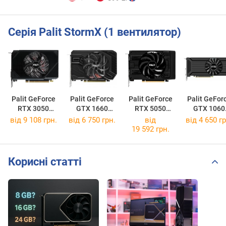
Серія Palit StormX (1 вентилятор)
Palit GeForce
Palit GeForce
Palit GeForce
Palit GeFor
RTX 3050
GTX 1660
RTX 5050
GTX 1060
StormX 6GB
StormX
StormX
StormX 3G
від 9 108 грн.
від 6 750 грн.
від
від 4 650 гр
19 592 грн.
Корисні статті