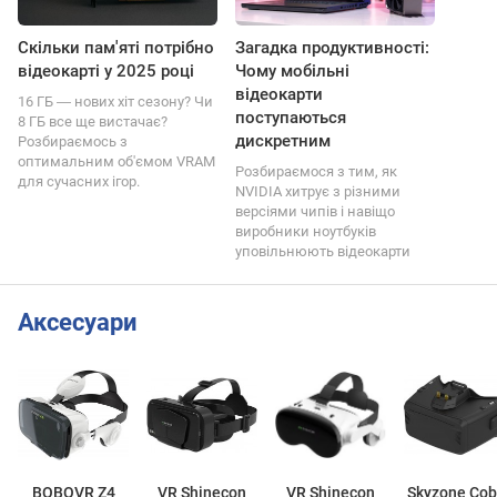
Скільки пам'яті потрібно
Загадка продуктивності:
відеокарті у 2025 році
Чому мобільні
відеокарти
16 ГБ ― нових хіт сезону? Чи
поступаються
8 ГБ все ще вистачає?
дискретним
Розбираємось з
оптимальним об'ємом VRAM
Розбираємося з тим, як
для сучасних ігор.
NVIDIA хитрує з різними
версіями чипів і навіщо
виробники ноутбуків
уповільнюють відеокарти
Аксесуари
BOBOVR Z4
VR Shinecon
VR Shinecon
Skyzone Cob