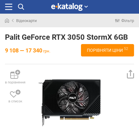
Відеокарти
Фільтр
Шукали
раніше
Palit GeForce RTX 3050 StormX 6GB
52
9 108 — 17 340
ПОРІВНЯТИ ЦІНИ
грн.
в порівняння
в список