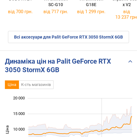
SC-G10
G18E
x V2
від 700 грн.
від 717 грн.
від 1 299 грн.
від
13 237 грн
Всі аксесуари для Palit GeForce RTX 3050 StormX 6GB
Динаміка цін на Palit GeForce RTX
3050 StormX 6GB
Ціна
К-сть магазинів
20 000
 000
 000
 000
15 000
Ціна
10 000
10 000