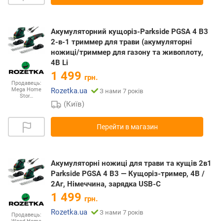
Акумуляторний кущоріз-Parkside PGSA 4 B3
2-в-1 триммер для трави (акумуляторні
ножиці/триммер для газону та живоплоту,
4В Li
1 499
грн.
Продавець:
Rozetka.ua
Mega Home
З нами 7 років
Stor…
(Київ)
Перейти в магазин
Акумуляторні ножиці для трави та кущів 2в1
Parkside PGSA 4 B3 — Кущоріз-тример, 4В /
2Аг, Німеччина, зарядка USB-C
1 499
грн.
Rozetka.ua
З нами 7 років
Продавець: