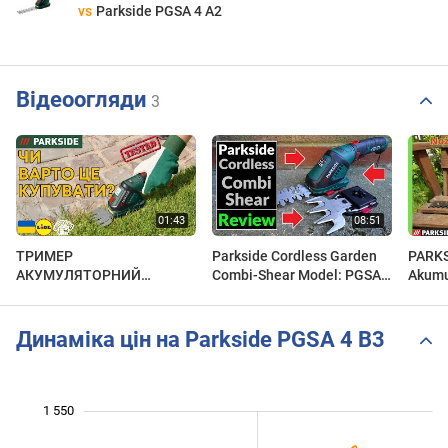
vs
Parkside PGSA 4 A2
Відеоогляди
3
ТРИМЕР
Parkside Cordless Garden
PARKS
АКУМУЛЯТОРНИЙ
Combi-Shear Model: PGSA 4
Akumu
КУЩОРІЗ ДЛЯ ТРАВИ
B3 from Lidl (Tool Review)
trawy 
Parkside PGSA 4 B3
krzew
УКРАЇНСЬКА UKRAINIAN
Динаміка цін на Parkside PGSA 4 B3
LIDL
1 550
 250
 300
 600