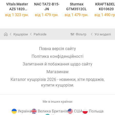
Vitals Master
NAC TA72-B15-
Sturmax
KRAFT&DE
AZS 1820
JN
GTM3512CL
KD10620
SmartLine Plus
від 1 323 грн.
від 1 479 грн.
від 1 479 грн.
від 1 490 гр
Кущорізи
Parkside
Фільтр
Усі моделі
Повна версія сайту
Політика конфіденційності
Запитання й побажання щодо сайту
Магазинам
Каталог кущорізів 2026 - новинки, хіти продажів,
купити кущорізи
.
Ми в інших країнах
Україна
Велика Британія
США
Польща