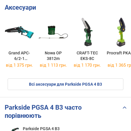
Аксесуари
Grand APC-
Nowa OP
CRAFT-TEC
Procraft PK
6/2-1
3812m
EKS-8C
Professional
від 1 375 грн.
від 1 113 грн.
від 1 170 грн.
від 1 365 гр
Всі аксесуари для Parkside PGSA 4 B3
Parkside PGSA 4 B3 часто
порівнюють
Parkside PGSA 4 B3