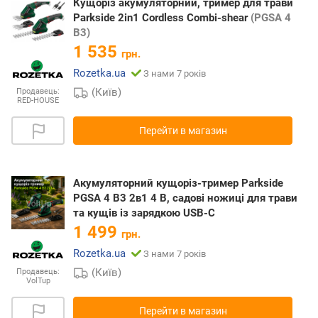
Кущоріз акумуляторний, тример для трави
Parkside 2in1 Cordless Combi-shear
(PGSA 4
B3)
1 535
грн.
Rozetka.ua
З нами 7 років
(Київ)
Продавець:
RED-HOUSE
Перейти в магазин
Акумуляторний кущоріз-тример Parkside
PGSA 4 B3 2в1 4 В, садові ножиці для трави
та кущів із зарядкою USB-C
1 499
грн.
Rozetka.ua
З нами 7 років
(Київ)
Продавець:
VolTup
Перейти в магазин