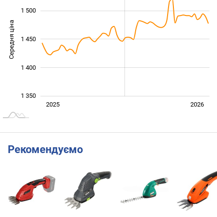
1 500
Середня ціна
1 450
1 350
1 400
1 350
Січ. 2025
Лип.
2027
2025
2026
L
Рекомендуємо