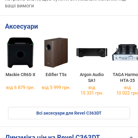
ваші вимоги
Аксесуари
Mackie CR6S-X
Edifier T5s
Argon Audio
TAGA Harmo
SA1
HTA-25
від 6 879 грн.
від 5 999 грн.
від
від
15 331 грн.
10 022 грн
Всі аксесуари для Revel C363DT
Динаміка цін на Revel C363DT