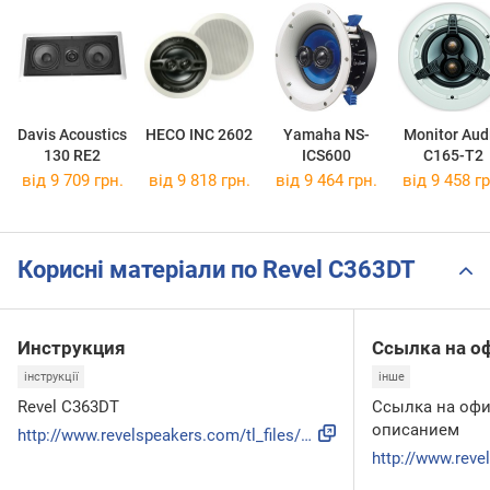
Davis Acoustics
HECO INC 2602
Yamaha NS-
Monitor Aud
130 RE2
ICS600
C165-T2
від 9 709 грн.
від 9 818 грн.
від 9 464 грн.
від 9 458 гр
Корисні матеріали по Revel C363DT
Инструкция
Ссылка на о
інструкції
інше
Revel C363DT
Ссылка на офи
описанием
http://www.revelspeakers.com/tl_files/catalog//LuxuryCars/R...