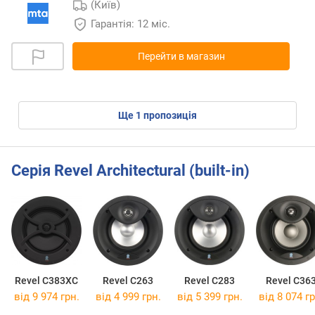
(Київ)
Гарантія: 12 міс.
Перейти в магазин
ще
1
пропозиція
Серія Revel Architectural (built-in)
Revel C383XC
Revel C263
Revel C283
Revel C36
від 9 974 грн.
від 4 999 грн.
від 5 399 грн.
від 8 074 гр