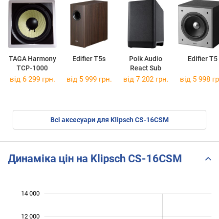
TAGA Harmony
Edifier T5s
Polk Audio
Edifier T5
TCP-1000
React Sub
від 6 299 грн.
від 5 999 грн.
від 7 202 грн.
від 5 998 гр
Всі аксесуари для Klipsch CS-16CSM
Динаміка цін на Klipsch CS-16CSM
14 000
 000
 000
0
12 000