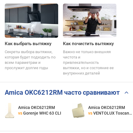
Как выбрать вытяжку
Как почистить вытяжку
Секреты выбора вытяжки,
Важно не только внешняя
которая будет подходить по
чистота и
всем параметрам и
привлекательность
прослужит долгие годы
вытяжки, но и состояние ее
внутренних деталей
Amica OKC6212RM часто сравнивают
Amica OKC6212RM
Amica OKC6212RM
vs
Gorenje WHC 63 CLI
vs
VENTOLUX Toscana 60 IV 1000 TRC SD