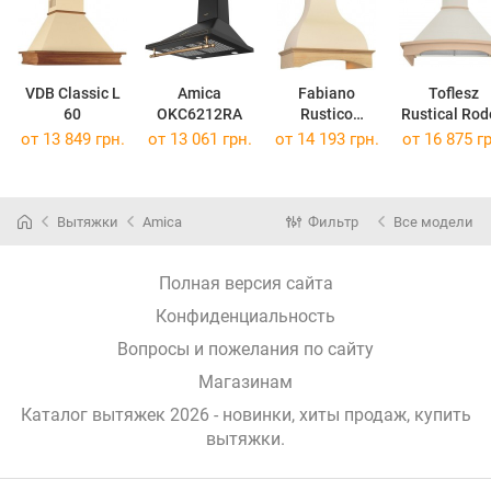
VDB Classic L
Amica
Fabiano
Toflesz
60
OKC6212RA
Rustico
Rustical Ro
Silence+ 60
60 500
от 13 849 грн.
от 13 061 грн.
от 14 193 грн.
от 16 875 гр
Вытяжки
Amica
Фильтр
Все модели
Полная версия сайта
Конфиденциальность
Вопросы и пожелания по сайту
Магазинам
Каталог вытяжек 2026 - новинки, хиты продаж,
купить
вытяжки
.