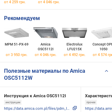
от 4 259 грн.
от 4 046 грн.
Рекомендуем
MPM 51-PX-69
Amica
Electrolux
Concept OP
OSC5112I
LFU215X
1050
от 3 950 грн.
от 4 046 грн.
от 4 492 грн.
от 4 574 гр
Полезные материалы по Amica
OSC5112W
Инструкция к Amica OSC5112I
Характерист
инструкции
прочее
https://data.amica.com.pl/files/pdm_IO/SER_0024284_ART.pdf