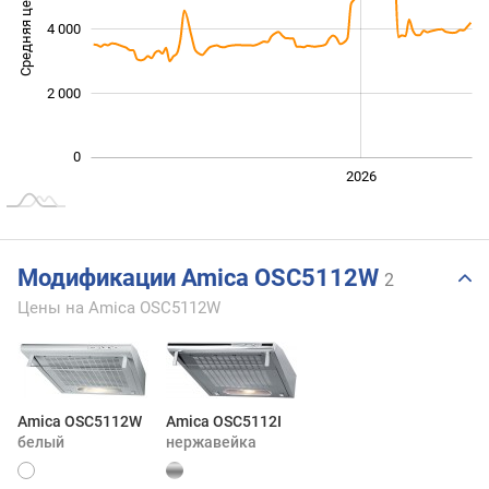
Средняя цена
4 000
1 000
2 000
0
2024
2025
2028
2026
L
Модификации Amica OSC5112W
2
Цены на Amica OSC5112W
Amica OSC5112W
Amica OSC5112I
белый
нержавейка