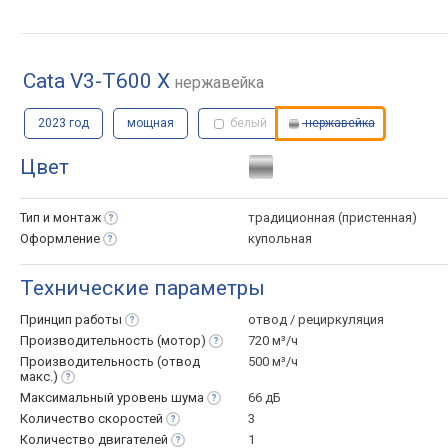
Cata V3-T600 X
нержавейка
2023 год
мощная
белый
нержавейка
Цвет
Тип и
монтаж
традиционная (пристенная)
Оформление
купольная
Технические параметры
Принцип
работы
отвод / рециркуляция
Производительность
(мотор)
720 м³/ч
Производительность (отвод
500 м³/ч
макс.)
Максимальный уровень
шума
66 дБ
Количество
скоростей
3
Количество
двигателей
1