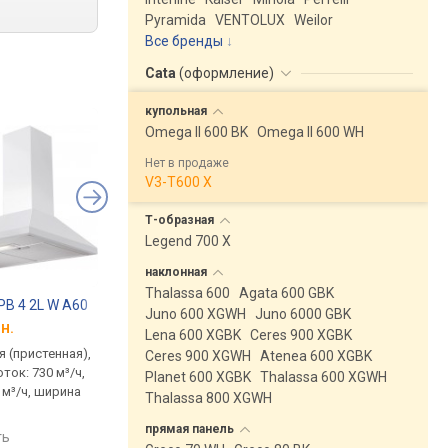
Pyramida
VENTOLUX
Weilor
Все бренды
Cata
(
оформление
)
купольная
Omega II 600 BK
Omega II 600 WH
Нет в продаже
V3-T600 X
Т-образная
Legend 700 X
наклонная
Thalassa 600
Agata 600 GBK
 PB 4 2L W A60
Perfelli K 6402 WH 850 LED
ELEYUS Wella 650 L
Juno 600 XGWH
Juno 6000 GBK
н.
от 3 016 грн.
от 4 393 грн.
Lena 600 XGBK
Ceres 900 XGBK
 (пристенная),
традиционная (пристенная),
традиционная (прист
Ceres 900 XGWH
Atenea 600 XGBK
ток: 730 м³/ч,
купольная, поток: 850 м³/ч,
купольная, поток: 650
Planet 600 XGBK
Thalassa 600 XGWH
 м³/ч, ширина
ширина 59.7 см
ширина 60 см
Thalassa 800 XGWH
сравнить
сравнить
прямая
панель
ть