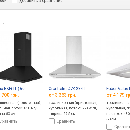
исок
добавить в сравнение
a
→
io BKF(TR) 60
Grunhelm GVK 234 I
Faber Value
 700 грн.
от 3 363 грн.
от 4 179 гр
иционная (пристенная),
традиционная (пристенная),
традиционная
льная, поток: 850 м³/ч,
купольная, поток: 650 м³/ч,
купольная, по
на 60 см
ширина 59.5 см
на отвод 430
60 см
сравнить
сравнить
сравни