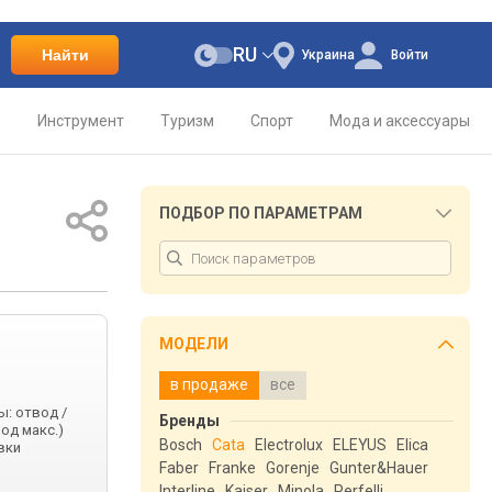
RU
Найти
Украина
Войти
о
Инструмент
Туризм
Спорт
Мода и аксессуары
ПОДБОР ПО ПАРАМЕТРАМ
МОДЕЛИ
в продаже
все
ы: отвод /
Бренды
од макс.)
Bosch
Cata
Electrolux
ELEYUS
Elica
овки
Faber
Franke
Gorenje
Gunter&Hauer
Interline
Kaiser
Minola
Perfelli