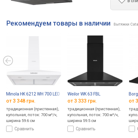
в сп
Рекомендуем товары в наличии
Вытяжки Cat
Minola HK 6212 WH 700 LED
Weilor WK 63 FBL
Borg
от 3 348 грн.
от 3 333 грн.
от 3
традиционная (пристенная),
традиционная (пристенная),
трад
купольная, поток: 700 м³/ч,
купольная, поток: 700 м³/ч,
купо
ширина 59.6 см
ширина 59.5 см
шири
сравнить
сравнить