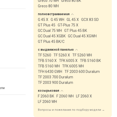
Greco 70 WH
Greco 80 BK
Greco 80 WH
полновстраиваемая
G 45 X
G 45 WH
GL 45 X
GCX 83 SD
GT Plus 45
GT-Plus 75 X
GC Dual 75 WH
GT Plus 45 BK
GC Dual 45 XGBK
GC Dual 45 XGWH
GT Plus 45 BK/C
с выдвижной
панелью
TF 5260
TF 5260 X
TF 5260 WH
TFB 5160 X
TFK 6005 X
TFB 5160 BK
TFB 5160 WH
TFK 6005 WH
TFH 6430 GWH
TF 2003 600 Duralum
TF 2003 700 Duralum
TF 2003 900 Duralum
ели
козырьковая
F 2060 BK
F 2060 WH
LF 2060 X
LF 2060 WH
Вопросы и пожелания по подбору модели →