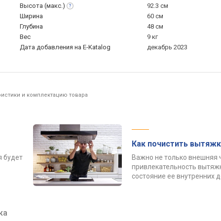
Высота
(макс.)
92.3 см
Ширина
60 см
Глубина
48 см
Вес
9 кг
Дата добавления на E-Katalog
декабрь 2023
ристики и комплектацию товара
Как почистить вытяжк
я будет
Важно не только внешняя 
привлекательность вытяжк
состояние ее внутренних 
ка