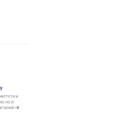
у
чистота и
и, но и
деталей