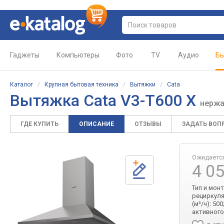
Гаджеты
Компьютеры
Фото
TV
Аудио
Бы
Каталог
/
Крупная бытовая техника
/
Вытяжки
/
Cata
Вытяжка Cata V3-T600 X
нержа
ГДЕ КУПИТЬ
ОПИСАНИЕ
ОТЗЫВЫ
ЗАДАТЬ ВОП
Ожидаетс
4 0
Тип и мон
рециркуля
(м³/ч): 50
активного