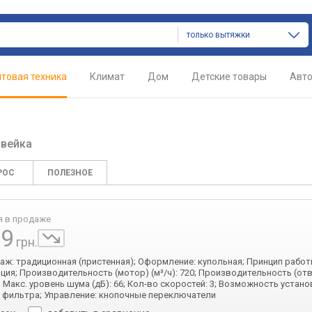
только вытяжки
товая техника
Климат
Дом
Детские товары
Авт
вейка
РОС
ПОЛЕЗНОЕ
я в продаже
59
грн.
таж: традиционная (пристенная); Оформление: купольная; Принцип работ
ция; Производительность (мотор) (м³/ч): 720; Производительность (отв
0; Макс. уровень шума (дБ): 66; Кол-во скоростей: 3; Возможность устан
 фильтра; Управление: кнопочные переключатели