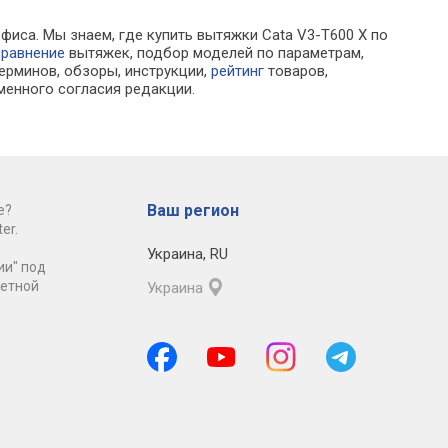
фиса. Мы знаем, где купить вытяжки Cata V3-T600 X по
сравнение
вытяжек, подбор моделей по параметрам,
ерминов, обзоры, инструкции,
рейтинг
товаров,
менного согласия редакции.
Ваш регион
е?
er.
Украина
,
RU
ии" под
ретной
Украина