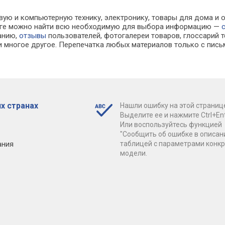
вую и компьютерную технику, электронику, товары для дома и о
алоге можно найти всю необходимую для выбора информацию —
ванию,
отзывы
пользователей, фотогалереи товаров, глоссарий т
 многое другое. Перепечатка любых материалов только с пись
х странах
Нашли ошибку на этой страниц
Выделите ее и нажмите Ctrl+Ent
Или воспользуйтесь функцией
"Сообщить об ошибке в описан
ания
таблицей с параметрами конк
модели.