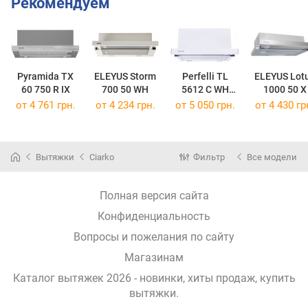
Рекомендуем
Pyramida TX
ELEYUS Storm
Perfelli TL
ELEYUS Lot
60 750 R IX
700 50 WH
5612 C WH
1000 50 X
1000 LED
от 4 761 грн.
от 4 234 грн.
от 5 050 грн.
от 4 430 гр
Вытяжки
Ciarko
Фильтр
Все модели
Полная версия сайта
Конфиденциальность
Вопросы и пожелания по сайту
Магазинам
Каталог вытяжек 2026 - новинки, хиты продаж,
купить
вытяжки
.