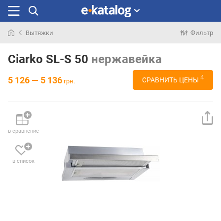
Вытяжки
Фильтр
Искали
раньше
Ciarko SL-S 50
нержавейка
4
5 126 — 5 136
СРАВНИТЬ ЦЕНЫ
грн.
в сравнение
в список