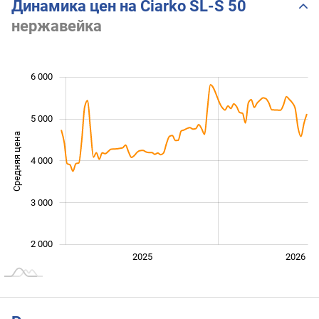
Динамика цен на Ciarko SL-S 50
нержавейка
 500
 500
 500
 000
 000
0
6 000
5 000
Средняя цена
4 000
2 500
3 000
2 000
2024
2027
2025
2026
L