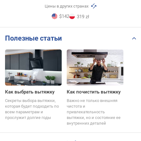
Цены в других странах
$142
319 zł
Полезные статьи
Как выбрать вытяжку
Как почистить вытяжку
Секреты выбора вытяжки,
Важно не только внешняя
которая будет подходить по
чистота и
всем параметрам и
привлекательность
прослужит долгие годы
вытяжки, но и состояние ее
внутренних деталей