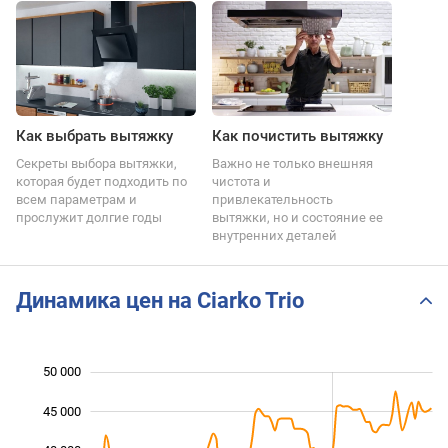
Как выбрать вытяжку
Как почистить вытяжку
Секреты выбора вытяжки,
Важно не только внешняя
которая будет подходить по
чистота и
всем параметрам и
привлекательность
прослужит долгие годы
вытяжки, но и состояние ее
внутренних деталей
Динамика цен на Ciarko Trio
50 000
 000
 000
 000
45 000