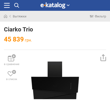
Вытяжки
Фильтр
Искали
раньше
Ciarko Trio
45 839
грн.
в сравнение
в список