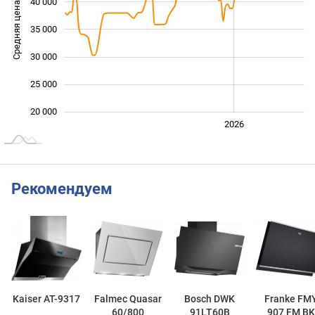
40 000
Средняя цена
35 000
20 000
30 000
25 000
20 000
2024
2025
2028
2026
L
Рекомендуем
Kaiser AT-9317
Falmec Quasar
Bosch DWK
Franke FM
60/800
91LT60B
907 FM BK