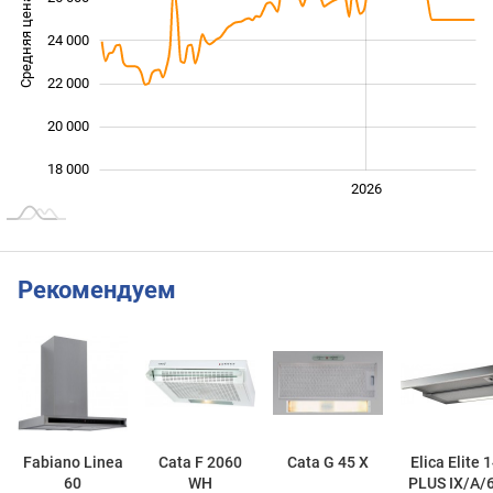
Средняя цена
24 000
18 000
22 000
20 000
18 000
2024
2025
2028
2026
L
Рекомендуем
Fabiano Linea
Cata F 2060
Cata G 45 X
Elica Elite 
60
WH
PLUS IX/A/