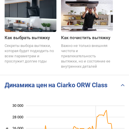
Как выбрать вытяжку
Как почистить вытяжку
Секреты выбора вытяжки,
Важно не только внешняя
которая будет подходить по
чистота и
всем параметрам и
привлекательность
прослужит долгие годы
вытяжки, но и состояние ее
внутренних деталей
Динамика цен на Ciarko ORW Class
30 000
 000
 000
 000
28 000
26 000