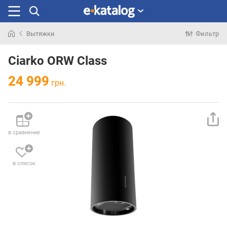
Вытяжки
Фильтр
Искали
раньше
Ciarko ORW Class
24 999
грн.
в сравнение
в список