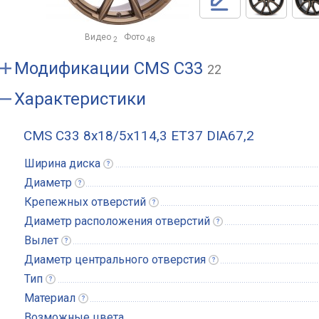
Видео
Фото
2
48
Модификации
CMS C33
22
Характеристики
CMS C33 8x18/5x114,3 ET37 DIA67,2
Ширина
диска
Диаметр
Крепежных
отверстий
Диаметр расположения
отверстий
Вылет
Диаметр центрального
отверстия
Тип
Материал
Возможные цвета