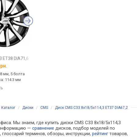
MAK Asphalt
MSW 73
3 ET38 DIA71,6
7,5x18/5x114,3 ET40 DIA60,1
8,5x18/5x114,3 ET40
грн.
от
12 441 грн.
от
11 649 грн.
38 мм, 5 болта
18 ", вылет: 40 мм, 5 болта
18 ", вылет: 40 мм, 5
а: 114.3 мм
(ов), болтовка: 114.3 мм
(ов), болтовка: 114.3
ть
сравнить
сравнить
Каталог
/
Диски
/
CMS
/
Диск CMS C33 8x18/5x114,3 ET37 DIA67,2
фиса. Мы знаем, где купить диски CMS C33 8x18/5x114,3
а информацию —
сравнение
дисков, подбор моделей по
 глоссарий терминов, обзоры, инструкции,
рейтинг
товаров,