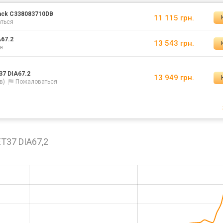
lack C338083710DB
11 115 грн.
ться
A67.2
13 543 грн.
я
37 DIA67.2
13 949 грн.
в)
Пожаловаться
ET37 DIA67,2