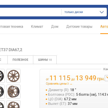
только диски
товая техника
Климат
Дом
Детские товары
Авт
ET37 DIA67,2
С
ПОЛЕЗНОЕ
ШИНЫ
10
Ка
11 115
13 949
грн.
от
до
Сравнить цены
→
3
Диаметр (R):
18 "
Болтовка (PDC):
5 болта (ов), 114.3
ЦО (DIA):
67.2 мм
Вылет (ET):
37 мм