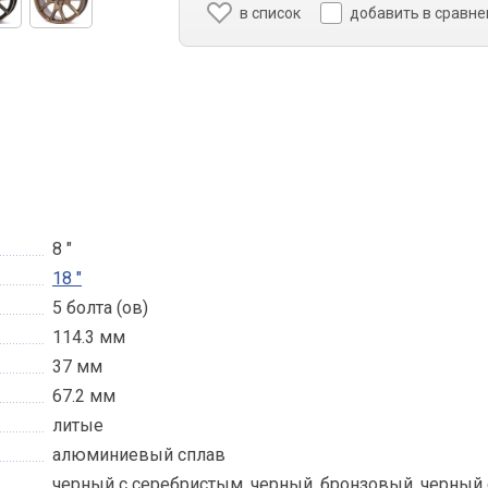
в список
добавить в сравне
8 "
18 "
5 болта (ов)
114.3 мм
37 мм
67.2 мм
литые
алюминиевый сплав
черный с серебристым, черный, бронзовый, черный 