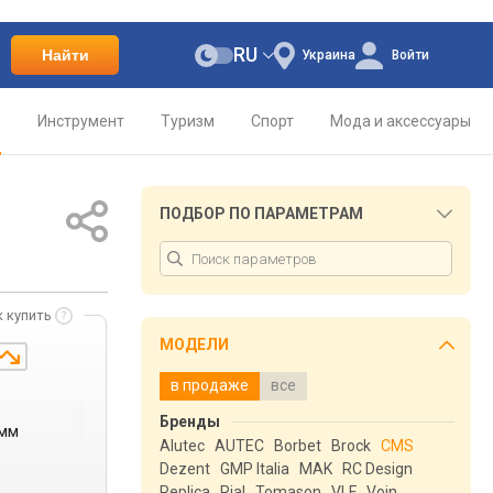
RU
Найти
Украина
Войти
о
Инструмент
Туризм
Спорт
Мода и аксессуары
ПОДБОР ПО ПАРАМЕТРАМ
к купить
МОДЕЛИ
в продаже
все
Бренды
 мм
Alutec
AUTEC
Borbet
Brock
CMS
Dezent
GMP Italia
MAK
RC Design
Replica
Rial
Tomason
VLF
Voin