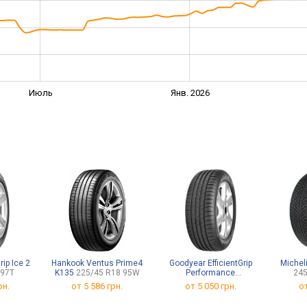
Июль
Янв. 2026
rip Ice 2
Hankook Ventus Prime4
Goodyear EfficientGrip
Micheli
 97T
K135
225/45 R18 95W
Performance
245
225/55 R18 102V Volvo
рн.
от
5 586 грн.
от
5 050 грн.
о