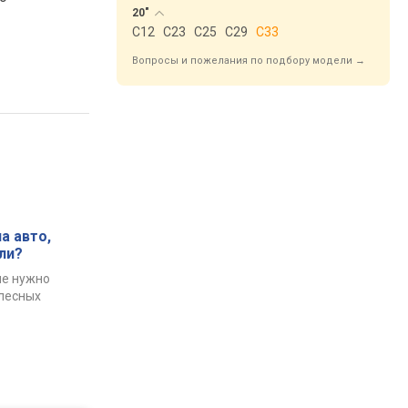
20"
C12
C23
C25
C29
C33
Вопросы и пожелания по подбору модели →
а авто,
ли?
ые нужно
олесных