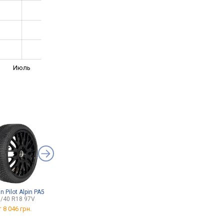
Июль
n Pilot Alpin PA5
Toyo Snowprox S954 SUV
Bridgestone Turanza 6
/40 R18 97V
235/60 R18 107V
225/55 R18 98V
т
8 046 грн.
от
5 468 грн.
от
4 916 грн.