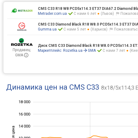
CMS C33 R18 W8 PCD5x114.3 ET37 DIA67.2 Diamond B
Metrader.com.ua
С нами 6 лет
(Львов)
Пожалова
CMS C33 Diamond Black R18 W8.0 PCD5x114.3 ET37 DI
Gumma.ua
С нами 5 лет
(Харьков)
Пожаловатьс
Диск CMS C33 Diamond Black R18 W8.0 PCD5x114.3 ET
Продавец:
Маркетплейс:
Rozetka.ua
GMA
С нами 7 лет
(Кие
GMA
Динамика цен на CMS C33
8x18/5x114,3 
18 000
20 000
2 000
4 000
16 000
14 000