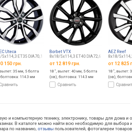
EC Uteca
Borbet VTX
AEZ Reef
/5x114,3 ET35 DIA70,1
8x18/5x114,3 ET40 DIA72,6
8x18/5x114,
0 150 грн.
от
12 819 грн.
от
12 825 
 вылет: 35 мм, 5 болта
18 ", вылет: 40 мм, 5 болта
18 ", вылет: 
, болтовка: 114.3 мм
(ов), болтовка: 114.3 мм
(ов), болтовк
сравнить
сравнить
сравни
вую и компьютерную технику, электронику, товары для дома и о
агазинах. В каталоге можно найти всю необходимую для выбор
овара по названию,
отзывы
пользователей, фотогалереи товаров,