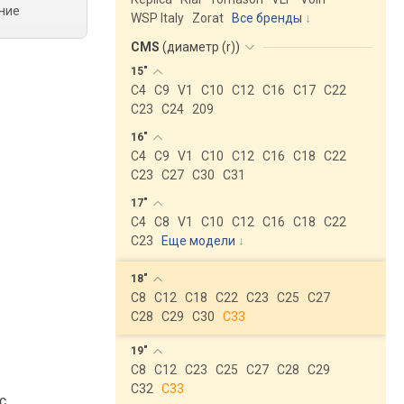
ние
WSP Italy
Zorat
Все бренды
CMS
(
диаметр (r)
)
15"
C4
C9
V1
C10
C12
C16
C17
C22
C23
C24
209
16"
C4
C9
V1
C10
C12
C16
C18
C22
C23
C27
C30
C31
17"
C4
C8
V1
C10
C12
C16
C18
C22
C23
Еще модели
↓
18"
C8
C12
C18
C22
C23
C25
C27
C28
C29
C30
C33
19"
C8
C12
C23
C25
C27
C28
C29
C32
C33
с