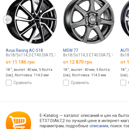
Avus Racing AC-518
MSW 77
AUT
8x18/5x114,3 ET40 DIA73,1
8x18/5x114,3 ET40 DIA73,1
8x18
от
11 186 грн.
от
12 879 грн.
от
1
18 ", вылет: 40 мм, 5 болта
18 ", вылет: 40 мм, 5 болта
18 ",
(ов), болтовка: 114.3 мм
(ов), болтовка: 114.3 мм
(ов)
сравнить
сравнить
E-Katalog
— каталог описаний и цен на быто
ET37 DIA67,2 по лучшей цене в интернет-м
параметрам, подробные
описания
, поиск т