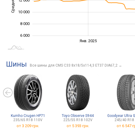
Средняя цена
12 000
10 000
10 000
8 000
6 000
Янв. 2027
Июль
Янв. 2025
L
Шины
Все шины для CMS C33 8x18/5x114,3 ET37 DIA67,2
→
Kumho Crugen HP71
Toyo Observe S944
Goodyear Ultra G
235/65 R18 110V
225/55 R18 102V
245/40 R18
от
3 209 грн.
от
5 393 грн.
от
6 547 г