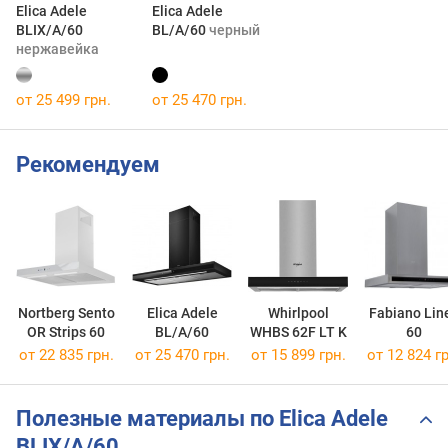
Elica Adele
Elica Adele
BLIX/A/60
BL/A/60
черный
нержавейка
от 25 499 грн.
от 25 470 грн.
Рекомендуем
Nortberg Sento
Elica Adele
Whirlpool
Fabiano Lin
OR Strips 60
BL/A/60
WHBS 62F LT K
60
от 22 835 грн.
от 25 470 грн.
от 15 899 грн.
от 12 824 гр
Полезные материалы по Elica Adele
BLIX/A/60