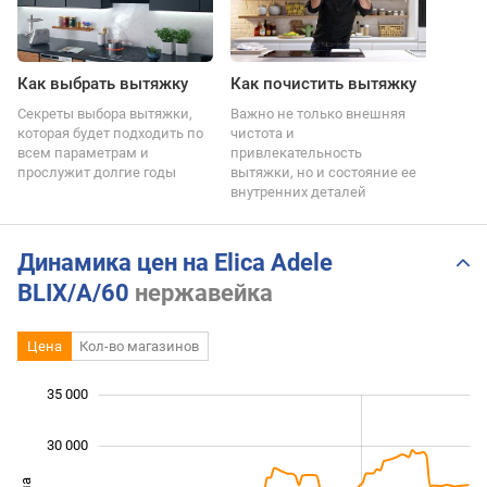
Как выбрать вытяжку
Как почистить вытяжку
Секреты выбора вытяжки,
Важно не только внешняя
которая будет подходить по
чистота и
всем параметрам и
привлекательность
прослужит долгие годы
вытяжки, но и состояние ее
внутренних деталей
Динамика цен на Elica Adele
BLIX/A/60
нержавейка
Цена
Кол-во магазинов
35 000
 000
 000
0
30 000