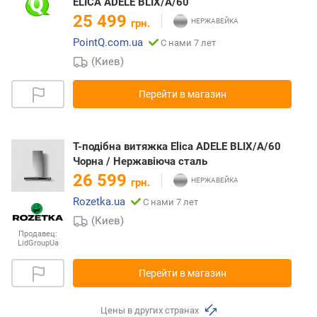
ELICA ADELE BLIX/A/60
25 499
грн.
PointQ.com.ua
С нами 7 лет
(Киев)
Перейти в магазин
Т-подібна витяжка Elica ADELE BLIX/A/60
Чорна / Нержавіюча сталь
26 599
грн.
Rozetka.ua
С нами 7 лет
(Киев)
Продавец:
LidGroupUa
Перейти в магазин
Цены в других странах