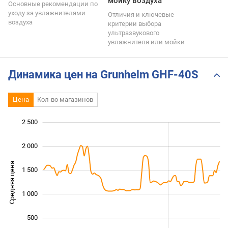
мойку воздуха
Основные рекомендации по
уходу за увлажнителями
Отличия и ключевые
воздуха
критерии выбора
ультразвукового
увлажнителя или мойки
Динамика цен на Grunhelm GHF-40S
Цена
Кол-во магазинов
2 500
 000
 000
-500
2 000
Средняя цена
1 500
1 000
1 000
500