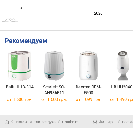
0
2024
2025
2028
2026
L
Рекомендуем
Ballu UHB-314
Scarlett SC-
Deerma DEM-
HB UH2040
AH986E11
F500
от 1 600 грн.
от 1 600 грн.
от 1 099 грн.
от 1 490 гр
Увлажнители воздуха
Grunhelm
Фильтр
Все м