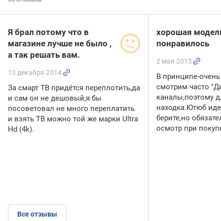
Я брал потому что в
хорошая модел
магазине лучше не было ,
понравилось
а так решать вам.
2 мая 2015
13 декабря 2014
В принципе-очен
смотрим часто "Д
За смарт ТВ придётся переплотить,да
каналы,поэтому д
и сам он не дешовый,я бы
находка.Ютюб иде
посоветовал не много переплатить
берите,но обязат
и взять ТВ можно той же марки Ultra
осмотр при покуп
Hd (4k).
Все отзывы