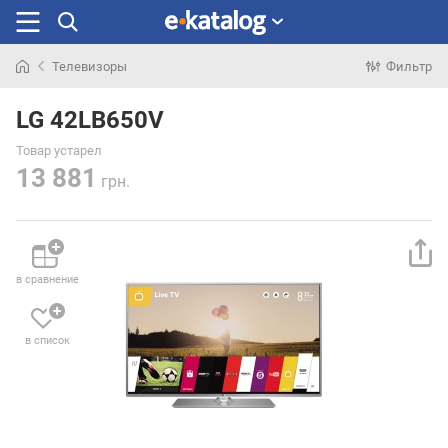
Телевизоры
Фильтр
Искали
раньше
LG 42LB650V
Товар устарел
13 881
грн.
в сравнение
в список