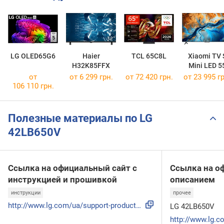
LG OLED65G6
Haier
TCL 65C8L
Xiaomi TV 
H32K85FFX
Mini LED 5
2025
от
от 6 299 грн.
от 72 420 грн.
от 23 995 гр
106 110 грн.
Полезные материалы по LG
42LB650V
Ссылка на официальный сайт с
Ссылка на о
инструкцией и прошивкой
описанием
инструкции
прочее
http://www.lg.com/ua/support-product/lg-42LB650V
LG 42LB650V