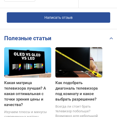
Написать отзыв
Полезные статьи
Какая матрица
Как подобрать
телевизора лучшая? А
диагональ телевизора
какая оптимальная с
под комнату и какое
точки зрения цены и
выбрать разрешение?
качества?
Всегда ли стоит брать
телевизор побольше?
Изучаем плюсы и минусы
Возможно для небольшой
современных матриц