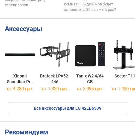
комнаты 55 дюймов будет
телевизоров
слишком, а 32 в самый раз?
Аксессуары
Xiaomi
Brateck LPA52-
Tanix W2 4/64
Sector T1
Soundbar Pro
446
GB
2.0 ch
от 4 280 грн.
от 1 320 грн.
от 2 095 грн.
от 1 420 гр
Все аксессуары для LG 42LB650V
Рекомендуем