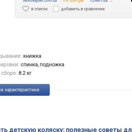
Tehnoexpert.com.ua
→
9 709 грн.
COMFY.ua
→
в список
добавить в сравнение
дывание:
книжка
лировки:
спинка, подножка
 сборе:
8.2 кг
Все характеристики
ть детскую коляску: полезные советы д