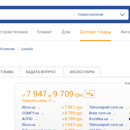
только коляски
товая техника
Климат
Дом
Детские товары
Авт
/
Коляски
/
Lionelo
ОТЗЫВЫ
ЗАДАТЬ ВОПРОС
АКСЕССУАРЫ
Ка
7 947
9 709
грн.
от
до
Сравнить цены
→
19
Itbox.ua
→
7 947 грн.
Tehnoexpert.com.ua
→
COMFY.ua
→
8 799 грн.
Brain.com.ua
→
АЛЛО
→
8 799 грн.
Rozetka.ua
→
Itbox.ua
→
7 947 грн.
Tehnoexpert.com.ua
→