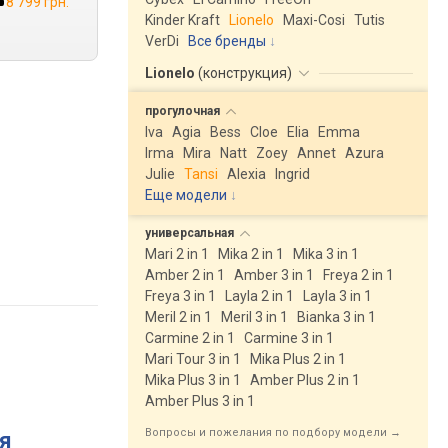
8 799 грн.
Kinder Kraft
Lionelo
Maxi-Cosi
Tutis
VerDi
Все бренды
Lionelo
(
конструкция
)
прогулочная
Iva
Agia
Bess
Cloe
Elia
Emma
Irma
Mira
Natt
Zoey
Annet
Azura
Julie
Tansi
Alexia
Ingrid
Еще модели
↓
универсальная
Mari 2 in 1
Mika 2 in 1
Mika 3 in 1
Amber 2 in 1
Amber 3 in 1
Freya 2 in 1
Freya 3 in 1
Layla 2 in 1
Layla 3 in 1
Meril 2 in 1
Meril 3 in 1
Bianka 3 in 1
Carmine 2 in 1
Carmine 3 in 1
Mari Tour 3 in 1
Mika Plus 2 in 1
Mika Plus 3 in 1
Amber Plus 2 in 1
Amber Plus 3 in 1
Вопросы и пожелания по подбору модели →
ля