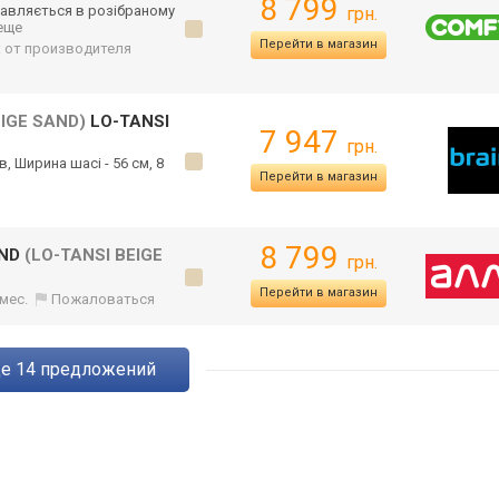
8 799
тав
ляється в розібраному
грн.
 еще
Перейти в магазин
: от производителя
EIGE SAND)
LO-TANSI
7 947
грн.
в, Ширина шасі - 56 см, 8
Перейти в магазин
8 799
AND
(LO-TANSI BEIGE
грн.
Перейти в магазин
 мес.
Пожаловаться
ще
14
предложений