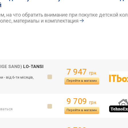
й
, на что обратить внимание при покупке детской кол
колес, материалы и комплектация
EIGE SAND)
LO-TANSI
7 947
грн.
и - від 6-ти місяців,
Перейти в магазин
9 709
грн.
ваться
Перейти в магазин