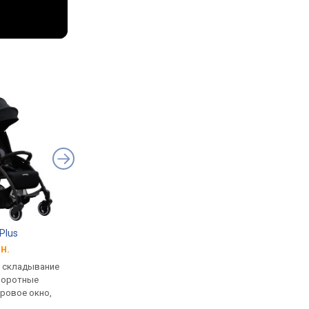
Plus
Hauck Travel N Care Plus
Hauck Travel N Care
н.
от 8 640 грн.
от 7 799 грн.
, складывание
прогулочная, складывание
прогулочная, склад
воротные
книжкой, поворотные
книжкой, поворотны
тровое окно,
колеса, вес: 7.2 кг
колеса, вес: 6.8 кг