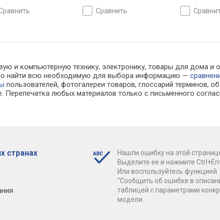
сравнить
сравнить
сравни
ую и компьютерную технику, электронику, товары для дома и оф
ожно найти всю необходимую для выбора информацию —
сравнен
вы
пользователей, фотогалереи товаров, глоссарий терминов, об
е. Перепечатка любых материалов только с письменного соглас
х странах
Нашли ошибку на этой страниц
Выделите ее и нажмите Ctrl+Ent
Или воспользуйтесь функцией
"Сообщить об ошибке в описан
ания
таблицей с параметрами конк
модели.