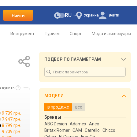
RU
Найти
Украина
Войти
о
Инструмент
Туризм
Спорт
Мода и аксессуары
ПОДБОР ПО ПАРАМЕТРАМ
к купить
МОДЕЛИ
в продаже
все
9 709 грн.
Бренды
7 947 грн.
ABC Design
Adamex
Anex
8 799 грн.
Britax Romer
CAM
Carrello
Chicco
9 709 грн.
Cybex
El Camino
FreeOn