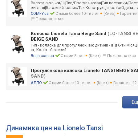
Висота люльки/Ні|Тип/П
рогулянкова|Тип поставки/Пос
вигляді|Багажни
й кошик/Так|Конст
рукція коліс/Одина
...
COMFY.ua
С нами более 10-ти лет
(Киев)
Гарантия
Пожаловаться
Коляска Lionelo Tansi Beige Sand
(LO-TANSI B
BEIGE SAND
Тип - коляска для прогулянок, вік дитини - від 6-ти місяці
кг, Колір - бежевий
Brain.com.ua
С нами 8 лет
(Киев)
Пожаловаться
Прогулянкова коляска Lionelo TANSI BEIGE S
SAND)
АЛЛО
С нами более 10-ти лет
(Киев)
Гарантия: 12
e
Динамика цен на Lionelo Tansi