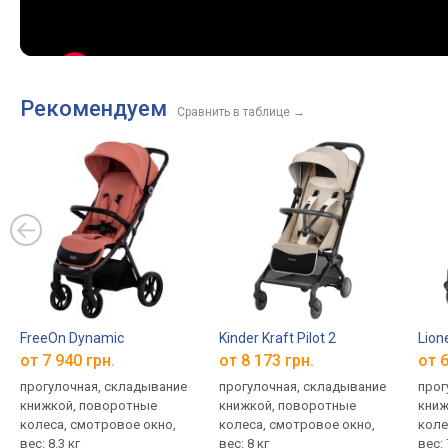
Рекомендуем
Сравнить в таблице
→
FreeOn Dynamic
Kinder Kraft Pilot 2
Lione
от 7 940 грн.
от 8 173 грн.
от 6
прогулочная, складывание
прогулочная, складывание
прог
книжкой, поворотные
книжкой, поворотные
книж
колеса, смотровое окно,
колеса, смотровое окно,
коле
вес: 8.3 кг
вес: 8 кг
вес: 