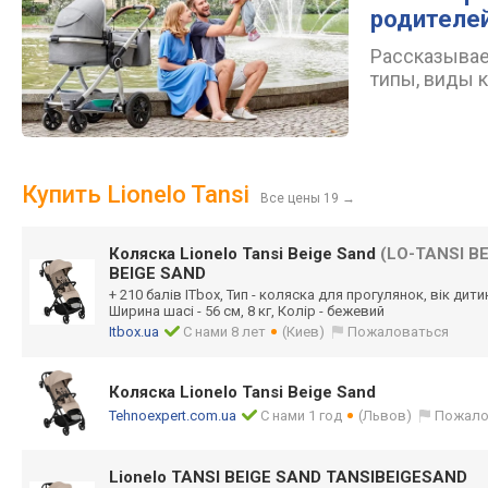
родителе
Рассказываем
типы, виды 
Купить Lionelo Tansi
Все цены 19
→
Коляска Lionelo Tansi Beige Sand
(LO-TANSI B
BEIGE SAND
+ 210 балів ITbox, Тип - коляска для прогулянок, вік дитин
Ширина шасі - 56 см, 8 кг, Колір - бежевий
Itbox.ua
С нами 8 лет
(Киев)
Пожаловаться
Коляска Lionelo Tansi Beige Sand
Tehnoexpert.com.ua
С нами 1 год
(Львов)
Пожало
Lionelo TANSI BEIGE SAND TANSIBEIGESAND