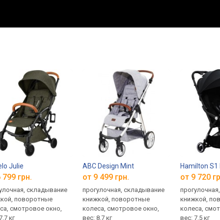
lo Julie
ABC Design Mint
Hamilton S1 
 799 грн.
от 9 499 грн.
от 9 720 гр
улочная, складывание
прогулочная, складывание
прогулочная
кой, поворотные
книжкой, поворотные
книжкой, по
са, смотровое окно,
колеса, смотровое окно,
колеса, смо
7.7 кг
вес: 8.7 кг
вес: 7.5 кг