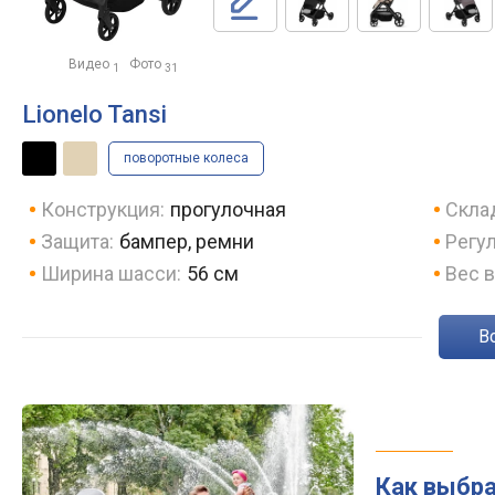
Видео
Фото
1
31
Lionelo Tansi
поворотные колеса
Конструкция:
прогулочная
Скла
Защита:
бампер, ремни
Регу
Ширина шасси:
56 см
Вес в
Как выбра