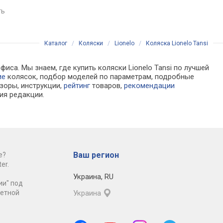
сравнить
сравнить
ть
Каталог
/
Коляски
/
Lionelo
/
Коляска Lionelo Tansi
иса. Мы знаем, где купить коляски Lionelo Tansi по лучшей
ие
колясок, подбор моделей по параметрам, подробные
зоры, инструкции,
рейтинг
товаров,
рекомендации
ия редакции.
Ваш регион
е?
er.
Украина
,
RU
ии" под
ретной
Украина