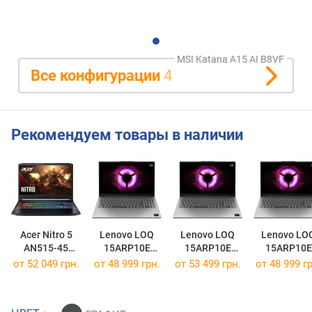
MSI Katana A15 AI B8VF
Все конфигурации
4
Рекомендуем товары в наличии
Acer Nitro 5
Lenovo LOQ
Lenovo LOQ
Lenovo LO
AN515-45
15ARP10E
15ARP10E
15ARP10E
[AN515-45-R4QM]
[83S0001URA]
[83S00087RA]
[83S00080R
от
52 049 грн.
от
48 999 грн.
от
53 499 грн.
от
48 999 гр