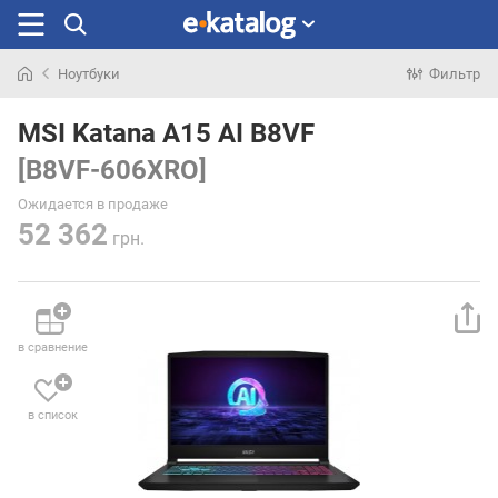
Ноутбуки
Фильтр
Искали
раньше
MSI Katana A15 AI B8VF
[B8VF-606XRO]
Ожидается в продаже
52 362
грн.
в сравнение
в список