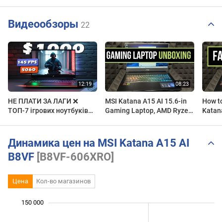
Видеообзоры
22
НЕ ПЛАТИ ЗА ЛАГИ ❌
MSI Katana A15 AI 15.6-in
How to
ТОП-7 ігрових ноутбуків
Gaming Laptop, AMD Ryzen
Katana
до $1000, що НЕ ДУШАТЬ
9 8945HS - 16GB RAM, 1TB
Gamin
FPS (2026)
SSD, 8GB NVIDIA Unboxing
9 894
Динамика цен на MSI Katana A15 AI
B8VF
[B8VF-606XRO]
Цена
Кол-во магазинов
 000
 000
 000
 000
 000
 000
150 000