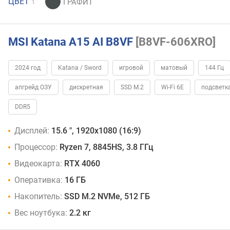
ЦВЕТ
1
MSI Katana A15 AI B8VF
[B8VF-606XRO]
2024 год
Katana / Sword
игровой
матовый
144 Гц
апгрейд ОЗУ
дискретная
SSD M.2
Wi-Fi 6E
подсветк
DDR5
Дисплей:
15.6 ", 1920x1080 (16:9)
Процессор:
Ryzen 7, 8845HS, 3.8 ГГц
Видеокарта:
RTX 4060
Оперативка:
16 ГБ
Накопитель:
SSD M.2 NVMe, 512 ГБ
Вес ноутбука:
2.2 кг