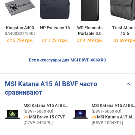
Kingston A400
HP Everyday 16
WD Elements
Trust Atlan
SA400S37/240G
Portable 3.0
15.6
2.5"
от
2 799 грн.
от 1 220 грн.
от
4 249 грн.
от 699 грн
WDBUZG0010BBK
Все аксессуары для MSI B8VF-606XRO
MSI Katana A15 AI B8VF часто
сравнивают
MSI Katana A15 AI B8VF
MSI Katana A15 
[B8VF-606XRO]
[B8VF-606XRO]
vs
MSI Bravo 15 C7VF
vs
MSI Katana A17 AI B8VF
[C7VF-249XPL]
[B8VF-1004XPL]