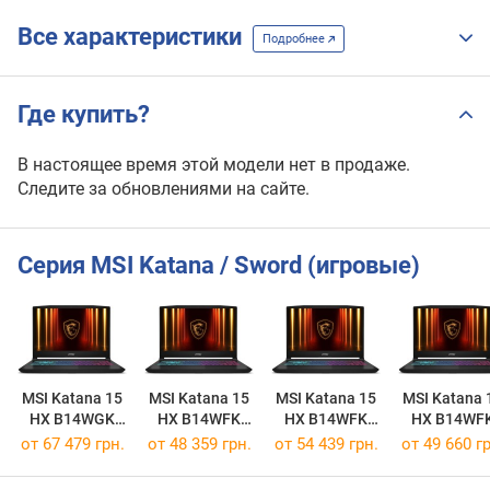
Все характеристики
Подробнее
Где купить?
В настоящее время этой модели нет в продаже.
Следите за обновлениями на сайте.
Серия MSI Katana / Sword (игровые)
MSI Katana 15
MSI Katana 15
MSI Katana 15
MSI Katana 
HX B14WGK
HX B14WFK
HX B14WFK
HX B14WF
[B14WGK-293US]
[B14WFK-494XPL]
[B14WFK-020XPL]
[B14WFK-60
от
67 479 грн.
от
48 359 грн.
от
54 439 грн.
от
49 660 гр