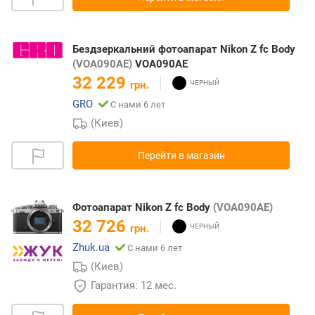
Бездзеркальний фотоапарат Nikon Z fc Body
(VOA090AE)
VOA090AE
32 229
грн.
GRO
С нами 6 лет
(Киев)
Перейти в магазин
Фотоапарат Nikon Z fc Body
(VOA090AE)
32 726
грн.
Zhuk.ua
С нами 6 лет
(Киев)
Гарантия: 12 мес.