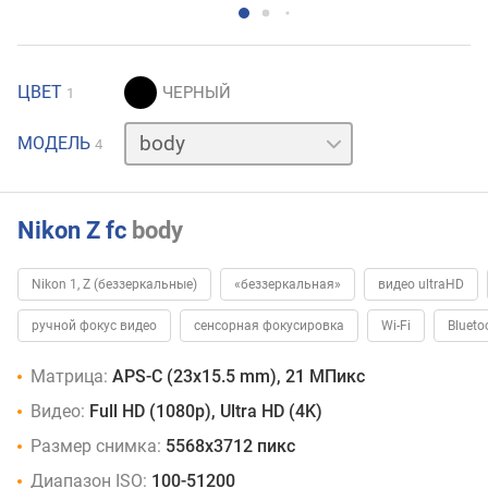
ЦВЕТ
1
16-
МОДЕЛЬ
4
50
+
50-
250
Nikon Z fc
body
мм
16-
50
Nikon 1, Z (беззеркальные)
«беззеркальная»
видео ultraHD
мм
28
мм
ручной фокус видео
сенсорная фокусировка
Wi-Fi
Blueto
Матрица:
APS-C (23x15.5 mm), 21 МПикс
Видео:
Full HD (1080p), Ultra HD (4K)
Размер снимка:
5568x3712 пикс
Диапазон ISO:
100-51200