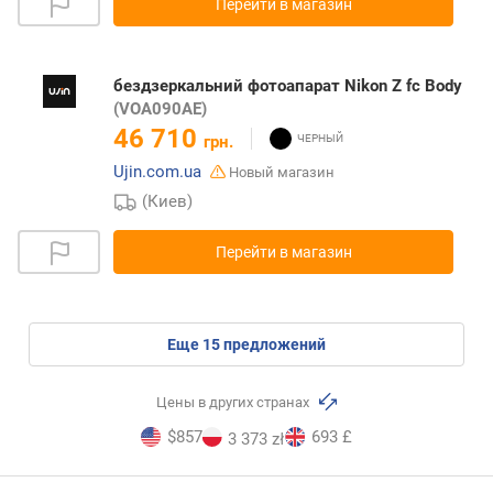
Перейти в магазин
бездзеркальний фотоапарат Nikon Z fc Body
(VOA090AE)
46 710
грн.
Ujin.com.ua
Новый магазин
(Киев)
Перейти в магазин
eще
15
предложений
Цены в других странах
$857
693 £
3 373 zł