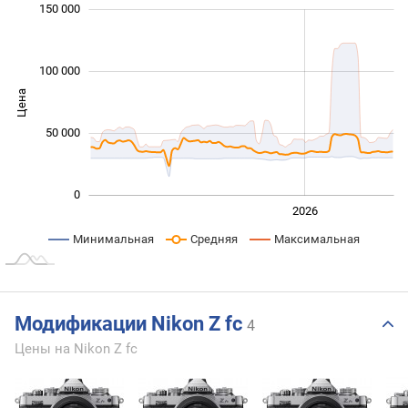
 000
 000
 000
 000
 000
 000
 000
150 000
100 000
Цена
100 000
50 000
0
2024
2025
2028
2026
L
Минимальная
Средняя
Максимальная
Модификации Nikon Z fc
4
Цены на Nikon Z fc