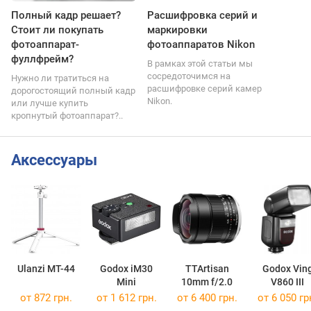
Полный кадр решает?
Расшифровка серий и
Стоит ли покупать
маркировки
фотоаппарат-
фотоаппаратов Nikon
фуллфрейм?
В рамках этой статьи мы
сосредоточимся на
Нужно ли тратиться на
расшифровке серий камер
дорогостоящий полный кадр
Nikon.
или лучше купить
кропнутый фотоаппарат?..
Аксессуары
Ulanzi MT-44
Godox iM30
TTArtisan
Godox Vin
Mini
10mm f/2.0
V860 III
от 872 грн.
от 1 612 грн.
от 6 400 грн.
от 6 050 гр