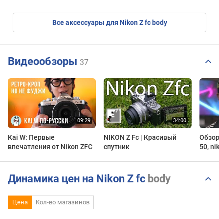
Все аксессуары для Nikon Z fc body
Видеообзоры
37
Kai W: Первые
NIKON Z Fc | Красивый
Обзор:
впечатления от Nikon ZFC
спутник
50, ni
Динамика цен на Nikon Z fc
body
Цена
Кол-во магазинов