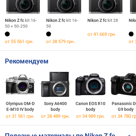
Nikon Z fc
kit 16-
Nikon Z fc
kit 16-
Nikon Z fc
kit 28
Nik
50 + 50-250
50
от 41 669 грн.
от 55 561 грн.
от 38 579 грн.
от 
Рекомендуем
Olympus OM-D
Sony A6400
Canon EOS R10
Panasonic D
E-M10 IV body
body
body
G9 body
от 31 561 грн.
от 28 489 грн.
от 34 989 грн.
от 34 780 гр
Полезные материалы по Nikon Z fc