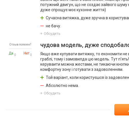
потужний двигун, що не создає зайвого шуму н
дуже спрощує моє кухонне життя)
Сучасна витяжка, дуже зручна в користуван
не бачу.
Обсудить
чудова модель, дуже сподобал
Отзыв полезен?
Да
Нет
Якщо вже купувати витяжку, то економити не в
0
0
граблі, тому і замовилда цю модель. Тут п'ять!
керуваити можна жестами, не тикаючи кнопки 
комфортну зону і готувати з задоволенням.
Той варіант, коли користуєшся із задоволе
Абсолютно нема.
Обсудить