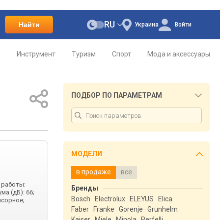
RU
Найти
Украина
Войти
о
Инструмент
Туризм
Спорт
Мода и аксессуары
ПОДБОР ПО ПАРАМЕТРАМ
МОДЕЛИ
в продаже
все
 работы:
Бренды
а (дБ): 66;
Bosch
Electrolux
ELEYUS
Elica
нсорное;
Faber
Franke
Gorenje
Grunhelm
Kaiser
Miele
Minola
Perfelli