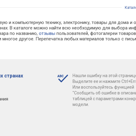
Катал
вую и компьютерную технику, электронику, товары для дома и 
зинах. В каталоге можно найти всю необходимую для выбора 
овара по названию,
отзывы
пользователей, фотогалереи товаров,
 многое другое. Перепечатка любых материалов только с пись
х странах
Нашли ошибку на этой страниц
Выделите ее и нажмите Ctrl+Ent
Или воспользуйтесь функцией
"Сообщить об ошибке в описан
ания
таблицей с параметрами конк
модели.