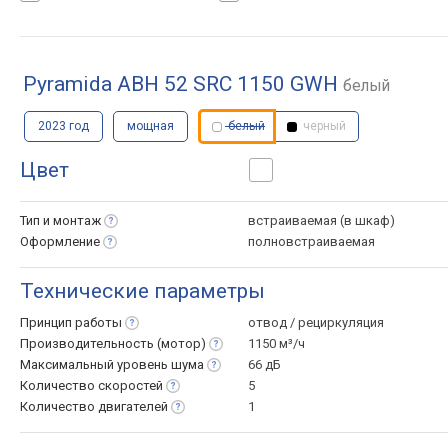
Pyramida ABH 52 SRC 1150 GWH
белый
2023 год
мощная
белый
черный
Цвет
Тип и
монтаж
встраиваемая (в шкаф)
Оформление
полновстраиваемая
Технические параметры
Принцип
работы
отвод / рециркуляция
Производительность
(мотор)
1150 м³/ч
Максимальный уровень
шума
66 дБ
Количество
скоростей
5
Количество
двигателей
1