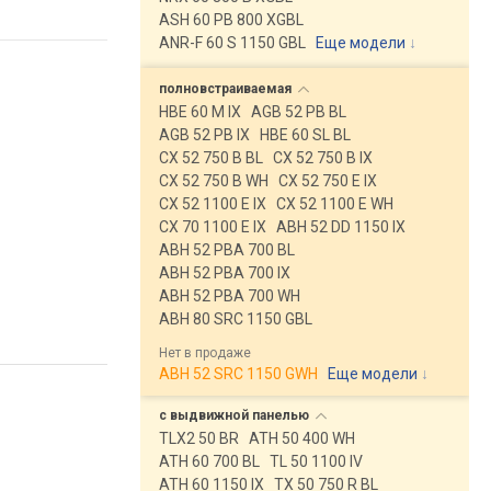
ASH 60 PB 800 XGBL
ANR-F 60 S 1150 GBL
Еще модели
↓
полновстраиваемая
HBE 60 M IX
AGB 52 PB BL
AGB 52 PB IX
HBE 60 SL BL
CX 52 750 B BL
CX 52 750 B IX
CX 52 750 B WH
CX 52 750 E IX
CX 52 1100 E IX
CX 52 1100 E WH
CX 70 1100 E IX
ABH 52 DD 1150 IX
ABH 52 PBA 700 BL
ABH 52 PBA 700 IX
ABH 52 PBA 700 WH
ABH 80 SRC 1150 GBL
Нет в продаже
ABH 52 SRC 1150 GWH
Еще модели
↓
с выдвижной
панелью
TLX2 50 BR
ATH 50 400 WH
ATH 60 700 BL
TL 50 1100 IV
ATH 60 1150 IX
TX 50 750 R BL