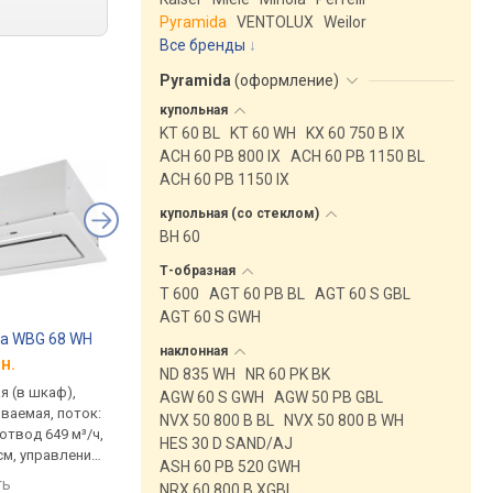
Pyramida
VENTOLUX
Weilor
Все бренды
Pyramida
(
оформление
)
купольная
KT 60 BL
KT 60 WH
KX 60 750 B IX
ACH 60 PB 800 IX
ACH 60 PB 1150 BL
ACH 60 PB 1150 IX
купольная (со
стеклом)
BH 60
Т-образная
T 600
AGT 60 PB BL
AGT 60 S GBL
AGT 60 S GWH
na WBG 68 WH
Weilor Lumina WBG 68 BL
VENTOLUX Punto 52
наклонная
н.
от 10 349 грн.
от 10 299 грн.
ND 835 WH
NR 60 PK BK
я (в шкаф),
встраиваемая (в шкаф),
встраиваемая (в шка
AGW 60 S GWH
AGW 50 PB GBL
ваемая, поток:
полновстраиваемая, поток:
полновстраиваемая,
NVX 50 800 B BL
NVX 50 800 B WH
 отвод 649 м³/ч,
1200 м³/ч, на отвод 649 м³/ч,
1200 м³/ч, ширина 52
HES 30 D SAND/AJ
см, управление
ширина 59.8 см, управление
сравнить
ASH 60 PB 520 GWH
жестами
ть
сравнить
NRX 60 800 B XGBL