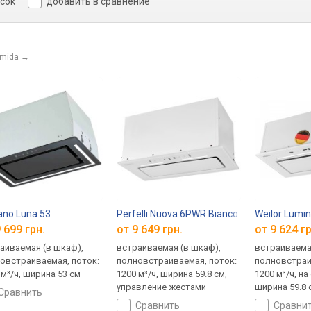
исок
добавить в сравнение
amida
→
1100 LED Strip
ano Luna 53
Perfelli Nuova 6PWR Bianco
Weilor Lumi
 699 грн.
от 9 649 грн.
от 9 624 гр
аиваемая (в шкаф),
встраиваемая (в шкаф),
встраиваема
овстраиваемая, поток:
полновстраиваемая, поток:
полновстраи
 м³/ч, ширина 53 см
1200 м³/ч, ширина 59.8 см,
1200 м³/ч, на
управление жестами
ширина 59.8 
сравнить
жестами
сравнить
сравни