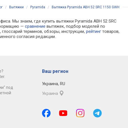
ог
/
Вытяжки
/
Pyramida
/
Вытяжка Pyramida ABH 52 SRC 1150 GWH
офиса. Мы знаем, где купить вытяжки Pyramida ABH 52 SRC
информацию —
сравнение
вытяжек, подбор моделей по
 глоссарий терминов, обзоры, инструкции,
рейтинг
товаров,
менного согласия редакции.
Ваш регион
е?
er.
Украина
,
RU
ии" под
ретной
Украина