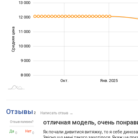
14 000
7 500
8 500
9 500
7 000
6 000
13 000
12 000
Средняя цена
11 000
10 000
10 000
9 000
8 000
Июль
Апр.
Окт.
Янв. 2025
L
Отзывы
→
2
Написать отзыв
отличная модель, очень понрав
Отзыв полезен?
Да
Нет
Як почали дивитися витяжку, то я себе динозав
0
0
Звісно що мені такого захотілося. Якаж це пр