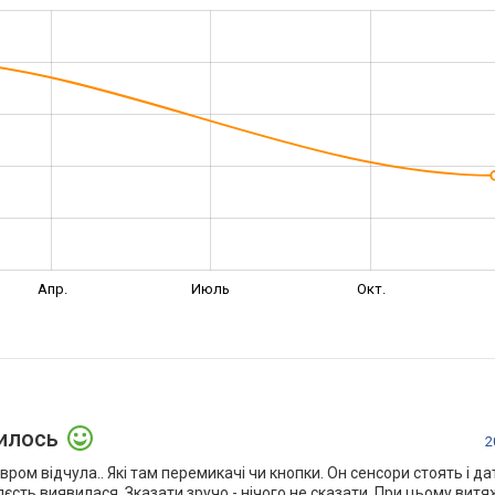
Апр.
Июль
Окт.
илось
2
ром відчула.. Які там перемикачі чи кнопки. Он сенсори стоять і да
єлєсть виявилася. Зказати зручо - нічого не сказати. При цьому вит