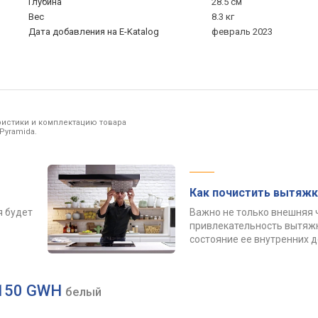
Глубина
28.5 см
Вес
8.3 кг
Дата добавления на E-Katalog
февраль 2023
ристики и комплектацию товара
Pyramida.
Как почистить вытяжк
я будет
Важно не только внешняя 
привлекательность вытяжк
состояние ее внутренних 
1150 GWH
белый