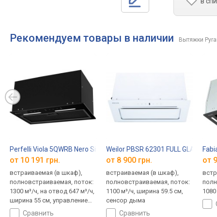
в сп
Рекомендуем товары в наличии
Вытяжки Pyr
Perfelli Viola 5QWRB Nero Silenzio
Weilor PBSR 62301 FULL GLASS WH 
Fabi
от 10 191 грн.
от 8 900 грн.
от 9
встраиваемая (в шкаф),
встраиваемая (в шкаф),
встр
полновстраиваемая, поток:
полновстраиваемая, поток:
полн
1300 м³/ч, на отвод 647 м³/ч,
1100 м³/ч, ширина 59.5 см,
1080
ширина 55 см, управление
сенсор дыма
жестами
сравнить
сравнить