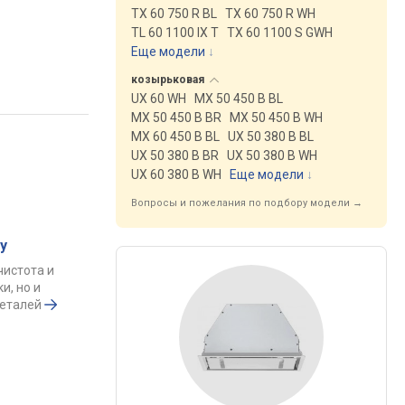
TX 60 750 R BL
TX 60 750 R WH
TL 60 1100 IX T
TX 60 1100 S GWH
Еще модели
↓
козырьковая
UX 60 WH
MX 50 450 B BL
MX 50 450 B BR
MX 50 450 B WH
MX 60 450 B BL
UX 50 380 B BL
UX 50 380 B BR
UX 50 380 B WH
UX 60 380 B WH
Еще модели
↓
Вопросы и пожелания по подбору модели →
у
чистота и
и, но и
деталей