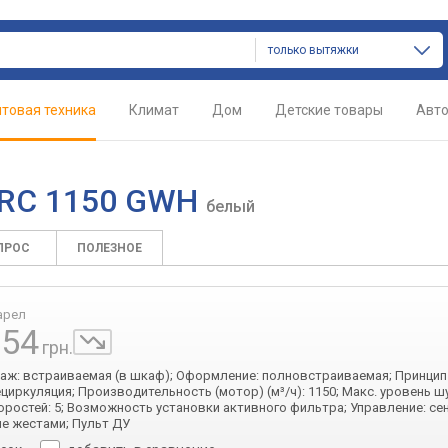
только вытяжки
товая техника
Климат
Дом
Детские товары
Авт
SRC 1150 GWH
белый
ПРОС
ПОЛЕЗНОЕ
арел
954
грн.
таж: встраиваемая (в шкаф); Оформление: полновстраиваемая; Принцип
циркуляция; Производительность (мотор) (м³/ч): 1150; Макс. уровень шум
оростей: 5; Возможность установки активного фильтра; Управление: се
е жестами; Пульт ДУ