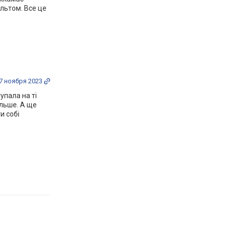
льтом. Все це
7 ноября 2023
упала на ті
ільше. А ще
и собі