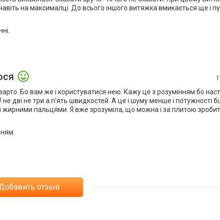
авіть на максималці. До всього іншого витяжка вмикається ще і пу
ні.
ося
1
арто. Бо вам же і користуватися нею. Кажу це з розумінням бо наст
! не дві не три а п'ять швидкостей. А це і шуму менше і потужності б
жирними пальцями. Я вже зрозуміла, що можна і за плитою зробит
нням.
Добавить отзыв