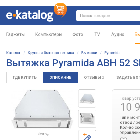
Гаджеты
Компьютеры
Фото
TV
Аудио
Бы
Каталог
/
Крупная бытовая техника
/
Вытяжки
/
Pyramida
Вытяжка Pyramida ABH 52 
ГДЕ КУПИТЬ
ОПИСАНИЕ
ОТЗЫВЫ
ЗАДАТЬ ВО
2
Товар уст
10 
Тип и мон
отвод / ре
Кол-во ск
Управлени
Фото
8