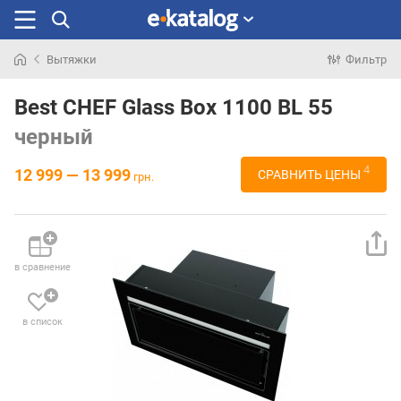
Вытяжки
Фильтр
Искали
раньше
Best CHEF Glass Box 1100 BL 55
черный
4
12 999 — 13 999
СРАВНИТЬ ЦЕНЫ
грн.
в сравнение
в список