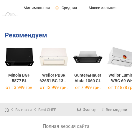
Минимальная
Средняя
Максимальная
Рекомендуем
Minola BGH
Weilor PBSR
Gunter&Hauer
Weilor Lumi
5877 BL
62651 BG 1300
Atala 1060 GL
WBG 69 W
FULL Motion
Silence
от 13 999 грн.
от 13 999 грн.
от 7 999 грн.
от 12 878 гр
Вытяжки
Best CHEF
Фильтр
Все модели
Полная версия сайта