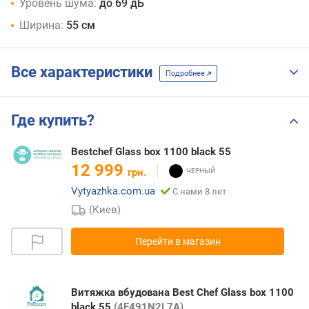
Уровень шума:
до 69 дБ
Ширина:
55 см
Все характеристики
Подробнее
Где купить?
Bestchef Glass box 1100 black 55
12 999
грн.
Vytyazhka.com.ua
С нами 8 лет
(Киев)
Перейти в магазин
Витяжка вбудована Best Chef Glass box 1100
black 55
(4F491N2L7A)