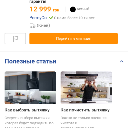
гарантія
12 999
грн.
PermyCo
С нами более 10-ти лет
(Киев)
Перейти в магазин
Полезные статьи
Как выбрать вытяжку
Как почистить вытяжку
Секреты выбора вытяжки,
Важно не только внешняя
которая будет подходить по
чистота и