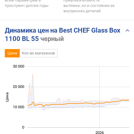
всем параметрам и
привлекательность
прослужит долгие годы
вытяжки, но и состояние ее
внутренних деталей
Динамика цен на Best CHEF Glass Box
1100 BL 55
черный
Цена
Кол-во магазинов
30 000
 000
 000
 000
 000
 000
 000
20 000
Цена
10 000
10 000
0
2024
2025
2028
2026
L