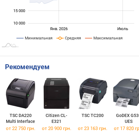
15 000
10 000
Янв. 2027
Июль
Янв. 2026
Июль
L
Минимальная
Средняя
Максимальная
Рекомендуем
TSC DA220
Citizen CL-
TSC TC200
GoDEX G53
Multi Interface
E321
UES
от 22 750 грн.
от 20 900 грн.
от 23 163 грн.
от 17 820 гр