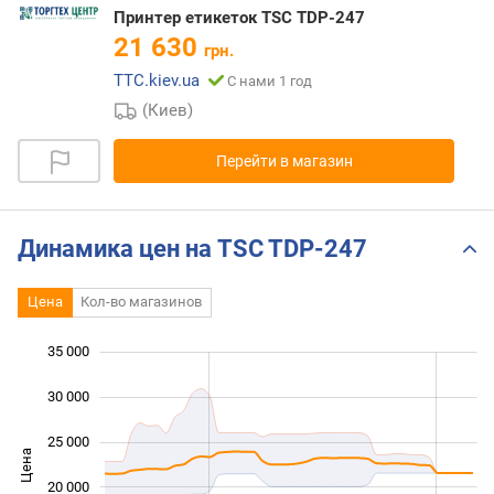
Принтер етикеток TSC TDP-247
21 630
грн.
TTC.kiev.ua
С нами 1 год
(Киев)
Перейти в магазин
Динамика цен на TSC TDP-247
Цена
Кол-во магазинов
35 000
 000
 000
0
30 000
25 000
Цена
10 000
20 000