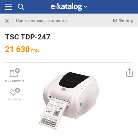
Принтеры чеков и этикеток
Фильтр
Искали
раньше
TSC TDP-247
21 630
грн.
в сравнение
в список