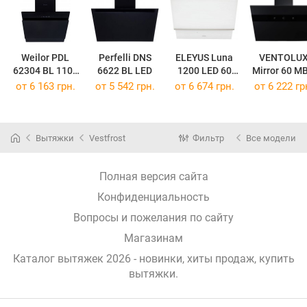
Weilor PDL
Perfelli DNS
ELEYUS Luna
VENTOLU
62304 BL 1100
6622 BL LED
1200 LED 60
Mirror 60 M
LED Strip
WH
1000 TC M
от 6 163 грн.
от 5 542 грн.
от 6 674 грн.
от 6 222 гр
Вытяжки
Vestfrost
Фильтр
Все модели
Полная версия сайта
Конфиденциальность
Вопросы и пожелания по сайту
Магазинам
Каталог вытяжек 2026 - новинки, хиты продаж,
купить
вытяжки
.