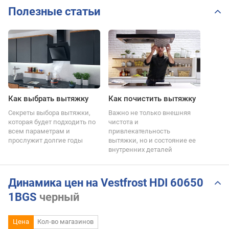
Полезные статьи
Как выбрать вытяжку
Как почистить вытяжку
Секреты выбора вытяжки,
Важно не только внешняя
которая будет подходить по
чистота и
всем параметрам и
привлекательность
прослужит долгие годы
вытяжки, но и состояние ее
внутренних деталей
Динамика цен на Vestfrost HDI 60650
1BGS
черный
Цена
Кол-во магазинов