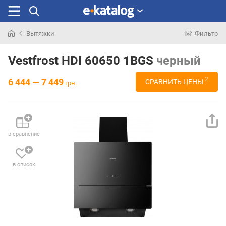
Вытяжки
Фильтр
Искали
раньше
Vestfrost HDI 60650 1BGS
черный
2
6 444 — 7 449
СРАВНИТЬ ЦЕНЫ
грн.
в сравнение
в список