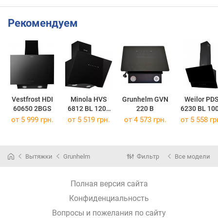
Рекомендуем
Vestfrost HDI
Minola HVS
Grunhelm GVN
Weilor PD
60650 2BGS
6812 BL 1200
220 B
6230 BL 10
LED
LED Strip
от 5 999 грн.
от 5 519 грн.
от 4 573 грн.
от 5 558 гр
Вытяжки
Grunhelm
Фильтр
Все модели
Полная версия сайта
Конфиденциальность
Вопросы и пожелания по сайту