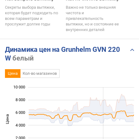
Секреты выбора вытяжки,
Важно не только внешняя
которая будет подходить по
чистота и
всем параметрам и
привлекательность
прослужит долгие годы
вытяжки, но и состояние ее
внутренних деталей
Динамика цен на Grunhelm GVN 220
W
белый
Цена
Кол-во магазинов
10 000
 000
 000
 000
8 000
6 000
Цена
10 000
4 000
2 000