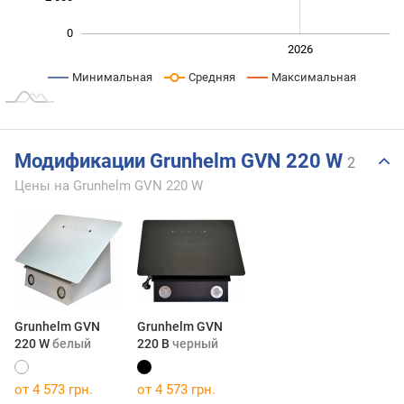
0
2024
2025
2028
2026
L
Минимальная
Средняя
Максимальная
Модификации Grunhelm GVN 220 W
2
Цены на Grunhelm GVN 220 W
Grunhelm GVN
Grunhelm GVN
220 W
белый
220 B
черный
от 4 573 грн.
от 4 573 грн.