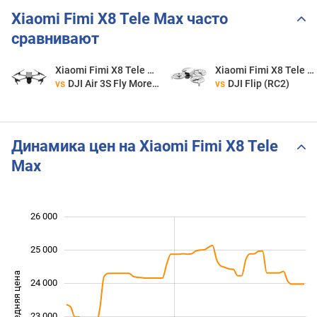
Xiaomi Fimi X8 Tele Max часто
сравнивают
Xiaomi Fimi X8 Tele Max
Xiaomi Fimi X8 Tele Max
vs
DJI Air 3S Fly More Combo (RC-N3)
vs
DJI Flip (RC2)
Динамика цен на Xiaomi Fimi X8 Tele
Max
 500
 500
 500
 000
 000
 000
26 000
25 000
Средняя цена
24 000
21 500
23 000