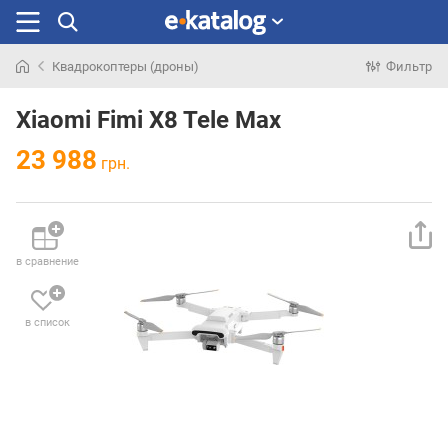
Квадрокоптеры (дроны)
Фильтр
Искали
раньше
Xiaomi Fimi X8 Tele Max
23 988
грн.
в сравнение
в список