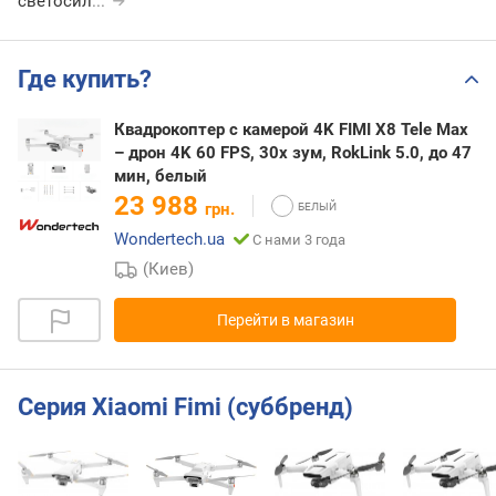
светосил
...
Где купить?
Квадрокоптер с камерой 4K FIMI X8 Tele Max
– дрон 4K 60 FPS, 30x зум, RokLink 5.0, до 47
мин, белый
23 988
грн.
Wondertech.ua
С нами 3 года
(Киев)
Перейти в магазин
Серия Xiaomi Fimi (суббренд)