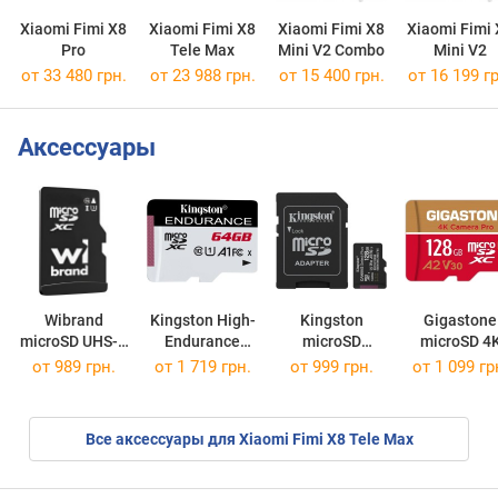
Xiaomi Fimi X8
Xiaomi Fimi X8
Xiaomi Fimi X8
Xiaomi Fimi
Pro
Tele Max
Mini V2 Combo
Mini V2
от 33 480 грн.
от 23 988 грн.
от 15 400 грн.
от 16 199 гр
Аксессуары
Wibrand
Kingston High-
Kingston
Gigastone
microSD UHS-1
Endurance
microSD
microSD 4
U3 with
microSD
Canvas Select
Camera PR
от
989 грн.
от
1 719 грн.
от
999 грн.
от
1 099 гр
Adapter
microSDXC 64Gb
Plus Gen3
microSDXC 
microSDXC 128Gb
128Gb
Все аксессуары для Xiaomi Fimi X8 Tele Max