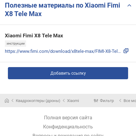
Полезные материалы по Xiaomi Fimi
X8 Tele Max
Xiaomi Fimi X8 Tele Max
инструкции
https://www.fimi.com/download/x8tele-max/FIMI-X8-Tele-Max-U...
Добавить ссылку
Квадрокоптеры (дроны)
Xiaomi
Фильтр
Все м
Полная версия сайта
Конфиденциальность
Вопросы и пожелания по сайту