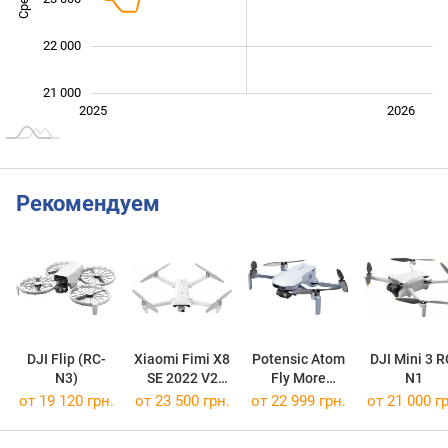
22 000
21 000
Июль
2027
2025
2026
L
Рекомендуем
DJI Flip (RC-
Xiaomi Fimi X8
Potensic Atom
DJI Mini 3 R
N3)
SE 2022 V2
Fly More
N1
Combo
Combo
от 19 120 грн.
от 23 500 грн.
от 22 999 грн.
от 21 000 гр