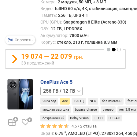
16 ГБ
Камера:
2 модуля, 50 МП, + 8 МП
и
Видео:
fullHD 60 к/с, 4K, стабилизация, замед
м
Память:
256 ГБ, UFS 4.1
CPU (GPU):
Snapdragon 8 Elite (Adreno 830)
о
ОЗУ:
12 ГБ, LPDDR5X
т
Аккумулятор:
7800 мАч
д
Спросить
Корпус:
стекло, 213 г, толщина 8.3 мм
о
р
19 074 — 22 079
грн.
о
38 предложений
г
и
х
OnePlus Ace 5
к
д
256 ГБ
е
/
2024 год
Ace
120 Гц
NFC
без microSD
fast c
ш
16 ГБ
е
мощная зарядка
bypass charge
стерео
нет 3.5 мм
в
безрамочный
Dolby Vision
LTPO
UFS 4.0
ы
4.5 /
2
отзыва
м
Экран:
6.78 ", AMOLED (LTPO), 2780х1264, 450 pp