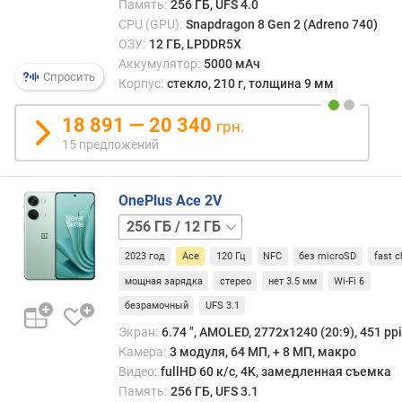
%
Память:
256 ГБ, UFS 4.0
)
CPU (GPU):
Snapdragon 8 Gen 2 (Adreno 740)
ОЗУ:
12 ГБ, LPDDR5X
о
Аккумулятор:
5000 мАч
Спросить
п
Корпус:
стекло, 210 г, толщина 9 мм
е
р
18 891 — 20 340
грн.
а
15 предложений
т
и
в
OnePlus Ace 2V
н
256 ГБ
а
/
я
2023 год
Ace
120 Гц
NFC
без microSD
fast c
16 ГБ
512 ГБ
п
/
мощная зарядка
стерео
нет 3.5 мм
Wi-Fi 6
а
16 ГБ
м
безрамочный
UFS 3.1
я
Экран:
6.74 ", AMOLED, 2772х1240 (20:9), 451 ppi
т
Камера:
3 модуля, 64 МП, + 8 МП, макро
ь
Видео:
fullHD 60 к/с, 4K, замедленная съемка
(
Память:
256 ГБ, UFS 3.1
Г