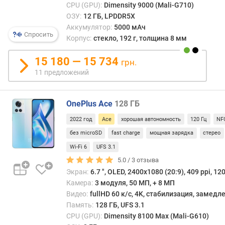
CPU (GPU):
Dimensity 9000 (Mali-G710)
Б
ОЗУ:
12 ГБ, LPDDR5X
)
Аккумулятор:
5000 мАч
Спросить
Корпус:
стекло, 192 г, толщина 8 мм
в
с
15 180 — 15 734
т
грн.
р
11 предложений
о
е
н
OnePlus Ace
128 ГБ
н
2022 год
Ace
хорошая автономность
120 Гц
NF
а
без microSD
fast charge
мощная зарядка
стерео
я
п
Wi-Fi 6
UFS 3.1
а
5.0 /
3
отзыва
м
Экран:
6.7 ", OLED, 2400x1080 (20:9), 409 ppi, 120
я
Камера:
3 модуля, 50 МП, + 8 МП
т
Видео:
fullHD 60 к/с, 4K, стабилизация, замед
ь
Память:
128 ГБ, UFS 3.1
(
CPU (GPU):
Dimensity 8100 Max (Mali-G610)
Г