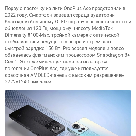
)
Первую ласточку из лиги OnePlus Ace представили в
в
2022 году. Смартфон завевал сердца аудитории
е
благодаря большому OLED-экрану с высокой частотой
с
обновления 120 Гц, мощному чипсету MediaTek
(
Dimensity 8100-Max, тройной камере с оптической
г
стабилизацией ведущего сенсора и стремглав
)
быстрой зарядке 150 Вт. Pro-версия модели и вовсе
обзавелась флагманским процессором Snapdragon 8+
о
Gen 1. Этот же чипсет установлен во втором
п
поколении OnePlus Ace, где уже используется
е
красочная AMOLED-панель с высоким разрешением
р
2772х1240 пикселей.
а
ц
и
о
н
н
а
я
с