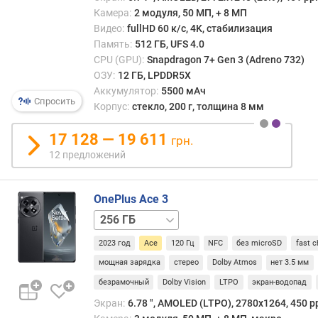
л
Камера:
2 модуля, 50 МП, + 8 МП
о
Видео:
fullHD 60 к/с, 4K, стабилизация
ж
Память:
512 ГБ, UFS 4.0
е
CPU (GPU):
Snapdragon 7+ Gen 3 (Adreno 732)
н
ОЗУ:
12 ГБ, LPDDR5X
и
Аккумулятор:
5500 мАч
й
Спросить
Корпус:
стекло, 200 г, толщина 8 мм
17 128 — 19 611
грн.
д
12 предложений
и
а
г
OnePlus Ace 3
о
1 ТБ
н
а
2023 год
Ace
120 Гц
NFC
без microSD
fast c
л
ь
мощная зарядка
стерео
Dolby Atmos
нет 3.5 мм
д
безрамочный
Dolby Vision
LTPO
экран-водопад
и
Экран:
6.78 ", AMOLED (LTPO), 2780х1264, 450 pp
с