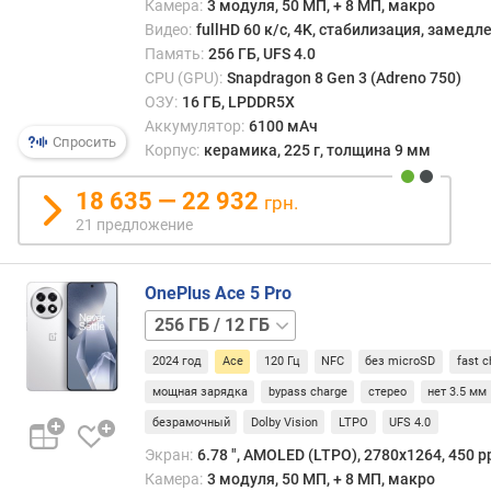
Камера:
3 модуля, 50 МП, + 8 МП, макро
т
Видео:
fullHD 60 к/с, 4K, стабилизация, замед
а
Память:
256 ГБ, UFS 4.0
р
CPU (GPU):
Snapdragon 8 Gen 3 (Adreno 750)
а
ОЗУ:
16 ГБ, LPDDR5X
з
Аккумулятор:
6100 мАч
в
Спросить
Корпус:
керамика, 225 г, толщина 9 мм
е
р
18 635 — 22 932
грн.
т
21 предложение
к
и
(
OnePlus Ace 5 Pro
Г
512 ГБ
ц
/
)
2024 год
Ace
120 Гц
NFC
без microSD
fast c
12 ГБ
512 ГБ
с
/
мощная зарядка
bypass charge
стерео
нет 3.5 мм
о
16 ГБ
безрамочный
Dolby Vision
LTPO
UFS 4.0
о
Экран:
6.78 ", AMOLED (LTPO), 2780х1264, 450 pp
т
Камера:
3 модуля, 50 МП, + 8 МП, макро
н