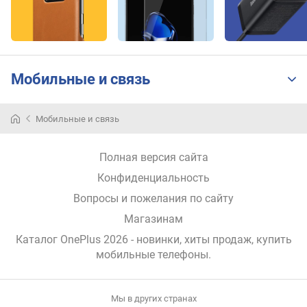
в
е
т
а
Мобильные и связь
з
а
щ
Мобильные и связь
и
т
а
Полная версия сайта
э
Конфиденциальность
к
Вопросы и пожелания по сайту
р
а
Магазинам
н
Каталог OnePlus 2026
- новинки, хиты продаж,
купить
а
мобильные телефоны
.
т
е
с
Мы в других странах