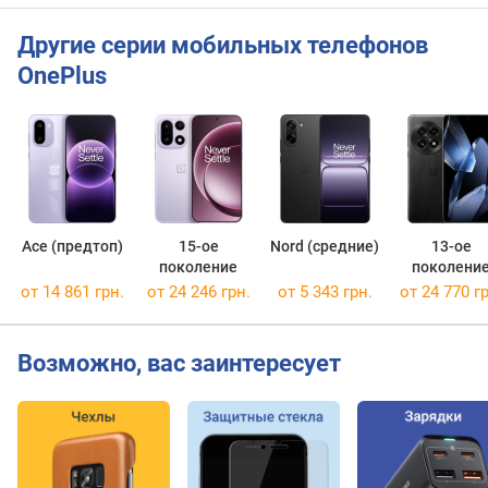
е
о
Другие серии мобильных телефонов
б
OnePlus
н
о
в
л
е
н
и
е
Ace (предтоп)
15-ое
Nord (средние)
13-ое
О
поколение
поколени
С
от 14 861 грн.
от 24 246 грн.
от 5 343 грн.
от 24 770 гр
г
л
Возможно, вас заинтересует
у
б
и
н
а
ц