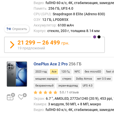
Видео:
fullHD 60 к/с, 4K, стабилизация, замед
о
ш
Память:
256 ГБ, UFS 4.0
е
CPU (GPU):
Snapdragon 8 Elite (Adreno 830)
н
ОЗУ:
12 ГБ, LPDDR5X
и
Аккумулятор:
6100 мАч
Спросить
е
Корпус:
стекло, 203 г, толщина 8.14 мм
д
и
21 299 — 26 499
грн.
с
19 предложений
п
л
е
OnePlus Ace 2 Pro
256 ГБ
й
2023 год
Ace
120 Гц
NFC
без microSD
fast c
/
к
мощная зарядка
стерео
Dolby Atmos
нет 3.5 мм
о
безрамочный
экран-водопад
UFS 4.0
р
5.0 /
1
отзыв
п
Экран:
6.7 ", AMOLED, 2772х1240 (20:9), 453 ppi,
у
Камера:
3 модуля, 50 МП, + 8 МП, макро
с
Видео:
fullHD 60 к/с, 4K, стабилизация, замед
(