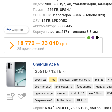
р
Видео:
fullHD 60 к/с, 4K, стабилизация, замед
н
Память:
256 ГБ, UFS 4.1
о
CPU (GPU):
Snapdragon 8 Gen 5 (Adreno 829)
с
ОЗУ:
12 ГБ, LPDDR5X
т
Аккумулятор:
8300 мАч
и
Спросить
Корпус:
пластик, 217 г, толщина 8.3 мм
о
18 770 — 23 040
грн.
т
д
25 предложений
е
ш
OnePlus Ace 6
е
в
256 ГБ
ы
/
х
2025 год
Ace
хорошая автономность
165 Гц
NF
16 ГБ
512 ГБ
к
/
без microSD
влагозащита
fast charge
мощная зар
д
12 ГБ
512 ГБ
bypass charge
стерео
Android 16
нет 3.5 мм
Wi-
о
/
безрамочный
Dolby Vision
UFS 4.1
р
16 ГБ
1 ТБ
о
/
Экран:
6.83 ", AMOLED, 2800x1272, 450 ppi, 165 Г
г