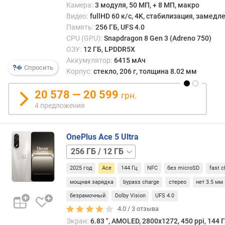
Камера:
3 модуля, 50 МП, + 8 МП, макро
п
о
Видео:
fullHD 60 к/с, 4K, стабилизация, замед
о
Память:
256 ГБ, UFS 4.0
т
CPU (GPU):
Snapdragon 8 Gen 3 (Adreno 750)
з
ОЗУ:
12 ГБ, LPDDR5X
ы
Аккумулятор:
6415 мАч
Спросить
в
Корпус:
стекло, 206 г, толщина 8.02 мм
а
м
20 578 — 20 599
грн.
4 предложения
п
о
д
OnePlus Ace 5 Ultra
а
256 ГБ
т
/
е
2025 год
Ace
144 Гц
NFC
без microSD
fast c
16 ГБ
512 ГБ
д
/
мощная зарядка
bypass charge
стерео
нет 3.5 мм
о
12 ГБ
512 ГБ
б
безрамочный
Dolby Vision
UFS 4.0
/
а
4.0 /
3
отзыва
16 ГБ
в
Экран:
6.83 ", AMOLED, 2800x1272, 450 ppi, 144 Г