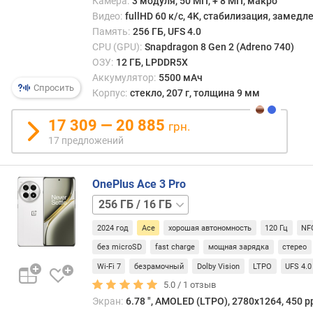
Камера:
3 модуля, 50 МП, + 8 МП, макро
п
Видео:
fullHD 60 к/с, 4K, стабилизация, замед
л
Память:
256 ГБ, UFS 4.0
е
CPU (GPU):
Snapdragon 8 Gen 2 (Adreno 740)
я
ОЗУ:
12 ГБ, LPDDR5X
(
Аккумулятор:
5500 мАч
"
Спросить
)
Корпус:
стекло, 207 г, толщина 9 мм
P
17 309 — 20 885
грн.
P
17 предложений
I
(
p
OnePlus Ace 3 Pro
p
256 ГБ
i
/
)
2024 год
Ace
хорошая автономность
120 Гц
NF
12 ГБ
512 ГБ
/
без microSD
fast charge
мощная зарядка
стерео
ч
16 ГБ
1 ТБ
Wi-Fi 7
безрамочный
Dolby Vision
LTPO
UFS 4.0
а
/
с
5.0 /
1
отзыв
24 ГБ
т
Экран:
6.78 ", AMOLED (LTPO), 2780х1264, 450 pp
о