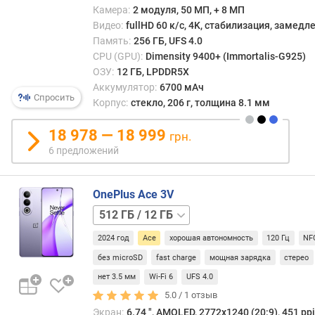
л
Камера:
2 модуля, 50 МП, + 8 МП
е
Видео:
fullHD 60 к/с, 4K, стабилизация, замед
н
Память:
256 ГБ, UFS 4.0
и
CPU (GPU):
Dimensity 9400+ (Immortalis-G925)
я
ОЗУ:
12 ГБ, LPDDR5X
Аккумулятор:
6700 мАч
п
Спросить
Корпус:
стекло, 206 г, толщина 8.1 мм
о
к
18 978 — 18 999
о
грн.
л
6 предложений
и
ч
е
OnePlus Ace 3V
с
256 ГБ
т
/
в
2024 год
Ace
хорошая автономность
120 Гц
NF
12 ГБ
512 ГБ
у
/
без microSD
fast charge
мощная зарядка
стерео
п
16 ГБ
нет 3.5 мм
Wi-Fi 6
UFS 4.0
р
5.0 /
1
отзыв
е
д
Экран:
6.74 ", AMOLED, 2772х1240 (20:9), 451 ppi