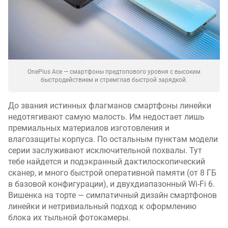
и
с
т
е
м
а
OnePlus Ace — смартфоны предтопового уровня с высоким
быстродействием и стремглав быстрой зарядкой.
г
а
р
До звания истинных флагманов смартфоны линейки
а
недотягивают самую малость. Им недостает лишь
н
премиальных материалов изготовления и
т
влагозащиты корпуса. По остальным пунктам модели
и
серии заслуживают исключительной похвалы. Тут
р
тебе найдется и подэкранный дактилоскопический
о
сканер, и много быстрой оперативной памяти (от 8 ГБ
в
в базовой конфигурации), и двухдиапазонный Wi-Fi 6.
а
Вишенка на торте — симпатичный дизайн смартфонов
н
линейки и нетривиальный подход к оформлению
н
блока их тыльной фотокамеры.
о