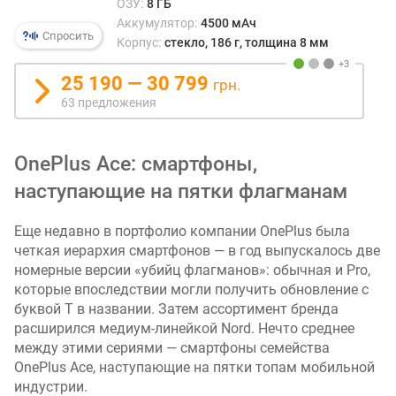
ОЗУ:
8 ГБ
Б
Аккумулятор:
4500 мАч
)
Спросить
Корпус:
стекло, 186 г, толщина 8 мм
е
25 190 — 30 799
м
грн.
к
63 предложения
о
с
т
OnePlus Ace: смартфоны,
ь
наступающие на пятки флагманам
б
а
Еще недавно в портфолио компании OnePlus была
т
а
четкая иерархия смартфонов — в год выпускалось две
р
номерные версии «убийц флагманов»: обычная и Pro,
е
которые впоследствии могли получить обновление с
и
буквой T в названии. Затем ассортимент бренда
(
расширился медиум-линейкой Nord. Нечто среднее
м
между этими сериями — смартфоны семейства
А
OnePlus Ace, наступающие на пятки топам мобильной
ч
индустрии.