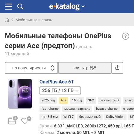
Мобильные и связь
Искали
Лине
раньше
Мобильные телефоны OnePlus
смар
серии Ace (предтоп)
пред
цены
на
уров
11 моделей
с
мощ
по популярности
Фильтр
«жел
Сортировать
и
OnePlus Ace 6T
стре
п
256 ГБ
быст
о
/
пров
п
2025 год
Ace
165 Гц
NFC
без microSD
влаго
16 ГБ
512 ГБ
заряд
о
/
fast charge
мощная зарядка
bypass charge
стерео
п
12 ГБ
512 ГБ
у
нет 3.5 мм
Wi-Fi 7
безрамочный
Dolby Vision
UF
/
л
Экран:
6.83 ", AMOLED, 2800x1272, 450 ppi, 165 Г
16 ГБ
я
Камера:
2 модуля, 50 МП, + 8 МП