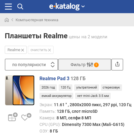
Компьютерная техника
Искали
раньше
Планшеты Realme
цены
на 2 модели
Realme
очистить
по популярности
Фильтр
1
Сортировать
Realme Pad 3
128 ГБ
п
2026 год
120 Гц
ультратонкий
стереозвук
о
п
емкий аккумулятор
нет mini-Jack 3.5 мм
о
Экран:
11.61 ″ , 2800x2000 пикс, 297 ppi, 120 Гц
п
Память:
128 ГБ, слот microSD
у
Камера:
8 МП, селфи 8 МП
л
CPU (GPU):
Dimensity 7300 Max (Mali-G615)
я
ОЗУ:
8 ГБ
р