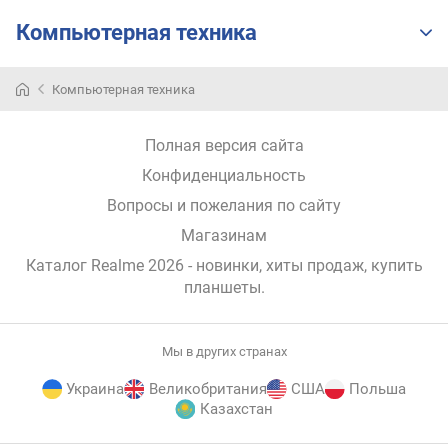
и
Компьютерная техника
м
о
Компьютерная техника
т
д
о
Полная версия сайта
р
Конфиденциальность
о
г
Вопросы и пожелания по сайту
и
Магазинам
х
к
Каталог Realme 2026
- новинки, хиты продаж,
купить
д
планшеты
.
е
ш
е
Мы в других странах
в
ы
Украина
Великобритания
США
Польша
м
Казахстан