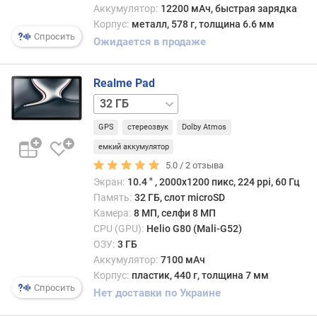
Аккумулятор:
12200 мАч, быстрая зарядка
н
Корпус:
металл, 578 г, толщина 6.6 мм
о
Спросить
с
Ожидается в продаже
т
и
Realme Pad
64 ГБ
о
т
GPS
стереозвук
Dolby Atmos
д
е
емкий аккумулятор
ш
5.0 /
2
отзыва
е
Экран:
10.4 ″ , 2000х1200 пикс, 224 ppi, 60 Гц
в
Память:
32 ГБ, слот microSD
ы
Камера:
8 МП, селфи 8 МП
х
CPU (GPU):
Helio G80 (Mali-G52)
к
ОЗУ:
3 ГБ
д
Аккумулятор:
7100 мАч
о
Корпус:
пластик, 440 г, толщина 7 мм
р
Спросить
Нет доставки по Украине
о
г