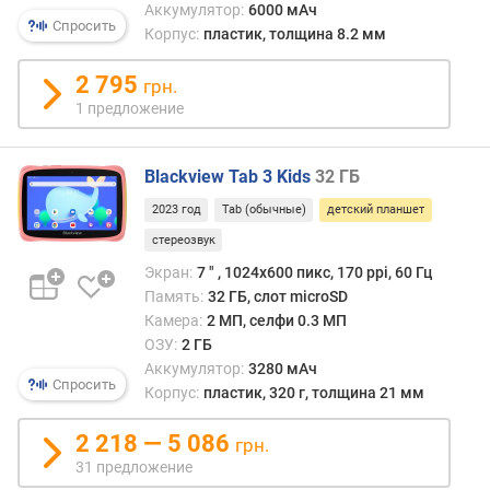
)
Аккумулятор:
6000 мАч
Спросить
Корпус:
пластик, толщина 8.2 мм
т
и
2 795
грн.
п
1 предложение
м
а
т
Blackview Tab 3 Kids
32 ГБ
р
и
2023 год
Tab (обычные)
детский планшет
ц
стереозвук
ы
Экран:
7 ″ , 1024x600 пикс, 170 ppi, 60 Гц
Память:
32 ГБ, слот microSD
п
Камера:
2 МП, селфи 0.3 МП
о
д
ОЗУ:
2 ГБ
д
Аккумулятор:
3280 мАч
Спросить
е
Корпус:
пластик, 320 г, толщина 21 мм
р
ж
2 218 — 5 086
грн.
к
31 предложение
а