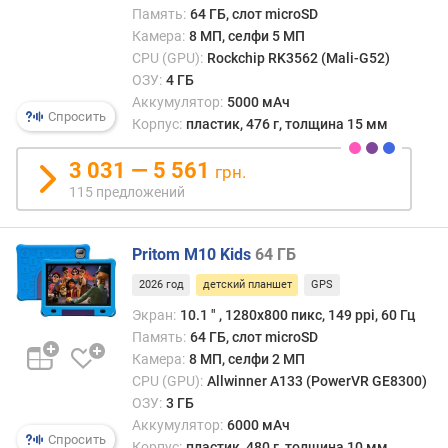
е
Память:
64 ГБ, слот microSD
н
Камера:
8 МП, селфи 5 МП
и
CPU (GPU):
Rockchip RK3562 (Mali-G52)
я
ОЗУ:
4 ГБ
Аккумулятор:
5000 мАч
п
Спросить
Корпус:
пластик, 476 г, толщина 15 мм
о
к
3 031 — 5 561
грн.
о
115 предложений
л
и
ч
Pritom M10 Kids
64 ГБ
е
с
2026 год
детский планшет
GPS
т
Экран:
10.1 ″ , 1280x800 пикс, 149 ppi, 60 Гц
в
Память:
64 ГБ, слот microSD
у
Камера:
8 МП, селфи 2 МП
п
CPU (GPU):
Allwinner A133 (PowerVR GE8300)
р
ОЗУ:
3 ГБ
е
Аккумулятор:
6000 мАч
д
Спросить
Корпус:
пластик, 480 г, толщина 10 мм