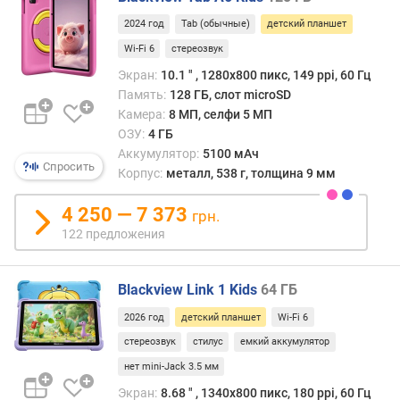
п
и
о
инст
2024 год
Tab (обычные)
детский планшет
о
родит
Wi-Fi 6
стереозвук
т
контр
з
Экран:
10.1 ″ , 1280x800 пикс, 149 ppi, 60 Гц
ы
Память:
128 ГБ, слот microSD
в
Камера:
8 МП, селфи 5 МП
а
ОЗУ:
4 ГБ
м
Аккумулятор:
5100 мАч
Спросить
Корпус:
металл, 538 г, толщина 9 мм
п
о
4 250 — 7 373
грн.
д
122 предложения
а
т
е
Blackview Link 1 Kids
64 ГБ
д
о
2026 год
детский планшет
Wi-Fi 6
б
стереозвук
стилус
емкий аккумулятор
а
нет mini-Jack 3.5 мм
в
л
Экран:
8.68 ″ , 1340х800 пикс, 180 ppi, 60 Гц