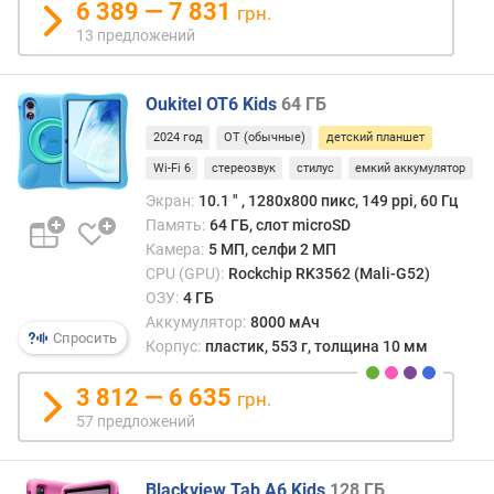
6 389 — 7 831
и
грн.
аппа
м
13 предложений
осна
неск
о
скром
т
Oukitel OT6 Kids
64 ГБ
а
д
прог
2024 год
OT (обычные)
детский планшет
о
часть
Wi-Fi 6
стереозвук
стилус
емкий аккумулятор
р
орие
о
на
Экран:
10.1 ″ , 1280x800 пикс, 149 ppi, 60 Гц
г
игры
Память:
64 ГБ, слот microSD
и
и
Камера:
5 МП, селфи 2 МП
х
обуче
CPU (GPU):
Rockchip RK3562 (Mali-G52)
к
она
ОЗУ:
4 ГБ
д
вклю
Аккумулятор:
8000 мАч
е
Спросить
набо
Корпус:
пластик, 553 г, толщина 10 мм
ш
соот
е
прил
3 812 — 6 635
грн.
в
имее
57 предложений
ы
расш
м
функ
безо
Blackview Tab A6 Kids
128 ГБ