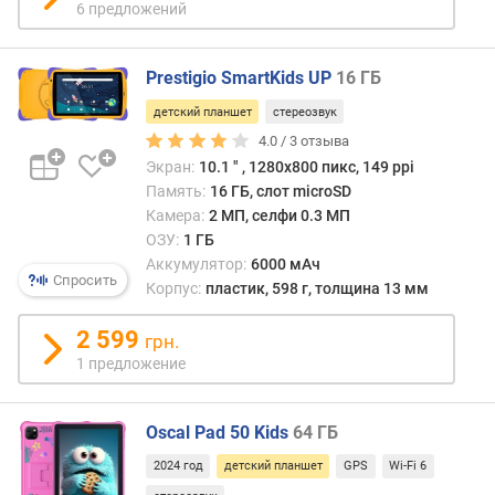
6 предложений
ч
а
Prestigio SmartKids UP
16 ГБ
с
т
детский планшет
стереозвук
о
4.0 /
3
отзыва
т
Экран:
10.1 ″ , 1280x800 пикс, 149 ppi
а
Память:
16 ГБ, слот microSD
п
Камера:
2 МП, селфи 0.3 МП
р
ОЗУ:
1 ГБ
о
Аккумулятор:
6000 мАч
ц
Спросить
Корпус:
пластик, 598 г, толщина 13 мм
е
с
2 599
с
грн.
о
1 предложение
р
а
(
Oscal Pad 50 Kids
64 ГБ
Г
2024 год
детский планшет
GPS
Wi-Fi 6
Г