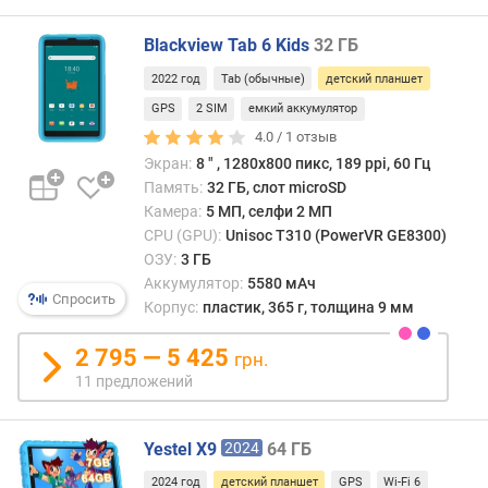
H
D
Blackview Tab 6 Kids
32 ГБ
R
2022 год
Tab (обычные)
детский планшет
G
GPS
2 SIM
емкий аккумулятор
o
4.0 /
1
отзыв
r
Экран:
8 ″ , 1280x800 пикс, 189 ppi, 60 Гц
i
Память:
32 ГБ, слот microSD
l
Камера:
5 МП, селфи 2 МП
l
CPU (GPU):
Unisoc T310 (PowerVR GE8300)
a
ОЗУ:
3 ГБ
G
Аккумулятор:
5580 мАч
l
Спросить
Корпус:
пластик, 365 г, толщина 9 мм
a
s
2 795 — 5 425
грн.
s
11 предложений
с
о
Yestel X9
64 ГБ
о
2024
т
2024 год
детский планшет
GPS
Wi-Fi 6