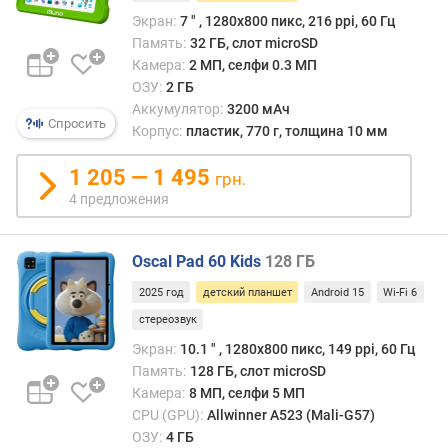
т
Экран:
7 ″ , 1280x800 пикс, 216 ppi, 60 Гц
а
Память:
32 ГБ, слот microSD
р
Камера:
2 МП, селфи 0.3 МП
а
ОЗУ:
2 ГБ
з
Аккумулятор:
3200 мАч
в
Спросить
Корпус:
пластик, 770 г, толщина 10 мм
е
р
1 205 — 1 495
т
грн.
к
4 предложения
и
(
Г
Oscal Pad 60 Kids
128 ГБ
ц
2025 год
детский планшет
Android 15
Wi-Fi 6
)
стереозвук
о
Экран:
10.1 ″ , 1280x800 пикс, 149 ppi, 60 Гц
п
Память:
128 ГБ, слот microSD
е
Камера:
8 МП, селфи 5 МП
р
CPU (GPU):
Allwinner A523 (Mali-G57)
а
ОЗУ:
4 ГБ