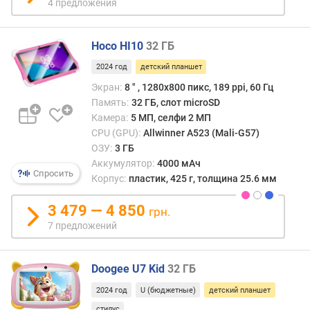
4 предложения
е
н
н
Hoco HI10
32 ГБ
а
я
2024 год
детский планшет
п
Экран:
8 ″ , 1280x800 пикс, 189 ppi, 60 Гц
а
Память:
32 ГБ, слот microSD
м
Камера:
5 МП, селфи 2 МП
я
CPU (GPU):
Allwinner A523 (Mali-G57)
т
ОЗУ:
3 ГБ
ь
Аккумулятор:
4000 мАч
(
Спросить
Корпус:
пластик, 425 г, толщина 25.6 мм
Г
Б
3 479 — 4 850
грн.
)
7 предложений
A
n
Doogee U7 Kid
32 ГБ
T
u
2024 год
U (бюджетные)
детский планшет
T
стилус