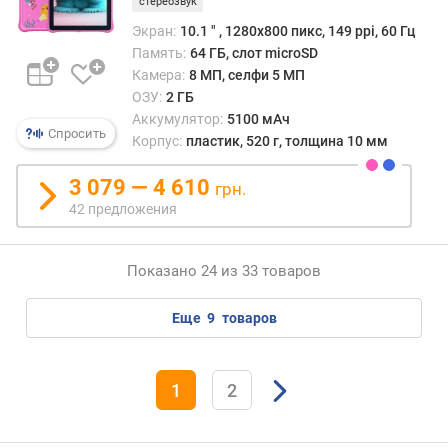
стереозвук
ц
)
Экран:
10.1 ″ , 1280x800 пикс, 149 ppi, 60 Гц
Память:
64 ГБ, слот microSD
т
Камера:
8 МП, селфи 5 МП
и
ОЗУ:
2 ГБ
п
Аккумулятор:
5100 мАч
О
Спросить
Корпус:
пластик, 520 г, толщина 10 мм
З
У
3 079 — 4 610
грн.
42 предложения
с
п
е
Показано 24 из 33 товаров
ц
и
ф
еще
9
товаров
и
к
а
1
2
ц
и
я