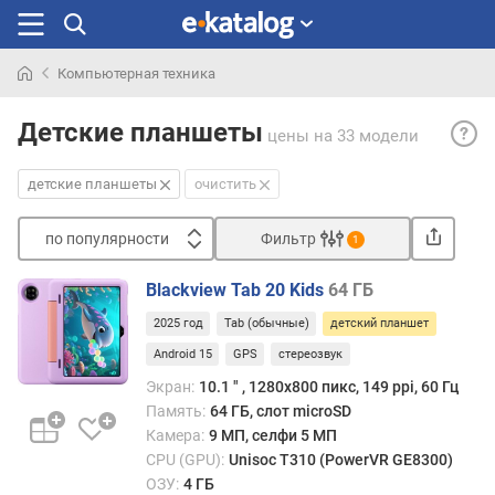
Компьютерная техника
Искали
Детс
раньше
Детские планшеты
цены
на 33 модели
план
— пл
детские планшеты
очистить
расс
на
по популярности
Фильтр
детс
1
аудит
Сортировать
выде
Blackview Tab 20 Kids
64 ГБ
п
в
2025 год
Tab (обычные)
детский планшет
о
перв
п
Android 15
GPS
стереозвук
очер
о
внеш
Экран:
10.1 ″ , 1280x800 пикс, 149 ppi, 60 Гц
п
видо
Память:
64 ГБ, слот microSD
у
для
Камера:
9 МП, селфи 5 МП
л
них
CPU (GPU):
Unisoc T310 (PowerVR GE8300)
я
харак
ОЗУ:
4 ГБ
р