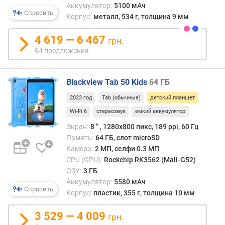
т
Аккумулятор:
5100 мАч
и
Спросить
Корпус:
металл, 534 г, толщина 9 мм
в
н
4 619 — 6 467
грн.
а
94 предложения
я
п
а
Blackview Tab 50 Kids
64 ГБ
м
я
2023 год
Tab (обычные)
детский планшет
т
Wi-Fi 6
стереозвук
емкий аккумулятор
ь
Экран:
8 ″ , 1280x800 пикс, 189 ppi, 60 Гц
(
Г
Память:
64 ГБ, слот microSD
Б
Камера:
2 МП, селфи 0.3 МП
)
CPU (GPU):
Rockchip RK3562 (Mali-G52)
ОЗУ:
3 ГБ
в
Аккумулятор:
5580 мАч
Спросить
с
Корпус:
пластик, 355 г, толщина 10 мм
т
р
3 529 — 4 009
грн.
о