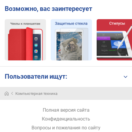
п
Возможно, вас заинтересует
а
м
я
т
и
м
а
к
с
.
Пользователи ищут:
о
б
ъ
Компьютерная техника
Надёжные
е
помощники,
м
которые
к
Полная версия сайта
в
а
игровой
Конфиденциальность
р
форме
Вопросы и пожелания по сайту
т
способствуют