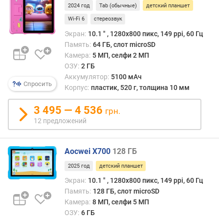
е
2024 год
Tab (обычные)
детский планшет
с
Wi-Fi 6
стереозвук
(
Экран:
10.1 ″ , 1280x800 пикс, 149 ppi, 60 Гц
г
Память:
64 ГБ, слот microSD
)
Камера:
5 МП, селфи 2 МП
ОЗУ:
2 ГБ
р
а
Аккумулятор:
5100 мАч
Спросить
з
Корпус:
пластик, 520 г, толщина 10 мм
р
е
3 495 — 4 536
грн.
ш
12 предложений
е
н
и
Aocwei X700
128 ГБ
е
2025 год
детский планшет
(
п
Экран:
10.1 ″ , 1280x800 пикс, 149 ppi, 60 Гц
и
Память:
128 ГБ, слот microSD
к
Камера:
8 МП, селфи 5 МП
с
ОЗУ:
6 ГБ