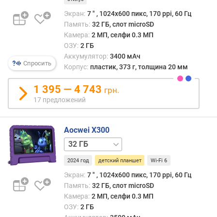
u
B
Экран:
7 ″ , 1024x600 пикс, 170 ppi, 60 Гц
e
Память:
32 ГБ, слот microSD
n
Камера:
2 МП, селфи 0.3 МП
c
ОЗУ:
2 ГБ
h
Аккумулятор:
3400 мАч
m
Спросить
Корпус:
пластик, 373 г, толщина 20 мм
a
r
1 395 — 4 743
грн.
k
17 предложений
(
0
0
Aocwei X300
0
64 ГБ
p
o
2024 год
детский планшет
Wi-Fi 6
i
Экран:
7 ″ , 1024x600 пикс, 170 ppi, 60 Гц
n
t
Память:
32 ГБ, слот microSD
s
Камера:
2 МП, селфи 0.3 МП
)
ОЗУ:
2 ГБ