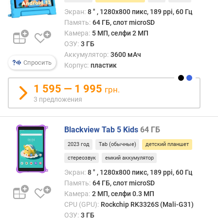
н
Экран:
8 ″ , 1280x800 пикс, 189 ppi, 60 Гц
о
Память:
64 ГБ, слот microSD
ш
е
Камера:
5 МП, селфи 2 МП
н
ОЗУ:
3 ГБ
и
Аккумулятор:
3600 мАч
Спросить
е
Корпус:
пластик
д
и
1 595 — 1 995
грн.
с
3 предложения
п
л
е
Blackview Tab 5 Kids
64 ГБ
й
2023 год
Tab (обычные)
детский планшет
/
к
стереозвук
емкий аккумулятор
о
Экран:
8 ″ , 1280x800 пикс, 189 ppi, 60 Гц
р
Память:
64 ГБ, слот microSD
п
Камера:
2 МП, селфи 0.3 МП
у
CPU (GPU):
Rockchip RK3326S (Mali-G31)
с
ОЗУ:
3 ГБ
(