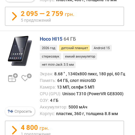
л
о
2 095 — 2 759
грн.
ж
5 предложений
е
н
и
Hoco HI15
64 ГБ
й
2026 год
детский планшет
Android 15
стереозвук
емкий аккумулятор
д
и
нет mini-Jack 3.5 мм
а
Экран:
8.68 ″ , 1340х800 пикс, 180 ppi, 60 Гц
г
Память:
64 ГБ, слот microSD
о
Камера:
13 МП, селфи 5 МП
н
CPU (GPU):
Unisoc T310 (PowerVR GE8300)
а
ОЗУ:
4 ГБ
л
Аккумулятор:
5000 мАч
ь
Спросить
Корпус:
пластик, 360 г, толщина 8.8 мм
д
и
4 800
грн.
с
п
1 предложение