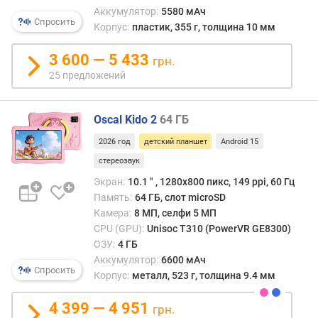
Аккумулятор:
5580 мАч
%
Спросить
Корпус:
пластик, 355 г, толщина 10 мм
)
3 600 — 5 433
п
грн.
р
25 предложений
о
ц
е
Oscal Kido 2
64 ГБ
с
2026 год
детский планшет
Android 15
с
о
стереозвук
р
Экран:
10.1 ″ , 1280x800 пикс, 149 ppi, 60 Гц
(
Память:
64 ГБ, слот microSD
г
Камера:
8 МП, селфи 5 МП
р
CPU (GPU):
Unisoc T310 (PowerVR GE8300)
а
ОЗУ:
4 ГБ
ф
Аккумулятор:
6600 мАч
и
Спросить
Корпус:
металл, 523 г, толщина 9.4 мм
к
а
4 399 — 4 951
грн.
)