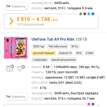
яркие
Аккумулятор:
6600 мАч
н
цвета
Спросить
Корпус:
металл, 515 г, толщина 9.4 мм
о
и
с
ориг
3 810 — 6 748
т
грн.
офор
и
185 предложений
благо
чему
о
такие
т
UleFone Tab A9 Pro Kids
128 ГБ
устро
д
часто
2025 год
Tab (обычные)
90 Гц
е
напо
детский планшет
Android 15
GPS
2 SIM
ш
игруш
е
стереозвук
емкий аккумулятор
Кром
в
того,
Экран:
8.68 ″ , 1340х800 пикс, 180 ppi, 90 Гц
ы
имею
Память:
128 ГБ, слот microSD
х
отли
Камера:
сдвоенная, 12 МП, 13 МП, селфи 8 МП
к
от
CPU (GPU):
Helio G91 (Mali-G52)
д
«взр
ОЗУ:
4 ГБ
о
моде
Аккумулятор:
5040 мАч, быстрая зарядка
р
и
Спросить
Корпус:
металл, 516 г, толщина 26.7 мм
о
по
г
функ