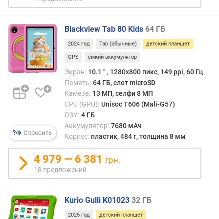
л
е
Blackview Tab 80 Kids
64 ГБ
я
(
2024 год
Tab (обычные)
детский планшет
"
GPS
емкий аккумулятор
)
Экран:
10.1 ″ , 1280x800 пикс, 149 ppi, 60 Гц
P
Память:
64 ГБ, слот microSD
P
Камера:
13 МП, селфи 8 МП
I
CPU (GPU):
Unisoc T606 (Mali-G57)
(
ОЗУ:
4 ГБ
p
Аккумулятор:
7680 мАч
p
Спросить
Корпус:
пластик, 484 г, толщина 8 мм
i
)
4 979 — 6 381
грн.
18 предложений
ч
а
с
Kurio Gulli K01023
32 ГБ
т
о
2025 год
детский планшет