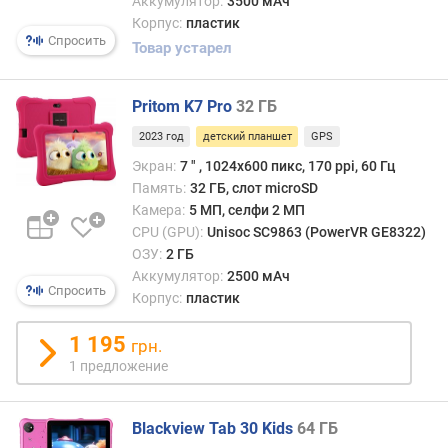
Аккумулятор:
3500 мАч
е
Корпус:
пластик
м
Спросить
Товар устарел
к
о
с
Pritom K7 Pro
32 ГБ
т
2023 год
детский планшет
GPS
ь
б
Экран:
7 ″ , 1024x600 пикс, 170 ppi, 60 Гц
а
Память:
32 ГБ, слот microSD
т
Камера:
5 МП, селфи 2 МП
а
CPU (GPU):
Unisoc SC9863 (PowerVR GE8322)
р
ОЗУ:
2 ГБ
е
Аккумулятор:
2500 мАч
и
Спросить
Корпус:
пластик
(
м
1 195
грн.
А
1 предложение
ч
)
Blackview Tab 30 Kids
64 ГБ
в