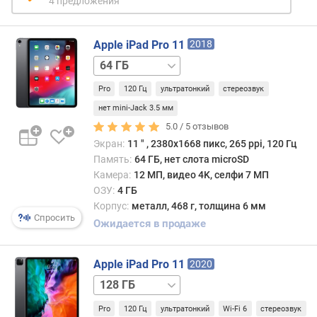
о
4 предложения
г
и
Apple iPad Pro 11
м
2018
64 ГБ
о
/
т
Pro
120 Гц
ультратонкий
стереозвук
LTE
д
256 ГБ
нет mini-Jack 3.5 мм
о
256 ГБ
5.0 /
5
отзывов
р
/
Экран:
11 ″ , 2380х1668 пикс, 265 ppi, 120 Гц
о
LTE
Память:
64 ГБ, нет слота microSD
г
512 ГБ
Камера:
12 МП, видео 4K, селфи 7 МП
и
512 ГБ
ОЗУ:
4 ГБ
х
/
Корпус:
металл, 468 г, толщина 6 мм
к
LTE
1 ТБ
1 ТБ
Спросить
д
Ожидается в продаже
/
е
LTE
ш
Apple iPad Pro 11
2020
е
в
256 ГБ
256 ГБ
ы
/
Pro
120 Гц
ультратонкий
Wi-Fi 6
стереозвук
м
LTE
512 ГБ
512 ГБ