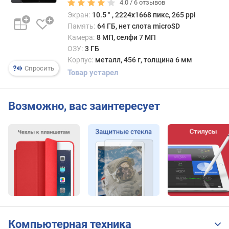
256 ГБ
4.0 /
6
отзывов
с
256 ГБ
Экран:
10.5 ″ , 2224х1668 пикс, 265 ppi
п
/
л
Память:
64 ГБ, нет слота microSD
LTE
е
Камера:
8 МП, селфи 7 МП
я
ОЗУ:
3 ГБ
(
Корпус:
металл, 456 г, толщина 6 мм
"
Спросить
Товар устарел
)
P
Возможно, вас заинтересует
P
I
(
p
p
i
)
ч
а
с
Компьютерная техника