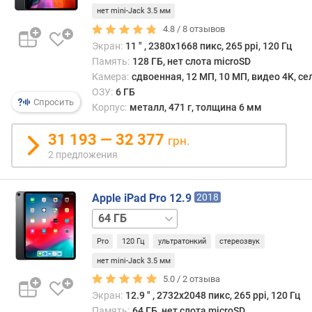
/
нет mini-Jack 3.5 мм
п
LTE
1 ТБ
1 ТБ
4.8 /
8
отзывов
о
/
Экран:
11 ″ , 2380х1668 пикс, 265 ppi, 120 Гц
о
LTE
Память:
128 ГБ, нет слота microSD
т
Камера:
сдвоенная, 12 МП, 10 МП, видео 4K, с
з
ОЗУ:
6 ГБ
ы
Спросить
Корпус:
металл, 471 г, толщина 6 мм
в
а
31 193 — 32 377
грн.
м
2 предложения
п
о
Apple iPad Pro 12.9
д
2018
а
64 ГБ
т
/
е
Pro
120 Гц
ультратонкий
стереозвук
LTE
д
256 ГБ
нет mini-Jack 3.5 мм
о
256 ГБ
5.0 /
2
отзыва
б
/
Экран:
12.9 ″ , 2732x2048 пикс, 265 ppi, 120 Гц
а
LTE
Память:
64 ГБ, нет слота microSD