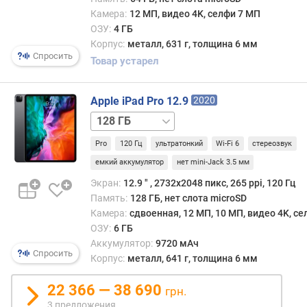
в
512 ГБ
Камера:
12 МП, видео 4K, селфи 7 МП
л
512 ГБ
ОЗУ:
4 ГБ
е
/
Корпус:
металл, 631 г, толщина 6 мм
н
LTE
Спросить
и
Товар устарел
1 ТБ
я
1 ТБ
/
Apple iPad Pro 12.9
2020
п
LTE
о
512 ГБ
к
/
Pro
120 Гц
ультратонкий
Wi-Fi 6
стереозвук
о
LTE
1 ТБ
1 ТБ
л
/
емкий аккумулятор
нет mini-Jack 3.5 мм
и
LTE
Экран:
12.9 ″ , 2732x2048 пикс, 265 ppi, 120 Гц
ч
Память:
128 ГБ, нет слота microSD
е
Камера:
сдвоенная, 12 МП, 10 МП, видео 4K, с
с
ОЗУ:
6 ГБ
т
Аккумулятор:
9720 мАч
в
Спросить
Корпус:
металл, 641 г, толщина 6 мм
у
п
22 366 — 38 690
р
грн.
е
3 предложения