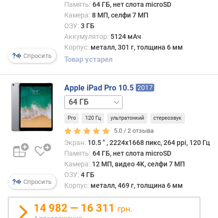
я
Память:
64 ГБ, нет слота microSD
р
Камера:
8 МП, селфи 7 МП
н
ОЗУ:
3 ГБ
о
Аккумулятор:
5124 мАч
с
Корпус:
металл, 301 г, толщина 6 мм
т
Спросить
Товар устарел
и
о
Apple iPad Pro 10.5
2017
т
64 ГБ
д
/
е
Pro
120 Гц
ультратонкий
стереозвук
LTE
ш
5.0 /
2
отзыва
е
Экран:
10.5 ″ , 2224х1668 пикс, 264 ppi, 120 Гц
в
Память:
64 ГБ, нет слота microSD
ы
Камера:
12 МП, видео 4K, селфи 7 МП
х
ОЗУ:
4 ГБ
к
Спросить
Корпус:
металл, 469 г, толщина 6 мм
д
о
14 982 — 16 311
р
грн.