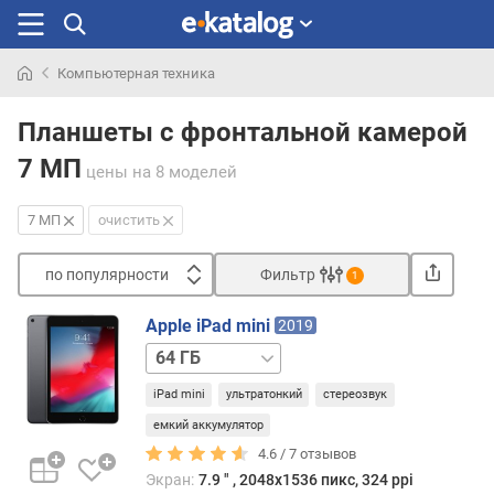
Компьютерная техника
Искали
раньше
Планшеты с фронтальной камерой
7 МП
цены
на 8 моделей
7 МП
очистить
по популярности
Фильтр
1
Сортировать
Apple iPad mini
2019
п
64 ГБ
о
/
п
iPad mini
ультратонкий
стереозвук
LTE
о
256 ГБ
емкий аккумулятор
п
256 ГБ
4.6 /
7
отзывов
у
/
л
Экран:
7.9 ″ , 2048х1536 пикс, 324 ppi
LTE