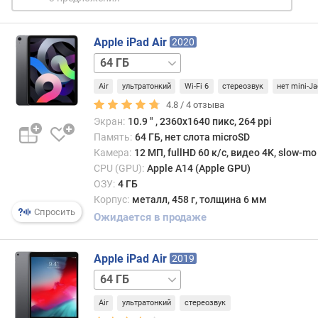
д
л
Apple iPad Air
о
2020
ж
64 ГБ
е
/
н
Air
ультратонкий
Wi-Fi 6
стереозвук
нет mini-J
LTE
256 ГБ
256 ГБ
и
/
4.8 /
4
отзыва
й
LTE
Экран:
10.9 ″ , 2360х1640 пикс, 264 ppi
Память:
64 ГБ, нет слота microSD
Камера:
12 МП, fullHD 60 к/с, видео 4K, slow-mo
д
CPU (GPU):
Apple A14 (Apple GPU)
и
ОЗУ:
4 ГБ
а
Корпус:
металл, 458 г, толщина 6 мм
г
Спросить
Ожидается в продаже
о
н
а
Apple iPad Air
2019
л
64 ГБ
ь
/
д
Air
ультратонкий
стереозвук
LTE
и