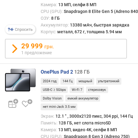
и
Камера:
13 МП, селфи 8 МП
м
CPU (GPU):
Snapdragon 8 Elite Gen 5 (Adreno 840
ОЗУ:
8 ГБ
о
Аккумулятор:
13380 мАч, быстрая зарядка
т
Спросить
Корпус:
металл, 672 г, толщина 5.94 мм
д
о
29 999
грн.
р
1 предложение
о
г
и
OnePlus Pad 2
128 ГБ
х
к
2024 год
144 Гц
мощный
ультратонкий
д
USB-C ≥ 5Gbps
Wi-Fi 7
стереозвук
е
Dolby Vision
емкий аккумулятор
ш
е
нет mini-Jack 3.5 мм
в
Экран:
12.1 ″ , 3000x2120 пикс, 304 ppi, 144 Гц
ы
Память:
128 ГБ, нет слота microSD
м
Камера:
13 МП, видео 4K, селфи 8 МП
CPU (GPU):
Snapdragon 8 Gen 3 (Adreno 750)