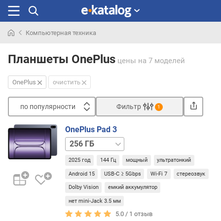
Компьютерная техника
Искали
раньше
Планшеты OnePlus
цены
на 7 моделей
OnePlus
очистить
по популярности
Фильтр
1
Сортировать
OnePlus Pad 3
п
512 ГБ
о
п
2025 год
144 Гц
мощный
ультратонкий
о
Android 15
USB-C ≥ 5Gbps
Wi-Fi 7
стереозвук
п
у
Dolby Vision
емкий аккумулятор
л
нет mini-Jack 3.5 мм
я
5.0 /
1
отзыв
р