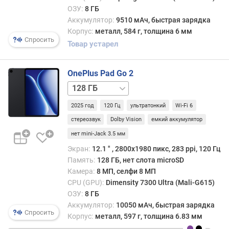
п
ОЗУ:
8 ГБ
о
Аккумулятор:
9510 мАч, быстрая зарядка
о
Корпус:
металл, 584 г, толщина 6 мм
т
Спросить
з
Товар устарел
ы
в
OnePlus Pad Go 2
а
м
128 ГБ
/
2025 год
120 Гц
ультратонкий
Wi-Fi 6
п
5G
256 ГБ
256 ГБ
о
/
стереозвук
Dolby Vision
емкий аккумулятор
д
5G
нет mini-Jack 3.5 мм
а
Экран:
12.1 ″ , 2800x1980 пикс, 283 ppi, 120 Гц
т
е
Память:
128 ГБ, нет слота microSD
д
Камера:
8 МП, селфи 8 МП
о
CPU (GPU):
Dimensity 7300 Ultra (Mali-G615)
б
ОЗУ:
8 ГБ
а
Аккумулятор:
10050 мАч, быстрая зарядка
Спросить
в
Корпус:
металл, 597 г, толщина 6.83 мм
л