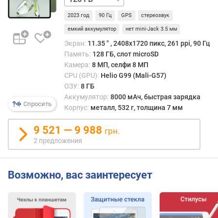
/
л
2023 год
90 Гц
GPS
стереозвук
LTE
е
я
емкий аккумулятор
нет mini-Jack 3.5 мм
(
Экран:
11.35 ″ , 2408x1720 пикс, 261 ppi, 90 Гц
"
Память:
128 ГБ, слот microSD
)
Камера:
8 МП, селфи 8 МП
CPU (GPU):
Helio G99 (Mali-G57)
P
ОЗУ:
8 ГБ
P
Аккумулятор:
8000 мАч, быстрая зарядка
I
Спросить
Корпус:
металл, 532 г, толщина 7 мм
(
p
9 521 — 9 988
грн.
p
i
2 предложения
)
ч
Возможно, вас заинтересует
а
с
т
о