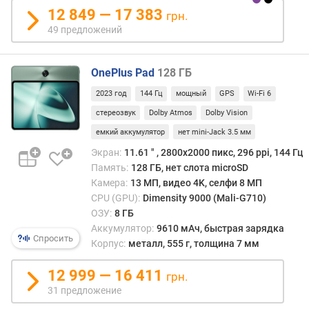
е
12 849 — 17 383
грн.
н
49 предложений
и
я
OnePlus Pad
128 ГБ
п
о
2023 год
144 Гц
мощный
GPS
Wi-Fi 6
к
стереозвук
Dolby Atmos
Dolby Vision
о
емкий аккумулятор
нет mini-Jack 3.5 мм
л
Экран:
11.61 ″ , 2800x2000 пикс, 296 ppi, 144 Гц
и
ч
Память:
128 ГБ, нет слота microSD
е
Камера:
13 МП, видео 4K, селфи 8 МП
с
CPU (GPU):
Dimensity 9000 (Mali-G710)
т
ОЗУ:
8 ГБ
в
Аккумулятор:
9610 мАч, быстрая зарядка
Спросить
у
Корпус:
металл, 555 г, толщина 7 мм
п
р
12 999 — 16 411
грн.
е
31 предложение
д