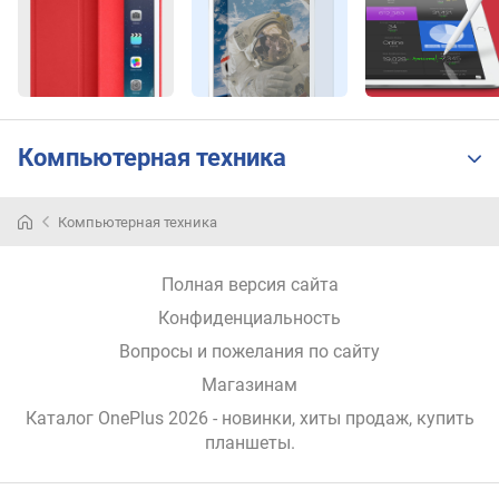
т
а
р
а
з
в
е
Компьютерная техника
р
т
к
Компьютерная техника
и
(
Полная версия сайта
Г
ц
Конфиденциальность
)
Вопросы и пожелания по сайту
о
Магазинам
п
Каталог OnePlus 2026
- новинки, хиты продаж,
купить
е
планшеты
.
р
а