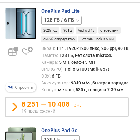
л
о
OnePlus Pad Lite
ж
128 ГБ
е
/
н
2025 год
90 Гц
Android 15
стереозвук
8
и
ГБ
128 ГБ
емкий аккумулятор
нет mini-Jack 3.5 мм
й
/
Экран:
11 ″ , 1920x1200 пикс, 206 ppi, 90 Гц
LTE
Память:
128 ГБ, нет слота microSD
д
Камера:
5 МП, селфи 5 МП
и
CPU (GPU):
Helio G100 (Mali-G57)
а
ОЗУ:
6 ГБ
г
Аккумулятор:
9340 мАч, быстрая зарядка
о
Спросить
Корпус:
металл, 530 г, толщина 7.39 мм
н
а
8 251 — 10 408
грн.
л
19 предложений
ь
д
и
OnePlus Pad Go
с
128 ГБ
п