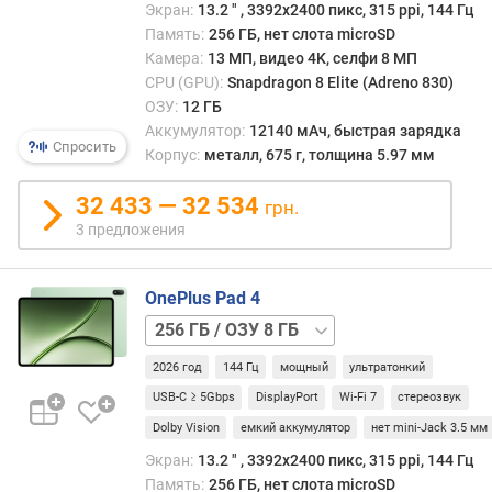
Экран:
13.2 ″ , 3392x2400 пикс, 315 ppi, 144 Гц
н
Память:
256 ГБ, нет слота microSD
о
Камера:
13 МП, видео 4K, селфи 8 МП
с
CPU (GPU):
Snapdragon 8 Elite (Adreno 830)
т
ОЗУ:
12 ГБ
и
Аккумулятор:
12140 мАч, быстрая зарядка
Спросить
о
Корпус:
металл, 675 г, толщина 5.97 мм
т
д
32 433 — 32 534
грн.
е
3 предложения
ш
е
в
OnePlus Pad 4
ы
256 ГБ
х
/
к
2026 год
144 Гц
мощный
ультратонкий
ОЗУ
д
12
USB-C ≥ 5Gbps
DisplayPort
Wi-Fi 7
стереозвук
о
ГБ
512 ГБ
Dolby Vision
емкий аккумулятор
нет mini-Jack 3.5 мм
р
о
Экран:
13.2 ″ , 3392x2400 пикс, 315 ppi, 144 Гц
г
Память:
256 ГБ, нет слота microSD