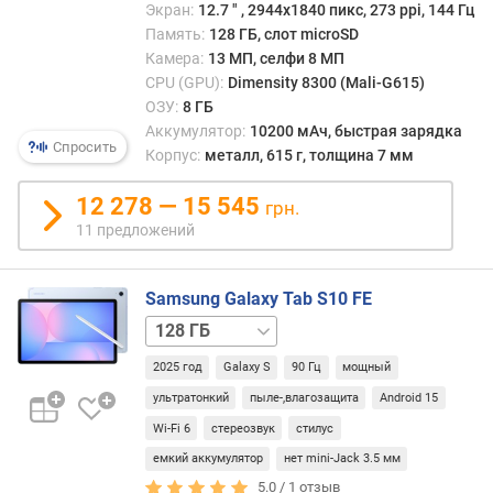
Экран:
12.7 ″ , 2944x1840 пикс, 273 ppi, 144 Гц
п
Память:
128 ГБ, слот microSD
о
Камера:
13 МП, селфи 8 МП
о
CPU (GPU):
Dimensity 8300 (Mali-G615)
т
ОЗУ:
8 ГБ
з
Аккумулятор:
10200 мАч, быстрая зарядка
ы
Спросить
Корпус:
металл, 615 г, толщина 7 мм
в
а
12 278 — 15 545
грн.
м
11 предложений
п
о
Samsung Galaxy Tab S10 FE
д
а
128 ГБ
т
/
е
2025 год
Galaxy S
90 Гц
мощный
5G
256 ГБ
256 ГБ
д
/
ультратонкий
пыле-,влагозащита
Android 15
о
5G
Wi-Fi 6
стереозвук
стилус
б
а
емкий аккумулятор
нет mini-Jack 3.5 мм
в
5.0 /
1
отзыв