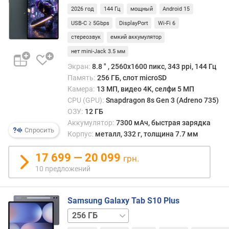
т
2026 год
144 Гц
мощный
Android 15
н
USB-C ≥ 5Gbps
DisplayPort
Wi-Fi 6
о
ш
стереозвук
емкий аккумулятор
е
нет mini-Jack 3.5 мм
н
Экран:
8.8 ″ , 2560x1600 пикс, 343 ppi, 144 Гц
и
е
Память:
256 ГБ, слот microSD
д
Камера:
13 МП, видео 4K, селфи 5 МП
и
CPU (GPU):
Snapdragon 8s Gen 3 (Adreno 735)
с
ОЗУ:
12 ГБ
п
Аккумулятор:
7300 мАч, быстрая зарядка
Спросить
л
Корпус:
металл, 332 г, толщина 7.7 мм
е
й
17 699 — 20 099
грн.
/
10 предложений
к
о
р
Samsung Galaxy Tab S10 Plus
п
256 ГБ
у
/
с