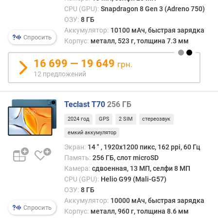
е
CPU (GPU):
Snapdragon 8 Gen 3 (Adreno 750)
м
ОЗУ:
8 ГБ
а
Аккумулятор:
10100 мАч, быстрая зарядка
о
Спросить
х
Корпус:
металл, 523 г, толщина 7.3 мм
л
а
16 699 — 19 649
грн.
ж
12 предложений
д
е
н
Teclast T70
256 ГБ
и
2024 год
GPS
2 SIM
стереозвук
я
емкий аккумулятор
W
Экран:
14 ″ , 1920x1200 пикс, 162 ppi, 60 Гц
i
Память:
256 ГБ, слот microSD
l
Камера:
сдвоенная, 13 МП, селфи 8 МП
d
CPU (GPU):
Helio G99 (Mali-G57)
L
ОЗУ:
8 ГБ
i
Аккумулятор:
10000 мАч, быстрая зарядка
f
Спросить
Корпус:
металл, 960 г, толщина 8.6 мм
e