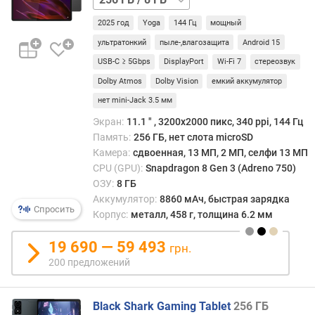
а
/
2025 год
Yoga
144 Гц
мощный
H
12
D
ГБ
ультратонкий
пыле-,влагозащита
Android 15
R
USB-C ≥ 5Gbps
DisplayPort
Wi-Fi 7
стереозвук
Dolby Atmos
Dolby Vision
емкий аккумулятор
G
o
нет mini-Jack 3.5 мм
r
Экран:
11.1 ″ , 3200x2000 пикс, 340 ppi, 144 Гц
i
Память:
256 ГБ, нет слота microSD
l
Камера:
сдвоенная, 13 МП, 2 МП, селфи 13 МП
l
CPU (GPU):
Snapdragon 8 Gen 3 (Adreno 750)
a
ОЗУ:
8 ГБ
G
Аккумулятор:
8860 мАч, быстрая зарядка
l
Спросить
Корпус:
металл, 458 г, толщина 6.2 мм
a
s
19 690 — 59 493
s
грн.
200 предложений
с
о
о
Black Shark Gaming Tablet
256 ГБ