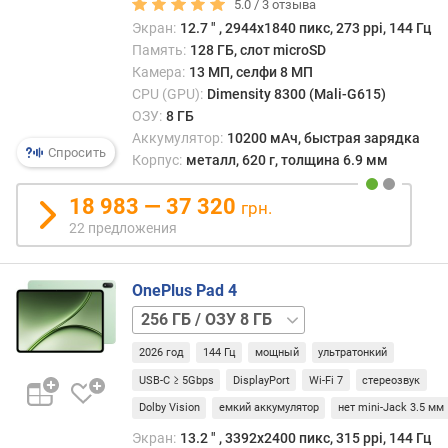
12
д
5.0 /
3
отзыва
ГБ
л
Экран:
12.7 ″ , 2944x1840 пикс, 273 ppi, 144 Гц
о
Память:
128 ГБ, слот microSD
ж
Камера:
13 МП, селфи 8 МП
е
CPU (GPU):
Dimensity 8300 (Mali-G615)
н
ОЗУ:
8 ГБ
и
Аккумулятор:
10200 мАч, быстрая зарядка
й
Спросить
Корпус:
металл, 620 г, толщина 6.9 мм
18 983 — 37 320
грн.
д
22 предложения
и
а
г
OnePlus Pad 4
о
256 ГБ
н
/
а
2026 год
144 Гц
мощный
ультратонкий
ОЗУ
л
12
ь
USB-C ≥ 5Gbps
DisplayPort
Wi-Fi 7
стереозвук
ГБ
512 ГБ
д
Dolby Vision
емкий аккумулятор
нет mini-Jack 3.5 мм
и
Экран:
13.2 ″ , 3392x2400 пикс, 315 ppi, 144 Гц
с