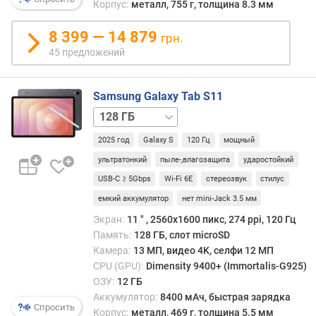
а
Корпус:
металл, 755 г, толщина 8.3 мм
т
и
8 399 — 14 879
грн.
в
45 предложений
н
а
я
Samsung Galaxy Tab S11
п
128 ГБ
а
/
м
2025 год
Galaxy S
120 Гц
мощный
5G
256 ГБ
256 ГБ
я
/
ультратонкий
пыле-,влагозащита
ударостойкий
т
5G
512 ГБ
512 ГБ
ь
USB-C ≥ 5Gbps
Wi-Fi 6E
стереозвук
стилус
/
(
емкий аккумулятор
нет mini-Jack 3.5 мм
5G
Г
Экран:
11 ″ , 2560x1600 пикс, 274 ppi, 120 Гц
Б
Память:
128 ГБ, слот microSD
)
Камера:
13 МП, видео 4K, селфи 12 МП
в
CPU (GPU):
Dimensity 9400+ (Immortalis-G925)
с
ОЗУ:
12 ГБ
т
Аккумулятор:
8400 мАч, быстрая зарядка
Спросить
р
Корпус:
металл, 469 г, толщина 5.5 мм