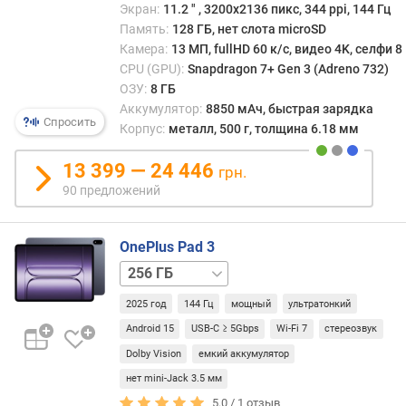
12
Экран:
11.2 ″ , 3200x2136 пикс, 344 ppi, 144 Гц
р
ГБ
Память:
128 ГБ, нет слота microSD
н
Камера:
13 МП, fullHD 60 к/с, видео 4K, селфи 
о
CPU (GPU):
Snapdragon 7+ Gen 3 (Adreno 732)
с
ОЗУ:
8 ГБ
т
Аккумулятор:
8850 мАч, быстрая зарядка
и
Спросить
Корпус:
металл, 500 г, толщина 6.18 мм
о
т
13 399 — 24 446
грн.
д
90 предложений
е
ш
е
OnePlus Pad 3
в
512 ГБ
ы
х
2025 год
144 Гц
мощный
ультратонкий
к
Android 15
USB-C ≥ 5Gbps
Wi-Fi 7
стереозвук
д
Dolby Vision
емкий аккумулятор
о
р
нет mini-Jack 3.5 мм
о
5.0 /
1
отзыв