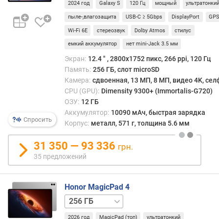
2024 год
Galaxy S
120 Гц
мощный
ультратонки
5G
512 ГБ
512 ГБ
(
/
пыле-,влагозащита
USB-C ≥ 5Gbps
DisplayPort
GP
%
5G
)
Wi-Fi 6E
стереозвук
Dolby Atmos
стилус
емкий аккумулятор
нет mini-Jack 3.5 мм
п
Экран:
12.4 ″ , 2800x1752 пикс, 266 ppi, 120 Гц
р
Память:
256 ГБ, слот microSD
о
Камера:
сдвоенная, 13 МП, 8 МП, видео 4K, се
ц
CPU (GPU):
Dimensity 9300+ (Immortalis-G720)
е
с
ОЗУ:
12 ГБ
с
Аккумулятор:
10090 мАч, быстрая зарядка
Спросить
о
Корпус:
металл, 571 г, толщина 5.6 мм
р
(
31 350 — 93 336
грн.
г
35 предложений
р
а
ф
Honor MagicPad 4
и
512 ГБ
к
а
2026 год
MagicPad (топ)
ультратонкий