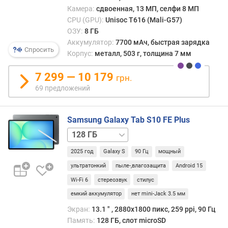
я
Камера:
сдвоенная, 13 МП, селфи 8 МП
п
CPU (GPU):
Unisoc T616 (Mali-G57)
а
ОЗУ:
8 ГБ
м
Аккумулятор:
7700 мАч, быстрая зарядка
Спросить
я
Корпус:
металл, 503 г, толщина 7 мм
т
и
7 299 — 10 179
грн.
69 предложений
м
а
к
Samsung Galaxy Tab S10 FE Plus
с
128 ГБ
.
/
о
2025 год
Galaxy S
90 Гц
мощный
5G
256 ГБ
256 ГБ
б
/
ультратонкий
пыле-,влагозащита
Android 15
ъ
5G
е
Wi-Fi 6
стереозвук
стилус
м
емкий аккумулятор
нет mini-Jack 3.5 мм
к
Экран:
13.1 ″ , 2880x1800 пикс, 259 ppi, 90 Гц
а
Память:
128 ГБ, слот microSD
р