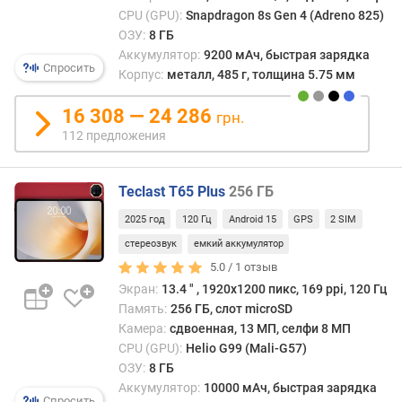
о
CPU (GPU):
Snapdragon 8s Gen 4 (Adreno 825)
т
ОЗУ:
8 ГБ
а
Аккумулятор:
9200 мАч, быстрая зарядка
р
Спросить
Корпус:
металл, 485 г, толщина 5.75 мм
а
з
16 308 — 24 286
грн.
в
112 предложения
е
р
т
Teclast T65 Plus
256 ГБ
к
и
2025 год
120 Гц
Android 15
GPS
2 SIM
(
стереозвук
емкий аккумулятор
Г
5.0 /
1
отзыв
ц
Экран:
13.4 ″ , 1920x1200 пикс, 169 ppi, 120 Гц
)
Память:
256 ГБ, слот microSD
о
Камера:
сдвоенная, 13 МП, селфи 8 МП
п
CPU (GPU):
Helio G99 (Mali-G57)
е
ОЗУ:
8 ГБ
р
Аккумулятор:
10000 мАч, быстрая зарядка
Спросить