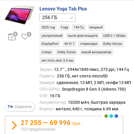
Lenovo Yoga Tab Plus
е
512 ГБ
м
к
2025 год
Yoga
144 Гц
мощный
о
ультратонкий
пыле-,влагозащита
USB-C ≥ 5Gbps
с
т
DisplayPort
Wi-Fi 7
стереозвук
Dolby Atmos
ь
стилус
Dolby Vision
емкий аккумулятор
б
нет mini-Jack 3.5 мм
а
т
Экран:
12.7 ″ , 2944x1840 пикс, 273 ppi, 144 Гц
а
Память:
256 ГБ, нет слота microSD
р
Камера:
сдвоенная, 13 МП, 2 МП, селфи 13 МП
е
CPU (GPU):
Snapdragon 8 Gen 3 (Adreno 750)
и
ОЗУ:
16 ГБ
(
Аккумулятор:
10200 мАч, быстрая зарядка
м
Спросить
Корпус:
металл, 640 г, толщина 6.69 мм
А
ч
27 255 — 69 996
грн.
)
163 предложения