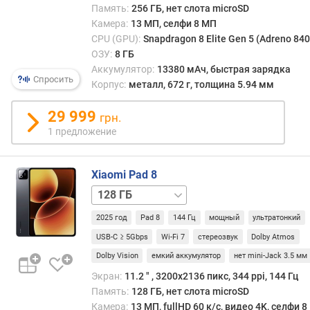
Память:
256 ГБ, нет слота microSD
п
Камера:
13 МП, селфи 8 МП
л
CPU (GPU):
Snapdragon 8 Elite Gen 5 (Adreno 840
е
ОЗУ:
8 ГБ
я
Аккумулятор:
13380 мАч, быстрая зарядка
(
Спросить
Корпус:
металл, 672 г, толщина 5.94 мм
"
)
29 999
грн.
P
1 предложение
P
I
(
Xiaomi Pad 8
p
256 ГБ
p
/
i
2025 год
Pad 8
144 Гц
мощный
ультратонкий
8
)
ГБ
256 ГБ
USB-C ≥ 5Gbps
Wi-Fi 7
стереозвук
Dolby Atmos
/
Dolby Vision
емкий аккумулятор
нет mini-Jack 3.5 мм
ч
12
а
Экран:
11.2 ″ , 3200x2136 пикс, 344 ppi, 144 Гц
ГБ
с
Память:
128 ГБ, нет слота microSD
т
Камера:
13 МП, fullHD 60 к/с, видео 4K, селфи 