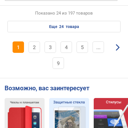
k
b
Показано 24 из 197 товаров
e
n
c
еще
24
товара
h
(
p
1
2
3
4
5
...
o
i
n
9
t
s
)
Возможно, вас заинтересует
с
т
а
н
д
а
р