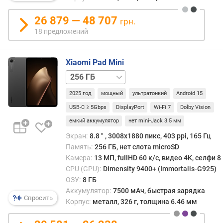
о
е
26 879 — 48 707
грн.
н
18 предложений
н
а
я
Xiaomi Pad Mini
п
512 ГБ
а
м
2025 год
мощный
ультратонкий
Android 15
я
USB-C ≥ 5Gbps
DisplayPort
Wi-Fi 7
Dolby Vision
т
ь
емкий аккумулятор
нет mini-Jack 3.5 мм
(
Экран:
8.8 ″ , 3008x1880 пикс, 403 ppi, 165 Гц
Г
Память:
256 ГБ, нет слота microSD
Б
Камера:
13 МП, fullHD 60 к/с, видео 4K, селфи 
)
CPU (GPU):
Dimensity 9400+ (Immortalis-G925)
ОЗУ:
8 ГБ
A
Аккумулятор:
7500 мАч, быстрая зарядка
n
Спросить
Корпус:
металл, 326 г, толщина 6.46 мм
T
u