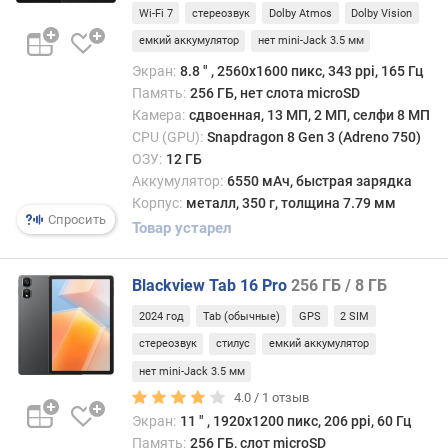
Г
Wi-Fi 7
стереозвук
Dolby Atmos
Dolby Vision
ц
емкий аккумулятор
нет mini-Jack 3.5 мм
)
Экран:
8.8 ″ , 2560x1600 пикс, 343 ppi, 165 Гц
т
Память:
256 ГБ, нет слота microSD
и
Камера:
сдвоенная, 13 МП, 2 МП, селфи 8 МП
п
CPU (GPU):
Snapdragon 8 Gen 3 (Adreno 750)
О
ОЗУ:
12 ГБ
З
Аккумулятор:
6550 мАч, быстрая зарядка
У
Корпус:
металл, 350 г, толщина 7.79 мм
Спросить
Товар устарел
с
п
е
Blackview Tab 16 Pro
256 ГБ / 8 ГБ
ц
и
2024 год
Tab (обычные)
GPS
2 SIM
ф
стереозвук
стилус
емкий аккумулятор
и
нет mini-Jack 3.5 мм
к
4.0 /
1
отзыв
а
ц
Экран:
11 ″ , 1920x1200 пикс, 206 ppi, 60 Гц
и
Память:
256 ГБ, слот microSD