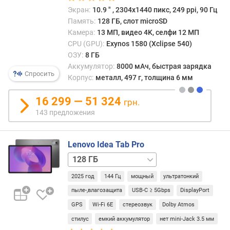
л
Экран:
10.9 ″ , 2304x1440 пикс, 249 ppi, 90 Гц
е
Память:
128 ГБ, слот microSD
н
Камера:
13 МП, видео 4K, селфи 12 МП
и
CPU (GPU):
Exynos 1580 (Xclipse 540)
я
ОЗУ:
8 ГБ
Аккумулятор:
8000 мАч, быстрая зарядка
п
Спросить
Корпус:
металл, 497 г, толщина 6 мм
о
к
16 299 — 51 324
грн.
о
143 предложения
л
и
ч
Lenovo Idea Tab Pro
е
256 ГБ
с
/
т
2025 год
144 Гц
мощный
ультратонкий
ОЗУ
в
8
у
пыле-,влагозащита
USB-C ≥ 5Gbps
DisplayPort
ГБ
256 ГБ
п
GPS
Wi-Fi 6E
стереозвук
Dolby Atmos
/
р
стилус
емкий аккумулятор
нет mini-Jack 3.5 мм
ОЗУ
е