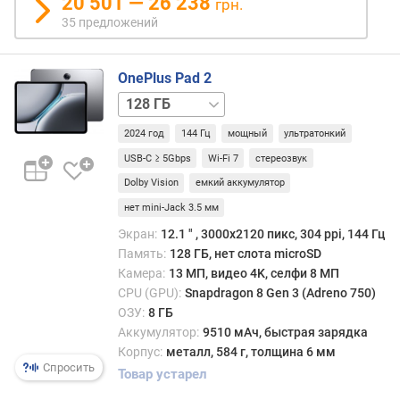
20 501 — 26 238
грн.
T
35 предложений
u
B
e
OnePlus Pad 2
n
c
256 ГБ
h
512 ГБ
2024 год
144 Гц
мощный
ультратонкий
m
a
USB-C ≥ 5Gbps
Wi-Fi 7
стереозвук
r
Dolby Vision
емкий аккумулятор
k
нет mini-Jack 3.5 мм
(
0
Экран:
12.1 ″ , 3000x2120 пикс, 304 ppi, 144 Гц
0
Память:
128 ГБ, нет слота microSD
0
Камера:
13 МП, видео 4K, селфи 8 МП
p
CPU (GPU):
Snapdragon 8 Gen 3 (Adreno 750)
o
ОЗУ:
8 ГБ
i
Аккумулятор:
9510 мАч, быстрая зарядка
n
Корпус:
металл, 584 г, толщина 6 мм
t
Спросить
Товар устарел
s
)