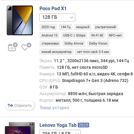
с
)
Poco Pad X1
256 ГБ
т
512 ГБ
и
2025 год
144 Гц
мощный
ультратонкий
п
Android 15
USB-C ≥ 5Gbps
Wi-Fi 6E
NFC-чип
м
стереозвук
Dolby Atmos
Dolby Vision
а
т
емкий аккумулятор
нет mini-Jack 3.5 мм
р
Экран:
11.2 ″ , 3200x2136 пикс, 344 ppi, 144 Гц
и
Память:
128 ГБ, нет слота microSD
ц
Камера:
13 МП, fullHD 60 к/с, видео 4K, селфи 
ы
CPU (GPU):
Snapdragon 7+ Gen 3 (Adreno 732)
ОЗУ:
8 ГБ
п
Аккумулятор:
8850 мАч, быстрая зарядка
о
Корпус:
металл, 500 г, толщина 6.18 мм
д
Спросить
д
Товар устарел
е
р
Lenovo Yoga Tab
2025
ж
к
256 ГБ