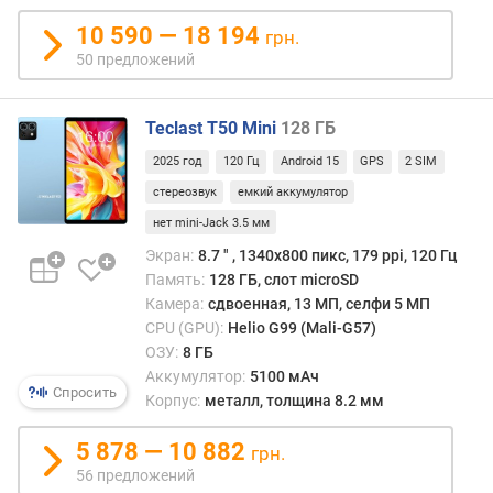
(
10 590 — 18 194
грн.
E
x
50 предложений
t
r
Teclast T50 Mini
128 ГБ
e
m
2025 год
120 Гц
Android 15
GPS
2 SIM
e
стереозвук
емкий аккумулятор
)
(
нет mini-Jack 3.5 мм
p
Экран:
8.7 ″ , 1340х800 пикс, 179 ppi, 120 Гц
o
Память:
128 ГБ, слот microSD
i
Камера:
сдвоенная, 13 МП, селфи 5 МП
n
CPU (GPU):
Helio G99 (Mali-G57)
t
ОЗУ:
8 ГБ
s
Аккумулятор:
5100 мАч
)
Спросить
Корпус:
металл, толщина 8.2 мм
G
5 878 — 10 882
грн.
e
e
56 предложений