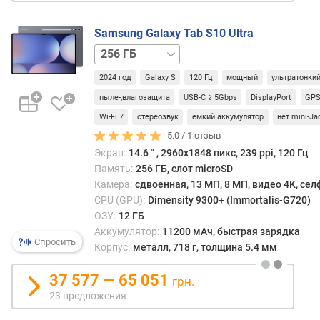
в
е
Samsung Galaxy Tab S10 Ultra
с
256 ГБ
(
/
г
2024 год
Galaxy S
120 Гц
мощный
ультратонки
5G
512 ГБ
512 ГБ
)
/
пыле-,влагозащита
USB-C ≥ 5Gbps
DisplayPort
GP
5G
1 ТБ
р
Wi-Fi 7
стереозвук
емкий аккумулятор
нет mini-Ja
/
а
5.0 /
1
отзыв
5G
з
Экран:
14.6 ″ , 2960x1848 пикс, 239 ppi, 120 Гц
р
Память:
256 ГБ, слот microSD
е
Камера:
сдвоенная, 13 МП, 8 МП, видео 4K, се
ш
CPU (GPU):
Dimensity 9300+ (Immortalis-G720)
е
ОЗУ:
12 ГБ
н
Аккумулятор:
11200 мАч, быстрая зарядка
и
Спросить
е
Корпус:
металл, 718 г, толщина 5.4 мм
(
п
37 577 — 65 051
грн.
и
23 предложения
к