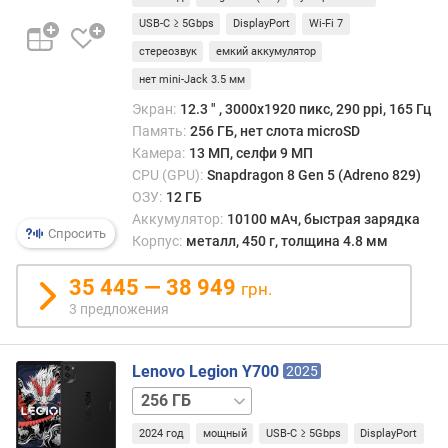
)
USB-C ≥ 5Gbps
DisplayPort
Wi-Fi 7
ч
стереозвук
емкий аккумулятор
а
нет mini-Jack 3.5 мм
с
Экран:
12.3 ″ , 3000x1920 пикс, 290 ppi, 165 Гц
т
Память:
256 ГБ, нет слота microSD
о
Камера:
13 МП, селфи 9 МП
т
CPU (GPU):
Snapdragon 8 Gen 5 (Adreno 829)
а
ОЗУ:
12 ГБ
п
Аккумулятор:
10100 мАч, быстрая зарядка
р
Спросить
Корпус:
металл, 450 г, толщина 4.8 мм
о
ц
35 445 — 38 949
е
грн.
с
3 предложения
с
о
р
Lenovo Legion Y700
2025
а
512 ГБ
(
Г
2024 год
мощный
USB-C ≥ 5Gbps
DisplayPort