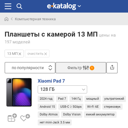
Компьютерная техника
Искали
раньше
Планшеты с камерой 13 МП
цены
на
197 моделей
13 МП
очистить
по популярности
Фильтр
1
Сортировать
Xiaomi Pad 7
п
256 ГБ
о
/
п
2024 год
Pad 7
144 Гц
мощный
ультратонкий
ОЗУ
о
8
Android 15
USB-C ≥ 5Gbps
Wi-Fi 6E
стереозвук
п
ГБ
256 ГБ
у
Dolby Atmos
Dolby Vision
емкий аккумулятор
/
л
нет mini-Jack 3.5 мм
ОЗУ
я