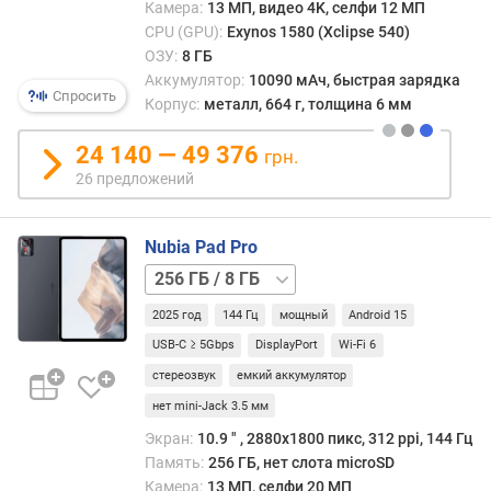
Камера:
13 МП, видео 4K, селфи 12 МП
т
ы
CPU (GPU):
Exynos 1580 (Xclipse 540)
(
ОЗУ:
8 ГБ
Г
Аккумулятор:
10090 мАч, быстрая зарядка
Спросить
Б
Корпус:
металл, 664 г, толщина 6 мм
)
24 140 — 49 376
грн.
у
26 предложений
л
у
ч
Nubia Pad Pro
ш
256 ГБ
е
/
н
2025 год
144 Гц
мощный
Android 15
12
н
ГБ
512 ГБ
USB-C ≥ 5Gbps
DisplayPort
Wi-Fi 6
а
я
стереозвук
емкий аккумулятор
с
нет mini-Jack 3.5 мм
и
Экран:
10.9 ″ , 2880x1800 пикс, 312 ppi, 144 Гц
с
Память:
256 ГБ, нет слота microSD
т
Камера:
13 МП, селфи 20 МП