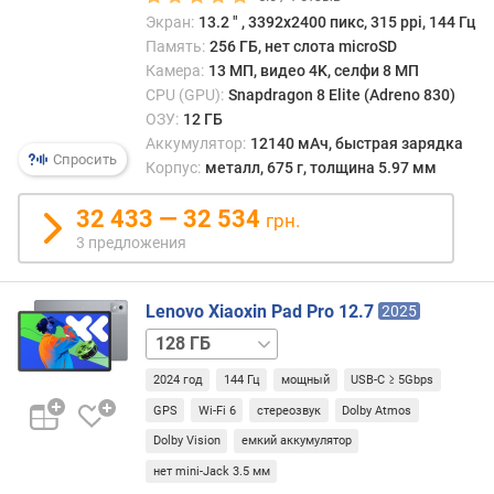
г
Экран:
13.2 ″ , 3392x2400 пикс, 315 ppi, 144 Гц
и
Память:
256 ГБ, нет слота microSD
м
Камера:
13 МП, видео 4K, селфи 8 МП
CPU (GPU):
Snapdragon 8 Elite (Adreno 830)
о
ОЗУ:
12 ГБ
т
Аккумулятор:
12140 мАч, быстрая зарядка
д
Спросить
Корпус:
металл, 675 г, толщина 5.97 мм
о
р
32 433 — 32 534
о
грн.
г
3 предложения
и
х
к
Lenovo Xiaoxin Pad Pro 12.7
2025
д
256 ГБ
е
ш
2024 год
144 Гц
мощный
USB-C ≥ 5Gbps
е
GPS
Wi-Fi 6
стереозвук
Dolby Atmos
в
Dolby Vision
емкий аккумулятор
ы
м
нет mini-Jack 3.5 мм