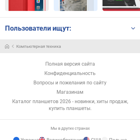
т
с
в
я
Пользователи ищут:
з
и
Компьютерная техника
W
i
Полная версия сайта
-
F
Конфиденциальность
i
Вопросы и пожелания по сайту
B
Магазинам
l
Каталог планшетов 2026 - новинки, хиты продаж,
u
купить планшеты
.
e
t
o
Мы в других странах
o
t