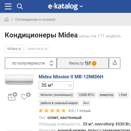
Охлаждение и климат
Искали
раньше
Кондиционеры Midea
цены
на 171 модель
Midea
очистить
по популярности
Фильтр
1
Сортировать
Midea Mission II MB-12N8D6H
п
26 м²
52 м²
70 м²
о
п
Mission (экономные)
12000 BTU
инвертор
I Feel
о
работа в сильный мороз
A++
п
5.0 /
1
отзыв
у
л
Тип:
сплит, настенный
я
Площадь и мощность:
35 м², охл/обогр 3530 Вт
р
Функции:
ночной режим, пульт с термометром, 