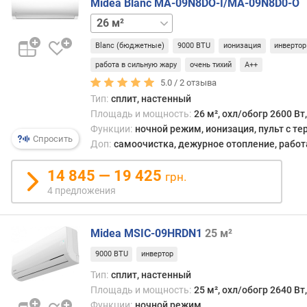
Midea Blanc MA-09N8DO-I/MA-09N8D0-O
л
о
35 м²
53 м²
70 м²
ж
е
Blanc (бюджетные)
9000 BTU
ионизация
инвертор
н
работа в сильную жару
очень тихий
A++
и
5.0 /
2
отзыва
й
Тип:
сплит, настенный
Площадь и мощность:
26 м², охл/обогр 2600 Вт
Функции:
ночной режим, ионизация, пульт с те
р
Спросить
Доп:
самоочистка, дежурное отопление, работ
е
к
14 845 — 19 425
о
грн.
м
4 предложения
е
н
д
Midea MSIC-09HRDN1
25 м²
у
9000 BTU
инвертор
е
Тип:
сплит, настенный
м
Площадь и мощность:
25 м², охл/обогр 2640 Вт
а
я
Функции:
ночной режим