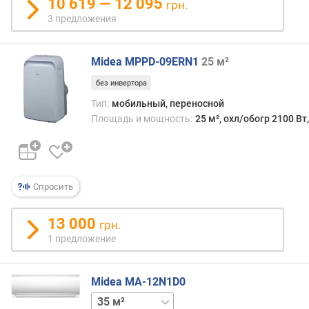
с
10 619 — 12 095
грн.
.
3 предложения
t
д
л
Midea MPPD-09ERN1
25 м²
я
без инвертора
р
е
Тип:
мобильный, переносной
ж
Площадь и мощность:
25 м², охл/обогр 2100 Вт
и
м
а
о
Спросить
х
л
а
13 000
грн.
ж
1 предложение
д
е
н
Midea MA-12N1D0
и
26 м²
50 м²
я