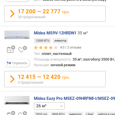
м
е
17 200 — 22 777
грн.
о
28 предложений
б
о
г
Midea MS9V-12HRDN1
35 м²
р
12000 BTU
инвертор
е
в
4.0 /
2
отзыва
а
Тип:
сплит, настенный
(
Площадь и мощность:
35 м², охл/обогр 3500 Вт
Спросить
В
Функции:
ночной режим
т
)
12 415 — 12 420
грн.
3 предложения
ц
и
р
Midea Eazy Pro MSEZ-09HRFN8-I/MSEZ-0
к
35 м²
52 м²
70 м²
у
л
2025 год
9000 BTU
инвертор
I Feel
работа в си