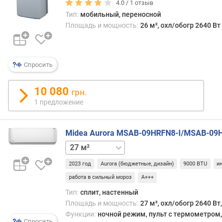
п
4.0 /
1
отзыв
о
Тип:
мобильный, переносной
о
Площадь и мощность:
26 м², охл/обогр 2640 Вт
т
з
ы
в
Спросить
а
м
10 080
грн.
1 предложение
п
о
д
Midea Aurora MSAB-09HRFN8-I/MSAB-09
а
36 м²
55 м²
83 м²
т
е
2023 год
Aurora (бюджетные, дизайн)
9000 BTU
и
д
о
работа в сильный мороз
A+++
б
Тип:
сплит, настенный
а
Площадь и мощность:
27 м², охл/обогр 2640 Вт
в
Функции:
ночной режим, пульт с термометром, 
л
Спросить