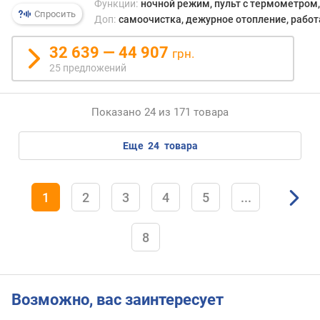
Функции:
ночной режим, пульт с термометром
к
Спросить
Доп:
самоочистка, дежурное отопление, работа
о
в
32 639 — 44 907
грн.
(
25 предложений
ш
т
)
Показано 24 из 171 товара
и
еще
24
товара
о
н
и
з
1
2
3
4
5
...
а
т
8
о
р
у
р
Возможно, вас заинтересует
о