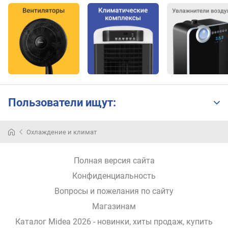
в
е
н
ь
ш
у
м
а
(
в
Пользователи ищут:
н
е
ш
Охлаждение и климат
Midea
н
—
и
бренд,
Полная версия сайта
й
принадлежащий
б
популярной
Конфиденциальность
л
китайской
Вопросы и пожелания по сайту
о
компании
Магазинам
к
Guang
)
Dong
Каталог Midea 2026
- новинки, хиты продаж,
купить