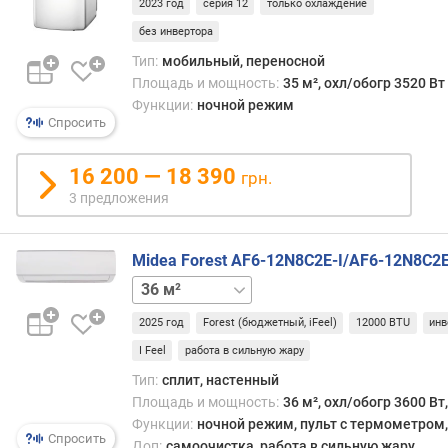
е
2023 год
серия 12
только охлаждение
н
без инвертора
и
Тип:
мобильный, переносной
я
Площадь и мощность:
35 м², охл/обогр 3520 Вт
(
Функции:
ночной режим
В
Спросить
т
)
16 200 — 18 390
грн.
м
3 предложения
о
щ
н
Midea Forest AF6-12N8C2E-I/AF6-12N8C2
о
23 м²
28 м²
52 м²
70 м²
с
т
2025 год
Forest (бюджетный, iFeel)
12000 BTU
инв
ь
I Feel
работа в сильную жару
в
р
Тип:
сплит, настенный
е
Площадь и мощность:
36 м², охл/обогр 3600 Вт
ж
Функции:
ночной режим, пульт с термометром, 
Спросить
и
Доп:
самоочистка, работа в сильную жару