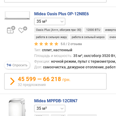
м
о
щ
Midea Oasis Plus OP-12N8E6
н
26 м²
о
с
Oasis Plus (А+++, обогрев при -30)
12000 BTU
инверто
т
работа в сильную жару
работа в сильный мороз
очен
ь
5.0 /
2
отзыва
в
Тип:
сплит, настенный
р
Площадь и мощность:
35 м², охл/обогр 3520 Вт
е
Функции:
ночной режим, пульт с термометром
ж
Спросить
Доп:
самоочистка, дежурное отопление, работа
и
м
45 599 — 66 218
е
грн.
о
32 предложения
х
л
а
Midea MPPDB-12CRN7
ж
26 м²
д