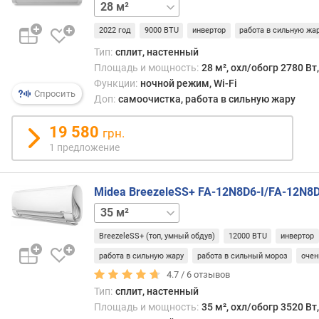
к
21 м²
л
ю
2022 год
9000 BTU
инвертор
работа в сильную жа
ч
Тип:
сплит, настенный
а
Площадь и мощность:
28 м², охл/обогр 2780 Вт
е
Функции:
ночной режим, Wi-Fi
м
Спросить
Доп:
самоочистка, работа в сильную жару
ы
х
19 580
грн.
в
1 предложение
н
у
т
Midea BreezeleSS+ FA-12N8D6-I/FA-12N8
р
26 м²
е
н
BreezeleSS+ (топ, умный обдув)
12000 BTU
инвертор
н
и
работа в сильную жару
работа в сильный мороз
очен
х
4.7 /
6
отзывов
б
Тип:
сплит, настенный
л
Площадь и мощность:
35 м², охл/обогр 3520 Вт
о