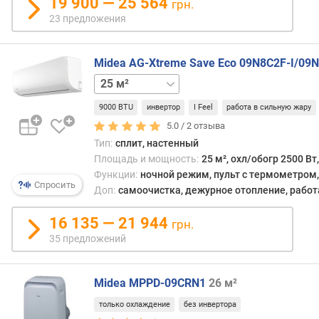
19 900 — 25 564
грн.
и
23 предложения
м
о
Midea AG-Xtreme Save Eco 09N8C2F-I/09
т
20 м²
32 м²
50 м²
70 м²
д
о
9000 BTU
инвертор
I Feel
работа в сильную жару
р
о
5.0 /
2
отзыва
г
Тип:
сплит, настенный
и
Площадь и мощность:
25 м², охл/обогр 2500 Вт
х
Функции:
ночной режим, пульт с термометром, 
к
Спросить
Доп:
самоочистка, дежурное отопление, работ
д
е
16 135 — 21 944
грн.
ш
35 предложений
е
в
ы
Midea MPPD-09CRN1
26 м²
м
только охлаждение
без инвертора