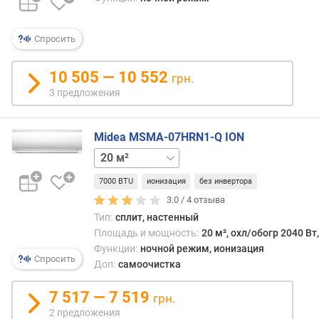
п
л
Спросить
о
щ
а
10 505 — 10 552
грн.
д
3 предложения
ь
п
о
Midea MSMA-07HRN1-Q ION
м
26 м²
52 м²
е
щ
7000 BTU
ионизация
без инвертора
е
3.0 /
4
отзыва
н
Тип:
сплит, настенный
и
Площадь и мощность:
20 м², охл/обогр 2040 Вт
я
Функции:
ночной режим, ионизация
(
Спросить
Доп:
самоочистка
м
²
7 517 — 7 519
)
грн.
2 предложения