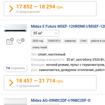
т
17 852 — 18 294
грн.
р
5 предложений
е
н
н
Midea E Future MSEF-12HRDN8-I/MSEF-1
и
20 м²
27 м²
х
б
2025 год
12000 BTU
инвертор
I Feel
работа в с
л
о
очень тихий
к
Тип:
сплит, настенный
о
Площадь и мощность:
35 м², охл/обогр 3520 Вт
в
Функции:
ночной режим, пульт с термометром, 
(
Спросить
Доп:
самоочистка, дежурное отопление, работ
ш
т
18 457 — 21 714
грн.
)
5 предложений
п
о
Midea AG-09N8C2DF-I/9N8C2DF-O
д