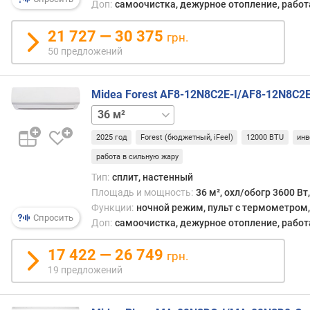
Доп:
самоочистка, дежурное отопление, работа
е
н
21 727 — 30 375
грн.
и
50 предложений
я
п
Midea Forest AF8-12N8C2E-I/AF8-12N8C2
о
к
23 м²
28 м²
52 м²
70 м²
о
л
2025 год
Forest (бюджетный, iFeel)
12000 BTU
инв
и
работа в сильную жару
ч
Тип:
сплит, настенный
е
Площадь и мощность:
36 м², охл/обогр 3600 Вт
с
Функции:
ночной режим, пульт с термометром, 
т
Спросить
Доп:
самоочистка, дежурное отопление, работ
в
у
17 422 — 26 749
грн.
п
р
19 предложений
е
д