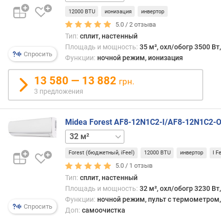
(
12000 BTU
ионизация
инвертор
°
5.0 /
2
отзыва
C
Тип:
сплит, настенный
)
Площадь и мощность:
35 м², охл/обогр 3500 Вт
Спросить
м
Функции:
ночной режим, ионизация
и
н
13 580 — 13 882
грн.
.
3 предложения
t
д
л
Midea Forest AF8-12N1C2-I/AF8-12N1C2-
я
20 м²
26 м²
53 м²
70 м²
р
е
Forest (бюджетный, iFeel)
12000 BTU
инвертор
I F
ж
5.0 /
1
отзыв
и
Тип:
сплит, настенный
м
Площадь и мощность:
32 м², охл/обогр 3230 Вт
а
Функции:
ночной режим, пульт с термометром, 
о
Спросить
Доп:
самоочистка
б