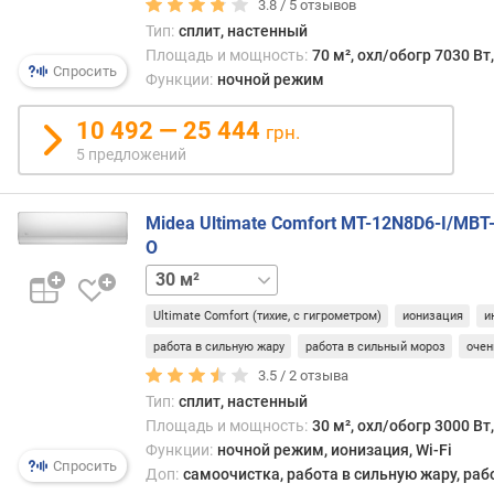
3.8 /
5
отзывов
м
Тип:
сплит, настенный
о
Площадь и мощность:
70 м², охл/обогр 7030 Вт
щ
Спросить
Функции:
ночной режим
н
о
10 492 — 25 444
грн.
с
5 предложений
т
ь
B
Midea Ultimate Comfort MT-12N8D6-I/MBT
T
O
U
25 м²
к
Ultimate Comfort (тихие, с гигрометром)
ионизация
и
о
л
работа в сильную жару
работа в сильный мороз
очен
-
3.5 /
2
отзыва
в
Тип:
сплит, настенный
о
Площадь и мощность:
30 м², охл/обогр 3000 Вт
в
Функции:
ночной режим, ионизация, Wi-Fi
н
Спросить
Доп:
самоочистка, работа в сильную жару, раб
у