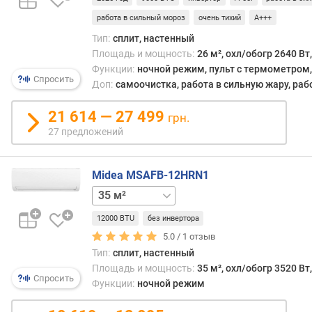
я
работа в сильный мороз
очень тихий
A+++
ц
и
Тип:
сплит, настенный
я
Площадь и мощность:
26 м², охл/обогр 2640 Вт
в
Функции:
ночной режим, пульт с термометром, 
о
Спросить
Доп:
самоочистка, работа в сильную жару, раб
з
д
21 614 — 27 499
грн.
у
27 предложений
х
а
(
Midea MSAFB-12HRN1
м
22 м²
26 м²
52 м²
³
/
12000 BTU
без инвертора
ч
5.0 /
1
отзыв
)
Тип:
сплит, настенный
м
Площадь и мощность:
35 м², охл/обогр 3520 Вт
Спросить
а
Функции:
ночной режим
к