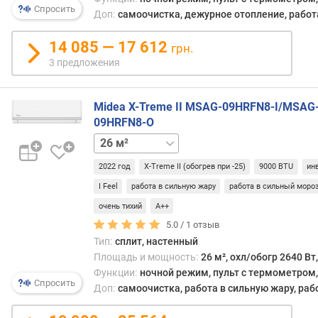
Спросить
н
Доп:
самоочистка, дежурное отопление, работа
о
с
14 085 — 17 612
грн.
т
3 предложения
и
о
Midea X-Treme II MSAG-09HRFN8-I/MSAG
т
09HRFN8-O
д
35 м²
53 м²
70 м²
е
ш
2022 год
X-Treme II (обогрев при -25)
9000 BTU
ин
е
I Feel
работа в сильную жару
работа в сильный моро
в
ы
очень тихий
A++
х
5.0 /
1
отзыв
к
Тип:
сплит, настенный
д
Площадь и мощность:
26 м², охл/обогр 2640 Вт
о
Функции:
ночной режим, пульт с термометром, 
р
Спросить
Доп:
самоочистка, работа в сильную жару, раб
о
г