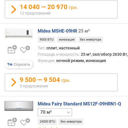
о
14 040 — 20 970
грн.
г
12 предложений
р
е
в
Midea MSHE-09HR
25 м²
а
(
9000 BTU
ионизация
без инвертора
°
Тип:
сплит, настенный
C
Площадь и мощность:
25 м², охл/обогр 2630 Вт
)
Функции:
ночной режим, ионизация
Спросить
н
о
9 500 — 9 504
м
грн.
и
3 предложения
н
а
л
Midea Fairy Standard MS12F-09HRN1-Q
ь
20 м²
35 м²
52 м²
н
а
24000 BTU
без инвертора
я